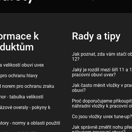
ormace k
Rady a tipy
oduktům
Jak poznat, zda vám stačí ob
12?
 velikostí obuvi uvex
Jaký je rozdíl mezi šíří 11 a 
pracovní obuvi uvex?
pro ochranu hlavy
Jak často měnit vložky v pra
d norem pro ochranu zraku
obuvi?
r - tabulka velikostí
Proč doporučujeme přikoupit
náhradní vložky k pracovní o
ázové overaly - pokyny k
Co jsou vložky uvex tune-up?
tory - normy a oblasti použití
Jak správně změřit nohu pře