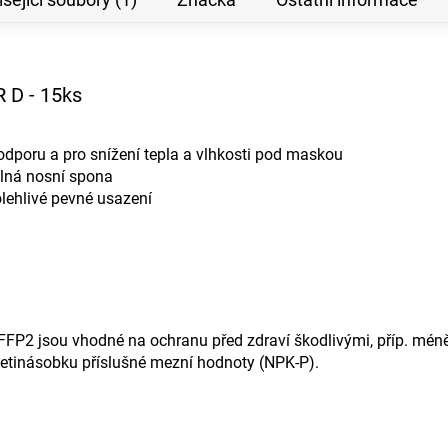
R D - 15ks
odporu a pro snížení tepla a vlhkosti pod maskou
elná nosní spona
olehlivé pevné usazení
 FFP2 jsou vhodné na ochranu před zdraví škodlivými, příp. mén
esetinásobku příslušné mezní hodnoty (NPK-P).