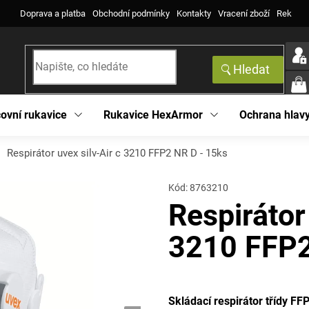
Doprava a platba
Obchodní podmínky
Kontakty
Vracení zboží
Reklama
Hledat
NÁK
KOŠ
ovní rukavice
Rukavice HexArmor
Ochrana hlav
Respirátor uvex silv-Air c 3210 FFP2 NR D - 15ks
Kód:
8763210
Respirátor
3210 FFP2
Skládací respirátor třídy F