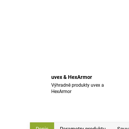
uvex & HexArmor
Výhradně produkty uvex a
HexArmor
Popis
Parametry produktu
Souvi