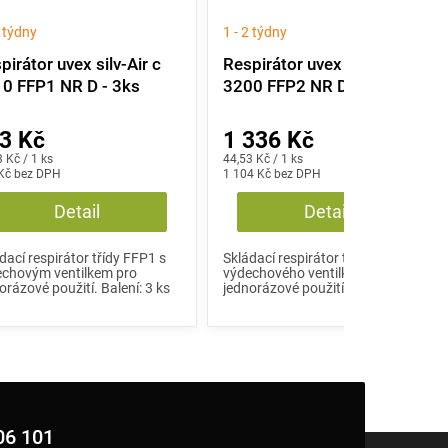
2 týdny
1 - 2 týdny
pirátor uvex silv-Air c
Respirátor uvex silv-Air c
0 FFP1 NR D - 3ks
3200 FFP2 NR D - 30ks
3 Kč
1 336 Kč
á
Měrná
 Kč / 1 ks
44,53 Kč / 1 ks
:
Kč bez DPH
cena:
1 104 Kč bez DPH
Detail
Detail
dací respirátor třídy FFP1 s
Skládací respirátor třídy FFP2 bez
echovým ventilkem pro
výdechového ventilku pro
orázové použití. Balení: 3 ks
jednorázové použití. Balení: 30 ks
06 101