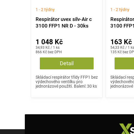
1 - 2 týdny
1 - 2 týdny
Respirátor uvex silv-Air c
Respirátor
3100 FFP1 NR D - 30ks
3100 FFP1
1 048 Kč
163 Kč
Měrná
Měrná
34,93 Kč / 1 ks
54,33 Kč / 1 k
cena:
866 Kč bez DPH
cena:
135 Kč bez D
Detail
Skládací respirátor třídy FFP1 bez
Skládací res
výdechového ventilku pro
výdechového 
jednorázové použití. Balení: 30 ks
jednorázové p
Z