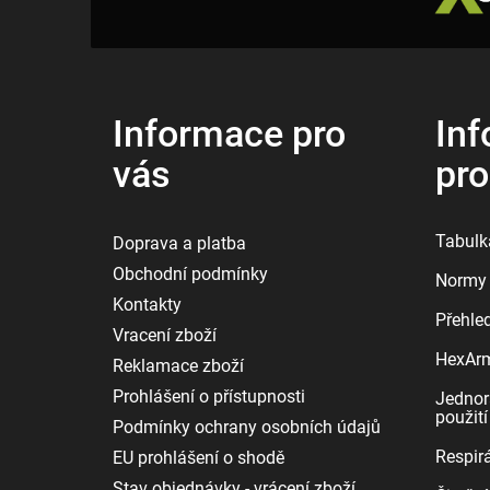
á
p
a
t
í
Informace pro
Inf
vás
pr
Tabulka
Doprava a platba
Obchodní podmínky
Normy 
Kontakty
Přehle
Vracení zboží
HexArmo
Reklamace zboží
Prohlášení o přístupnosti
Jednor
použití
Podmínky ochrany osobních údajů
Respirá
EU prohlášení o shodě
Stav objednávky - vrácení zboží