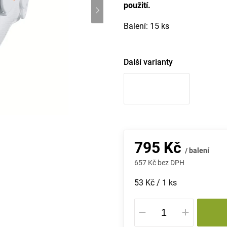
použití.
Balení: 15 ks
Další varianty
795 Kč
/ balení
657 Kč bez DPH
Měrná
53 Kč / 1 ks
cena: