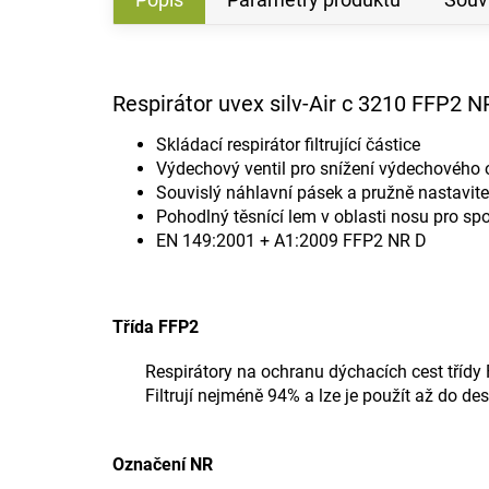
Respirátor uvex silv-Air c 3210 FFP2 N
Skládací respirátor filtrující částice
Výdechový ventil pro snížení výdechového 
Souvislý náhlavní pásek a pružně nastavit
Pohodlný těsnící lem v oblasti nosu pro sp
EN 149:2001 + A1:2009 FFP2 NR D
Třída FFP2
Respirátory na ochranu dýchacích cest třídy
Filtrují nejméně 94% a lze je použít až do d
Označení NR