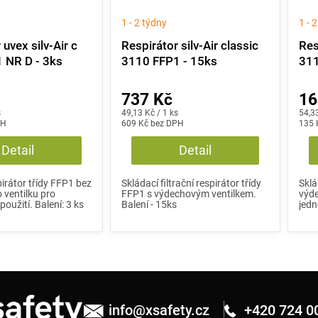
1 - 2 týdny
1 - 
 uvex silv-Air c
Respirátor silv-Air classic
Res
 NR D - 3ks
3110 FFP1 - 15ks
311
737 Kč
16
Měrná
Měrn
s
49,13 Kč / 1 ks
54,33
PH
cena:
609 Kč bez DPH
cena
135 
Detail
Detail
pirátor třídy FFP1 bez
Skládací filtrační respirátor třídy
Sklá
ventilku pro
FFP1 s výdechovým ventilkem.
výd
oužití. Balení: 3 ks
Balení - 15ks
jedn
info
@
xsafety.cz
+420 724 0