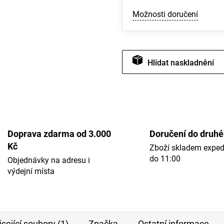
Možnosti doručení
Hlídat
Doprava zdarma od 3.000
Doručení do druh
Kč
Zboží skladem expe
do 11:00
Objednávky na adresu i
výdejní místa
sející soubory (1)
Značka
Ostatní informace