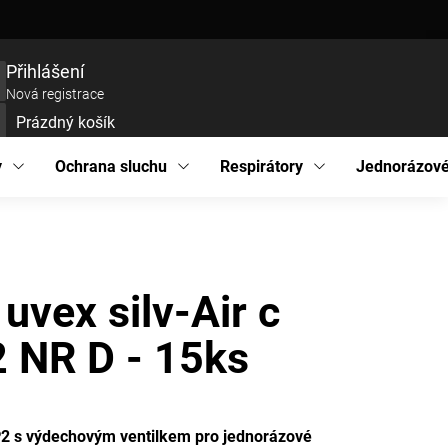
ce zboží
Prohlášení o přístupnosti
Podmínky ochrany osobních údajů
EU pro
Přihlášení
Nová registrace
Prázdný košík
UPNÍ
ÍK
y
Ochrana sluchu
Respirátory
Jednorázové
 uvex silv-Air c
 NR D - 15ks
FP2 s výdechovým ventilkem pro jednorázové