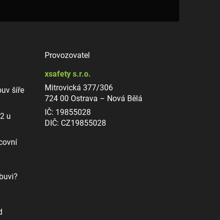
Provozovatel
xsafety s.r.o.
Mitrovická 377/306
uv šíře
724 00 Ostrava – Nová Bělá
IČ: 19855028
12 u
DIČ: CZ19855028
covní
buvi?
d