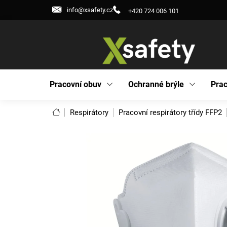
Přejít
info@xsafety.cz
+420 724 006 101
na
obsah
Pracovní obuv
Ochranné brýle
Prac
Domů
Respirátory
Pracovní respirátory třídy FFP2