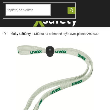
Přejít
na
NÁKUPNÍ
obsah
KOŠÍK
Domů
Pásky a šňůrky
Šňůrka na ochranné brýle uvex planet 9958030