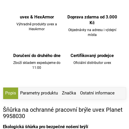
uvex & HexArmor
Doprava zdarma od 3.000
Kč
Výhradně produkty uvex a
HexArmor
Objednávky na adresu i výdejní
místa
Doručení do druhého dne
Certifikovaný prodejce
Zboží skladem expedujeme do
Oficiální distributor uvex
11:00
Popis
Parametry produktu
Značka
Ostatní informace
Šňůrka na ochranné pracovní brýle uvex Planet
9958030
Ekologická šňůrka pro bezpečné nošení brýlí