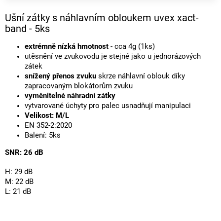
Ušní zátky s náhlavním obloukem uvex xact-
band - 5ks
extrémně nízká hmotnost
- cca 4g (1ks)
utěsnění ve zvukovodu je stejné jako u jednorázových
zátek
snížený přenos zvuku
skrze náhlavní oblouk díky
zapracovaným blokátorům zvuku
vyměnitelné náhradní zátky
vytvarované úchyty pro palec usnadňují manipulaci
Velikost: M/L
EN 352-2:2020
Balení: 5ks
SNR: 26 dB
H: 29 dB
M: 22 dB
L: 21 dB