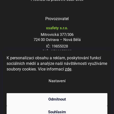
Provozovatel
xsafety s.r.o.
Mitrovická 377/306
724 00 Ostrava – Nová Bělá
IČ: 19855028
DIČ: CZ19855028
K personalizaci obsahu a reklam, poskytování funkcí
sociálních médií a analýze naší návštěvnosti využíváme
soubory cookies. Více informací
zde
.
Dioptrické ochranné brýle
Nastavení
Odmítnout
Copyright 2026
xsafety.cz
. Všechna práva vyhrazena.
Upravit nastavení
Souhlasím