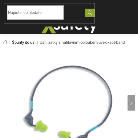
Přejít
na
NÁKUPNÍ
obsah
KOŠÍK
Domů
Špunty do uší
Ušní zátky s náhlavním obloukem uvex xact-band