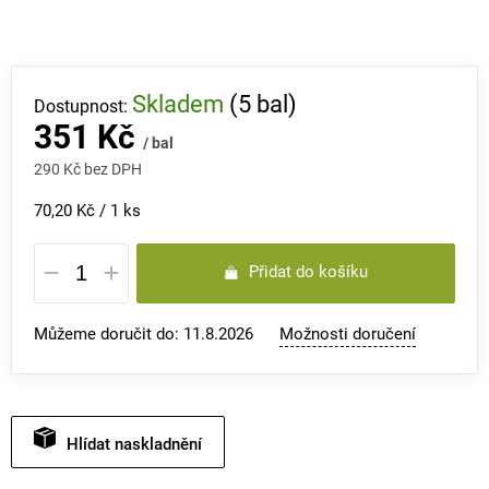
Skladem
(5 bal)
351 Kč
/ bal
290 Kč bez DPH
Měrná
70,20 Kč / 1 ks
cena:
Přidat do košíku
Můžeme doručit do:
11.8.2026
Možnosti doručení
Hlídat