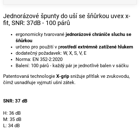
Jednorázové špunty do uší se šňůrkou uvex x-
fit, SNR: 37dB - 100 párů
ergonomicky tvarované
jednorázové chrániče sluchu se
šňůrkou
určeno pro použití v p
rostředí extrémně zatížené hlukem
dodatečný požadavek: W, X, S, V, E
Norma: EN 352-2:2020
Balení: 100 párů - každý pár je jednotlivě balen v sáčku
Patentovaná technologie
X-grip
snižuje přítlak ve zvukovodu,
čímž usnadňuje vyjmutí ušní zátek.
SNR: 37 dB
H: 36 dB
M: 35 dB
L: 34 dB