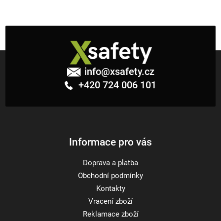
Z
á
info
@
xsafety.cz
p
+420 724 006 101
a
t
í
Informace pro vás
Doprava a platba
Obchodní podmínky
Kontakty
Vracení zboží
Reklamace zboží