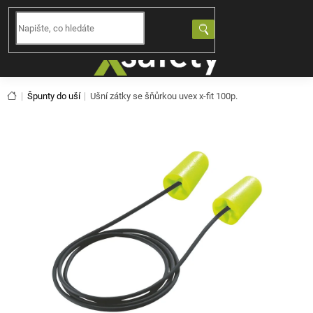
Přejít
na
NÁKUPNÍ
obsah
KOŠÍK
Domů
Špunty do uší
Ušní zátky se šňůrkou uvex x-fit 100p.