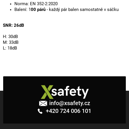
Norma: EN 352-2:2020
Balení: 1
00 párů
- každý pár balen samostatně v sáčku
SNR: 26dB
H: 30dB
M: 33dB
L: 18dB
Z
á
info
@
xsafety.cz
p
+420 724 006 101
a
t
í