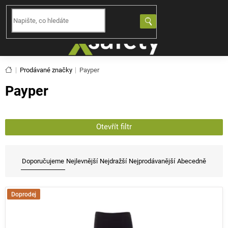
Přejít
na
NÁKUPNÍ
obsah
KOŠÍK
Domů
Prodávané značky
Payper
Payper
Otevřít filtr
Ř
a
Doporučujeme
Nejlevnější
Nejdražší
Nejprodávanější
Abecedně
z
e
V
n
Doprodej
ý
í
p
p
i