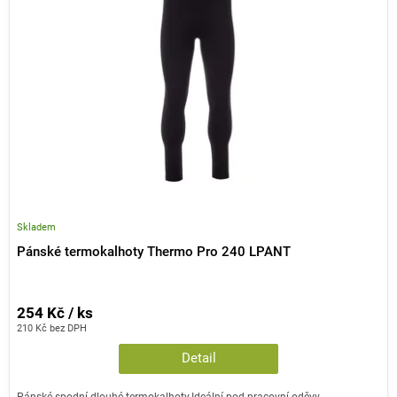
r
s
o
p
d
r
u
o
k
d
t
u
ů
k
t
ů
Skladem
Pánské termokalhoty Thermo Pro 240 LPANT
254 Kč / ks
210 Kč bez DPH
Detail
Pánské spodní dlouhé termokalhoty.Ideální pod pracovní oděvy.