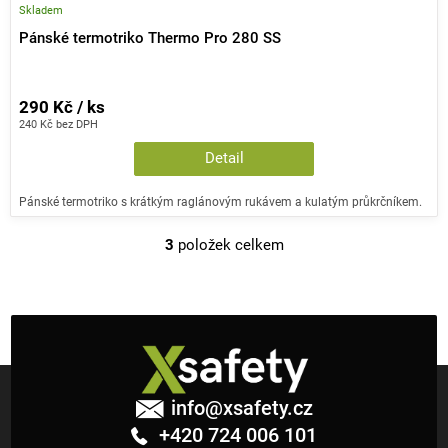
Skladem
Pánské termotriko Thermo Pro 280 SS
290 Kč / ks
240 Kč bez DPH
Detail
Pánské termotriko s krátkým raglánovým rukávem a kulatým průkrčníkem.
3
položek celkem
O
v
l
á
d
a
Z
c
á
info
@
xsafety.cz
í
p
+420 724 006 101
p
a