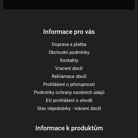
r
t
í
v
k
y
Informace pro vás
v
ý
Doprava a platba
p
Obchodní podmínky
i
s
Kontakty
u
Vracení zboží
Reklamace zboží
Prohlášení o přístupnosti
Podmínky ochrany osobních údajů
EU prohlášení o shodě
Stav objednávky - vrácení zboží
Informace k produktům