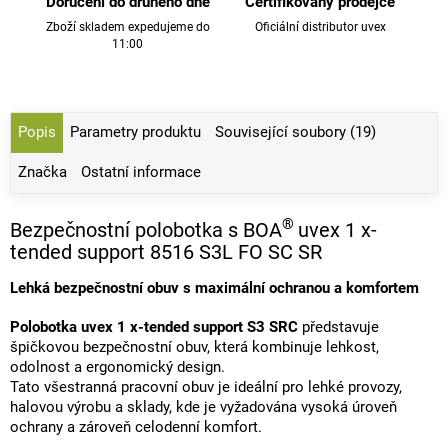
Doručení do druhého dne
Certifikovaný prodejce
Zboží skladem expedujeme do
Oficiální distributor uvex
11:00
Popis
Parametry produktu
Související soubory (19)
Značka
Ostatní informace
®
Bezpečnostní polobotka s BOA
uvex 1 x-
tended support 8516 S3L FO SC SR
Lehká bezpečnostní obuv s maximální ochranou a komfortem
Polobotka uvex 1 x-tended support S3 SRC
představuje
špičkovou bezpečnostní obuv, která kombinuje lehkost,
odolnost a ergonomický design.
Tato všestranná pracovní obuv je ideální pro lehké provozy,
halovou výrobu a sklady, kde je vyžadována vysoká úroveň
ochrany a zároveň celodenní komfort.