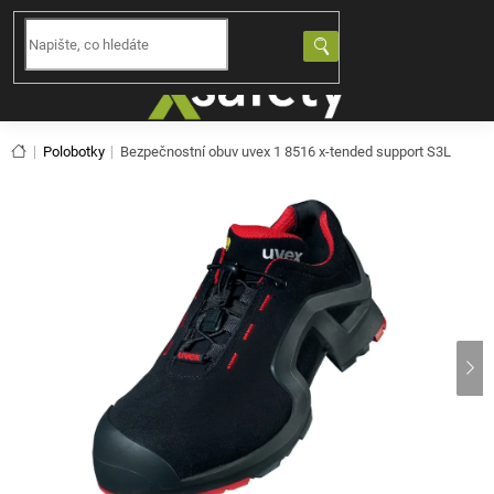
Přejít
na
NÁKUPNÍ
obsah
KOŠÍK
Domů
Polobotky
Bezpečnostní obuv uvex 1 8516 x-tended support S3L