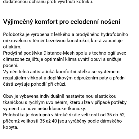
dodatečnou ochranu proti vyvrtnutí kotníku.
Výjimečný komfort pro celodenní nošení
Polobotka je vyrobena z lehkého a prodyšného hydrofobního
mikroveluru s téměř bezešvou konstrukcí, která zabraňuje
otlakům.
Prodyšná podšívka Distance-Mesh spolu s technologií uvex
climazone zajišťuje optimální klima uvnitř obuvi a snižuje
pocení.
Vyměnitelná antistatická komfortní stélka se systémem
regulujícím vlhkost a doplňkovým odpružením paty a přední
části zvyšuje pohodlí při chůzi.
Obuv je vybavena individuálně nastavitelnou elastickou
tkaničkou s rychlým uvolněním, kterou lze v případě potřeby
vyměnit za nové nebo klasické tkaničky.
Polobotka je dostupná v široké škále velikostí od 35 do 52,
přičemž velikosti 35 až 40 jsou vyráběny podle dámského
kopyta.