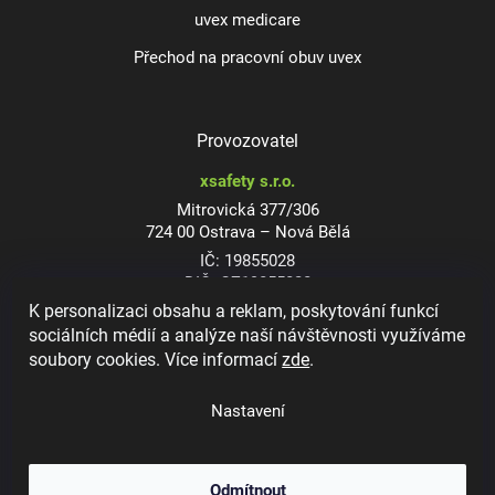
uvex medicare
Přechod na pracovní obuv uvex
Provozovatel
xsafety s.r.o.
Mitrovická 377/306
724 00 Ostrava – Nová Bělá
IČ: 19855028
DIČ: CZ19855028
K personalizaci obsahu a reklam, poskytování funkcí
sociálních médií a analýze naší návštěvnosti využíváme
soubory cookies. Více informací
zde
.
Dioptrické ochranné brýle
Nastavení
Odmítnout