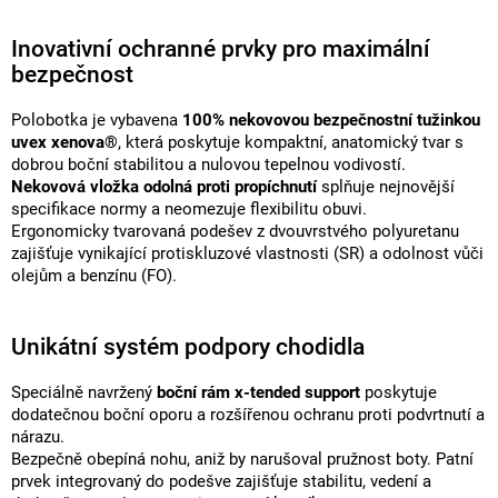
Inovativní ochranné prvky pro maximální
bezpečnost
Polobotka je vybavena
100% nekovovou bezpečnostní tužinkou
uvex xenova®
, která poskytuje kompaktní, anatomický tvar s
dobrou boční stabilitou a nulovou tepelnou vodivostí.
Nekovová vložka odolná proti propíchnutí
splňuje nejnovější
specifikace normy a neomezuje flexibilitu obuvi.
Ergonomicky tvarovaná podešev z dvouvrstvého polyuretanu
zajišťuje vynikající protiskluzové vlastnosti (SR) a odolnost vůči
olejům a benzínu (FO).
Unikátní systém podpory chodidla
Speciálně navržený
boční rám x-tended support
poskytuje
dodatečnou boční oporu a rozšířenou ochranu proti podvrtnutí a
nárazu.
Bezpečně obepíná nohu, aniž by narušoval pružnost boty. Patní
prvek integrovaný do podešve zajišťuje stabilitu, vedení a