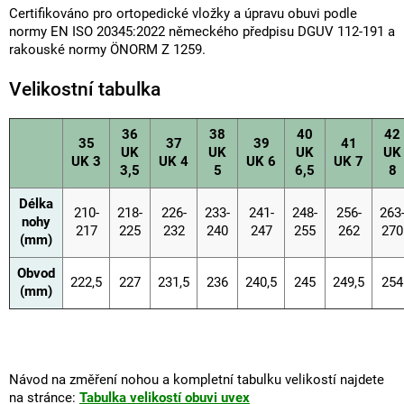
Certifikováno pro ortopedické vložky a úpravu obuvi podle
normy EN ISO 20345:2022 německého předpisu DGUV 112-191 a
rakouské normy ÖNORM Z 1259.
Velikostní tabulka
36
38
40
42
35
37
39
41
UK
UK
UK
UK
UK 3
UK 4
UK 6
UK 7
3,5
5
6,5
8
Délka
210-
218-
226-
233-
241-
248-
256-
263
nohy
217
225
232
240
247
255
262
270
(mm)
Obvod
222,5
227
231,5
236
240,5
245
249,5
254
(mm)
Návod na změření nohou a kompletní tabulku velikostí najdete
na stránce:
Tabulka velikostí obuvi uvex