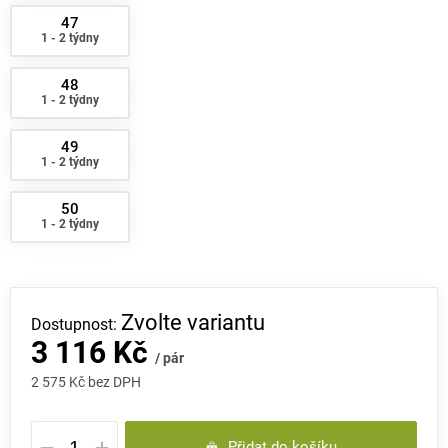
47
1 - 2 týdny
48
1 - 2 týdny
49
1 - 2 týdny
50
1 - 2 týdny
Zvolte variantu
3 116 Kč
/ pár
2 575 Kč bez DPH
Měrná
Přidat do košíku