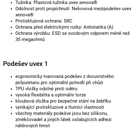
Tužinka: Plastová tužinka uvex xenova®
Odolnost proti propíchnutí: Nekovová mezipodešev uvex
xenova®
Protiskluzová ochrana: SRC
Ochrana před elektrickými riziky: Antistatika (A)
Ochrana výrobku: ESD se svodovým odporem méně než
35 megaohmů
Podešev uvex 1
ergonomicky tvarovaná podešev z dvouvrstvého
polyuretanu pro optimální pohodlí při chůzi
TPU vložky odolné proti oděru
vysoká flexibilita a optimální torze
kloubová vložka pro bezpečné stání na žebříku
vynikající protiskluzové a tlumící vlastnosti
všechny materiály podešve jsou bez silikonu,
změkčovadel a jiných látek oslabujících adhezi
nátěrových hmot