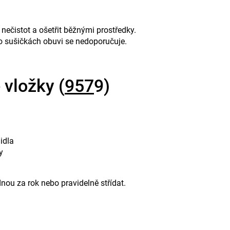
nečistot a ošetřit běžnými prostředky.
o sušičkách obuvi se nedoporučuje.
 vložky (
957
9)
idla
y
nou za rok nebo pravidelně střídat.