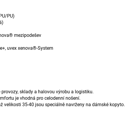
(PU/PU)
á)
xenova® mezipodešev
re+, uvex xenova®-System
 provozy, sklady a halovou výrobu a logistiku.
fortu je vhodná pro celodenní nošení.
mž velikosti 35-40 jsou speciálně navrženy na dámské kopyto.