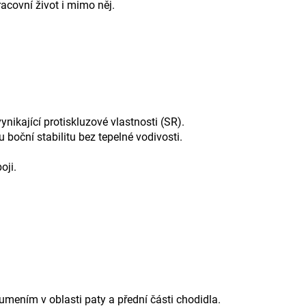
covní život i mimo něj.
ikající protiskluzové vlastnosti (SR).
 boční stabilitu bez tepelné vodivosti.
oji.
mením v oblasti paty a přední části chodidla.