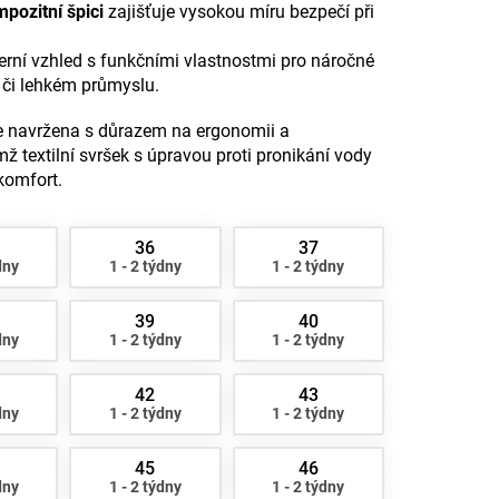
pozitní špici
zajišťuje vysokou míru bezpečí při
ní vzhled s funkčními vlastnostmi pro náročné
e či lehkém průmyslu.
je navržena s důrazem na ergonomii a
 textilní svršek s úpravou proti pronikání vody
 komfort.
36
37
dny
1 - 2 týdny
1 - 2 týdny
39
40
dny
1 - 2 týdny
1 - 2 týdny
42
43
dny
1 - 2 týdny
1 - 2 týdny
45
46
dny
1 - 2 týdny
1 - 2 týdny