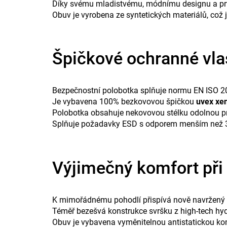
Díky svému mladistvému, módnímu designu a prvo
Obuv je vyrobena ze syntetických materiálů, což 
Špičkové ochranné vla
Bezpečnostní polobotka splňuje normu EN ISO 
Je vybavena 100% bezkovovou špičkou
uvex xe
Polobotka obsahuje nekovovou stélku odolnou prot
Splňuje požadavky ESD s odporem menším než 35 
Výjimečný komfort při
K mimořádnému pohodlí přispívá nově navržený t
Téměř bezešvá konstrukce svršku z high-tech hydr
Obuv je vybavena vyměnitelnou antistatickou kom