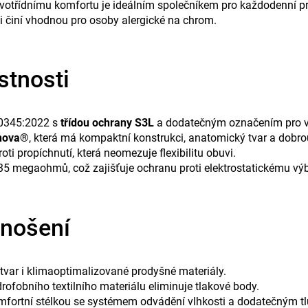
třídnímu komfortu je ideálním společníkem pro každodenní pra
ji činí vhodnou pro osoby alergické na chrom.
stnosti
20345:2022 s
třídou ochrany S3L
a dodatečným označením pro vyn
nova®
, která má kompaktní konstrukci, anatomický tvar a dobrou
i propíchnutí, která neomezuje flexibilitu obuvi.
megaohmů, což zajišťuje ochranu proti elektrostatickému výb
 nošení
var i klimaoptimalizované prodyšné materiály.
ofobního textilního materiálu eliminuje tlakové body.
fortní stélkou se systémem odvádění vlhkosti a dodatečným tlu