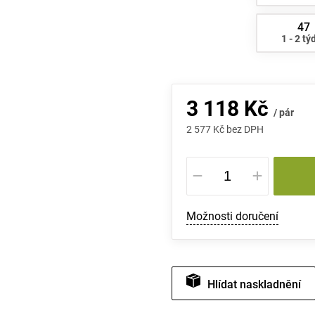
47
1 - 2 tý
3 118 Kč
/ pár
2 577 Kč bez DPH
Měrná
cena:
Možnosti doručení
Hlídat