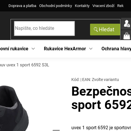
Doprava a platba
Obchodní podmínky
Kontakty
Vracení zboží
Reklama
Hledat
NÁK
KOŠ
ovní rukavice
Rukavice HexArmor
Ochrana hlav
uv uvex 1 sport 6592 S3L
Kód:
|
EAN
:
Zvolte variantu
Bezpečnos
sport 659
uvex 1 sport 6592 je sportov