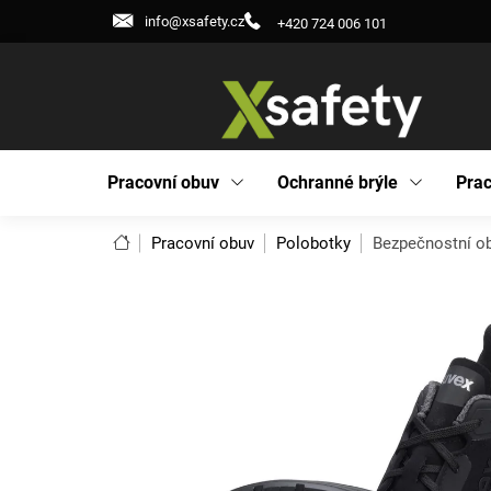
Přejít
info@xsafety.cz
+420 724 006 101
na
obsah
Pracovní obuv
Ochranné brýle
Prac
Domů
Pracovní obuv
Polobotky
Bezpečnostní ob