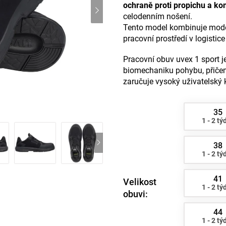
ochraně proti propichu a kom
celodenním nošení.
Tento model kombinuje moder
pracovní prostředí v logistic
Pracovní obuv uvex 1 sport 
biomechaniku pohybu, přičemž
zaručuje vysoký uživatelský
35
1 - 2 tý
38
1 - 2 tý
41
Velikost
1 - 2 tý
obuvi:
44
1 - 2 tý