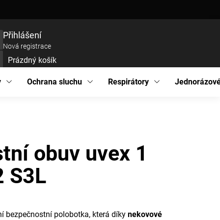
ce zboží
Prohlášení o přístupnosti
Podmínky ochrany osobních údajů
EU pro
Přihlášení
Nová registrace
Prázdný košík
UPNÍ
ÍK
y
Ochrana sluchu
Respirátory
Jednorázové
tní obuv uvex 1
2 S3L
ní bezpečnostní polobotka, která díky
nekovové