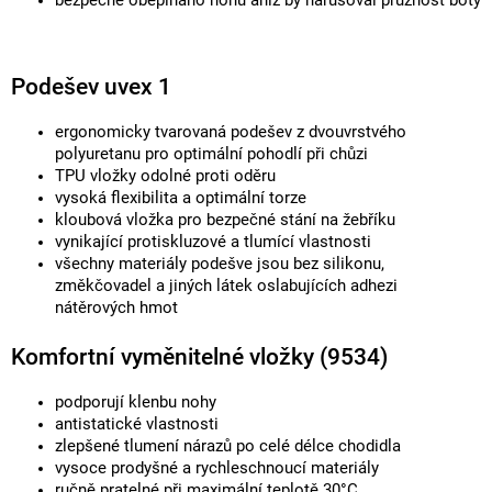
bezpečně obepínáno nohu aniž by narušoval pružnost boty
Podešev uvex 1
ergonomicky tvarovaná podešev z dvouvrstvého
polyuretanu pro optimální pohodlí při chůzi
TPU vložky odolné proti oděru
vysoká flexibilita a optimální torze
kloubová vložka pro bezpečné stání na žebříku
vynikající protiskluzové a tlumící vlastnosti
všechny materiály podešve jsou bez silikonu,
změkčovadel a jiných látek oslabujících adhezi
nátěrových hmot
Komfortní vyměnitelné vložky (9534)
podporují klenbu nohy
antistatické vlastnosti
zlepšené tlumení nárazů po celé délce chodidla
vysoce prodyšné a rychleschnoucí materiály
ručně pratelné při maximální teplotě 30°C