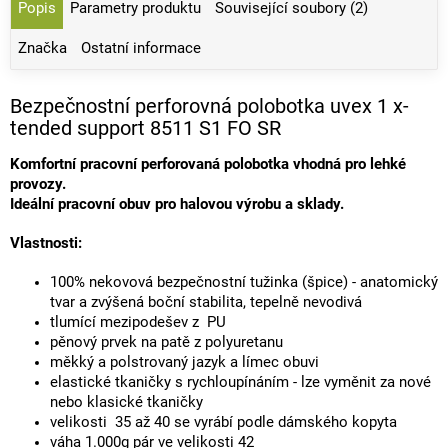
Popis
Parametry produktu
Související soubory (2)
Značka
Ostatní informace
Bezpečnostní perforovná polobotka uvex 1 x-
tended support 8511 S1 FO SR
Komfortní pracovní perforovaná polobotka vhodná pro lehké
provozy.
Ideální pracovní obuv pro halovou výrobu a sklady.
Vlastnosti:
100% nekovová bezpečnostní tužinka (špice) - anatomický
tvar a zvýšená boční stabilita, tepelně nevodivá
tlumící mezipodešev z PU
pěnový prvek na patě z polyuretanu
měkký a polstrovaný jazyk a límec obuvi
elastické tkaničky s rychloupínáním - lze vyměnit za nové
nebo klasické tkaničky
velikosti 35 až 40 se vyrábí podle dámského kopyta
váha 1.000g pár ve velikosti 42