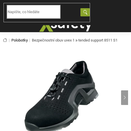
Přejít
na
NÁKUPNÍ
obsah
KOŠÍK
Domů
Polobotky
Bezpečnostní obuv uvex 1 x-tended support 8511 S1