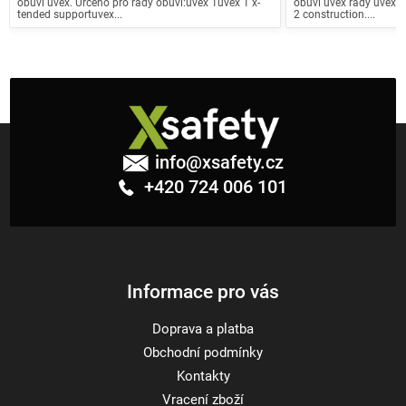
obuvi uvex. Určeno pro řady obuvi:uvex 1uvex 1 x-
obuvi uvex řady uvex 1,
tended supportuvex...
2 construction....
Z
á
info
@
xsafety.cz
p
+420 724 006 101
a
t
í
Informace pro vás
Doprava a platba
Obchodní podmínky
Kontakty
Vracení zboží