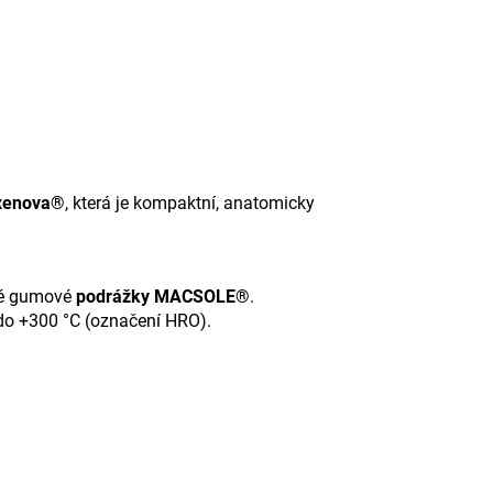
 xenova®
, která je kompaktní, anatomicky
ové gumové
podrážky MACSOLE®
.
ž do +300 °C (označení HRO).