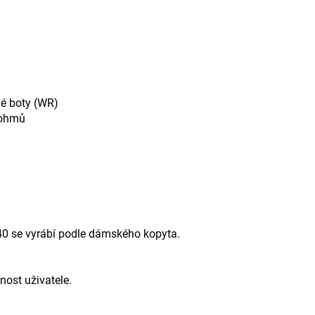
lé boty (WR)
aohmů
40 se vyrábí podle dámského kopyta.
nost uživatele.