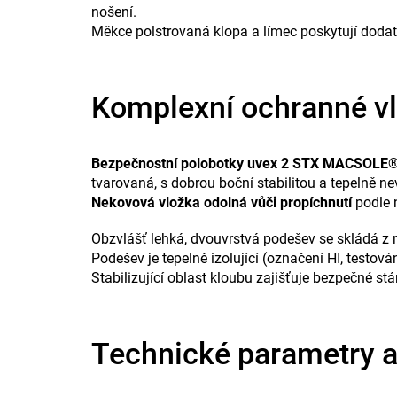
nošení.
Měkce polstrovaná klopa a límec poskytují doda
Komplexní ochranné vl
Bezpečnostní polobotky uvex 2 STX MACSOLE
tvarovaná, s dobrou boční stabilitou a tepelně ne
Nekovová vložka odolná vůči propíchnutí
podle n
Obzvlášť lehká, dvouvrstvá podešev se skládá z
Podešev je tepelně izolující (označení HI, testo
Stabilizující oblast kloubu zajišťuje bezpečné stán
Technické parametry a 