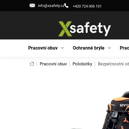
Přejít
info@xsafety.cz
+420 724 006 101
na
obsah
Pracovní obuv
Ochranné brýle
Prac
Domů
Pracovní obuv
Polobotky
Bezpečnostní o