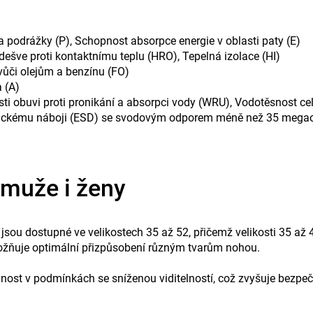
 podrážky (P), Schopnost absorpce energie v oblasti paty (E)
dešve proti kontaktnímu teplu (HRO), Tepelná izolace (HI)
vůči olejům a benzínu (FO)
a (A)
sti obuvi proti pronikání a absorpci vody (WRU), Vodotěsnost ce
tatickému náboji (ESD) se svodovým odporem méně než 35 meg
 muže i ženy
u dostupné ve velikostech 35 až 52, přičemž velikosti 35 až 
umožňuje optimální přizpůsobení různým tvarům nohou.
telnost v podmínkách se sníženou viditelností, což zvyšuje bezpeč