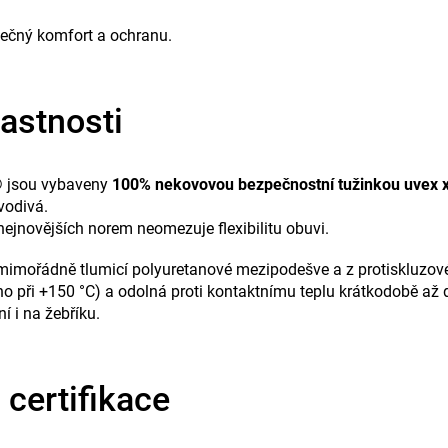
tečný komfort a ochranu.
astnosti
®
jsou vybaveny
100% nekovovou bezpečnostní tužinkou uvex
vodivá.
ejnovějších norem neomezuje flexibilitu obuvi.
 mimořádně tlumicí polyuretanové mezipodešve a z protiskluz
váno při +150 °C) a odolná proti kontaktnímu teplu krátkodobě a
í i na žebříku.
certifikace