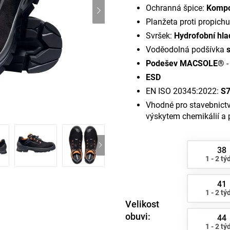
Ochranná špice:
Kompo
Planžeta proti propich
Svršek:
Hydrofobní hl
Voděodolná podšívka
s
Podešev MACSOLE®
-
ESD
EN ISO 20345:2022:
S7
Vhodné pro stavebnictv
výskytem chemikálií a p
38
1 - 2 tý
41
1 - 2 tý
Velikost
obuvi:
44
1 - 2 tý