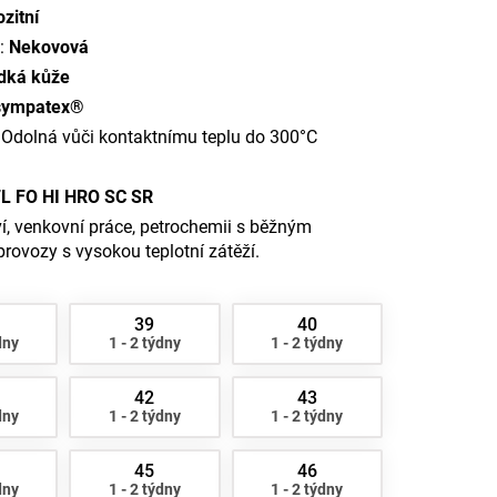
zitní
u:
Nekovová
adká kůže
ympatex®
Odolná vůči kontaktnímu teplu do 300°C
L FO HI HRO SC SR
í, venkovní práce, petrochemii s běžným
rovozy s vysokou teplotní zátěží.
39
40
dny
1 - 2 týdny
1 - 2 týdny
42
43
dny
1 - 2 týdny
1 - 2 týdny
45
46
dny
1 - 2 týdny
1 - 2 týdny