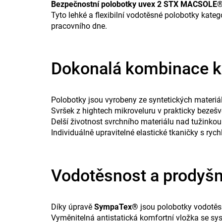
Bezpečnostní polobotky uvex 2 STX MACSOLE
Tyto lehké a flexibilní vodotěsné polobotky kat
pracovního dne.
Dokonalá kombinace k
Polobotky jsou vyrobeny ze syntetických materiál
Svršek z hightech mikroveluru v prakticky bezešv
Delší životnost svrchního materiálu nad tužinkou
Individuálně upravitelné elastické tkaničky s r
Vodotěsnost a prodyš
Díky úpravě
SympaTex®
jsou polobotky vodotěsn
Vyměnitelná antistatická komfortní vložka se sy