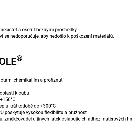
nečistot a ošetřit běžnými prostředky.
vi se nedoporučuje, aby nedošlo k poškození materiálů.
®
SOLE
otám, chemikáliím a proříznutí
 oblasti kloubu
o +150°C
teplu krátkodobě do +300°C
 poskytuje vysokou flexibilitu a pružnost
u, změkčovadel a jiných látek oslabujících adhezi nátěrových h