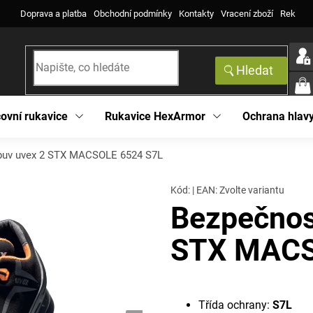
Doprava a platba
Obchodní podmínky
Kontakty
Vracení zboží
Reklama
Hledat
NÁK
KOŠ
ovní rukavice
Rukavice HexArmor
Ochrana hlav
buv uvex 2 STX MACSOLE 6524 S7L
Kód:
|
EAN
:
Zvolte variantu
Bezpečnos
STX MACS
Třída ochrany:
S7L