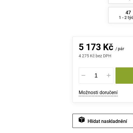
47
1 - 2 tý
5 173 Kč
/ pár
4 275 Kč bez DPH
Měrná
cena:
Možnosti doručení
Hlídat