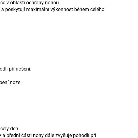
ice v oblasti ochrany nohou.
ce a poskytují maximální výkonnost během celého
dlí při nošení.
bení noze.
celý den.
a přední části nohy dále zvyšuje pohodlí při