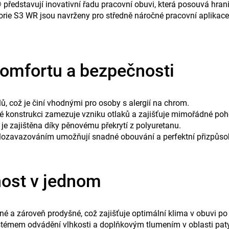
®
představují inovativní řadu pracovní obuvi, která posouvá hran
egorie S3 WR jsou navrženy pro středně náročné pracovní aplika
omfortu a bezpečnosti
ů, což je činí vhodnými pro osoby s alergií na chrom.
é konstrukci zamezuje vzniku otlaků a zajišťuje mimořádné poho
 je zajištěna díky pěnovému překrytí z polyuretanu.
ychlozavazováním umožňují snadné obouvání a perfektní přizpůso
nost v jednom
é a zároveň prodyšné, což zajišťuje optimální klima v obuvi po 
stémem odvádění vlhkosti a doplňkovým tlumením v oblasti paty 