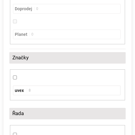
Doprodej
0
Planet
0
Značky
uvex
8
Řada