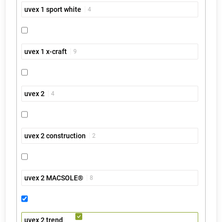
uvex 1 sport white
4
uvex 1 x-craft
9
uvex 2
4
uvex 2 construction
2
uvex 2 MACSOLE®
8
uvex 2 trend