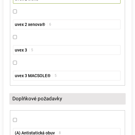
uvex 2 xenova®
6
uvex 3
5
uvex 3 MACSOLE®
5
Doplňkové požadavky
(A) Antistatická obuv
8