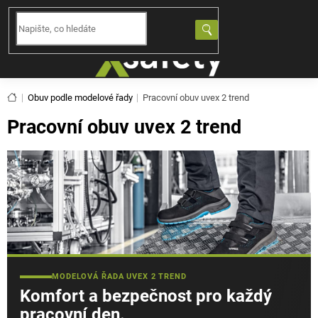
Přejít
na
NÁKUPNÍ
obsah
KOŠÍK
Domů
Obuv podle modelové řady
Pracovní obuv uvex 2 trend
Pracovní obuv uvex 2 trend
MODELOVÁ ŘADA UVEX 2 TREND
Komfort a bezpečnost pro každý
pracovní den.