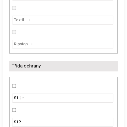
Textil
0
Ripstop
0
Třída ochrany
S1
2
S1P
3