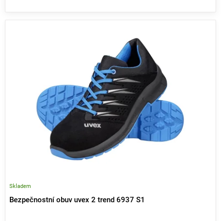
V
ý
p
i
s
p
r
o
d
u
k
t
ů
Skladem
Bezpečnostní obuv uvex 2 trend 6937 S1