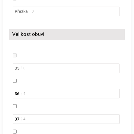
Přezka
0
Velikost obuvi
35
0
36
4
37
4