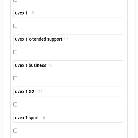
uvex 1
8
uvex 1 x-tended support
5
uvex 1 business
6
uvex 1 G2
14
uvex 1 sport
6