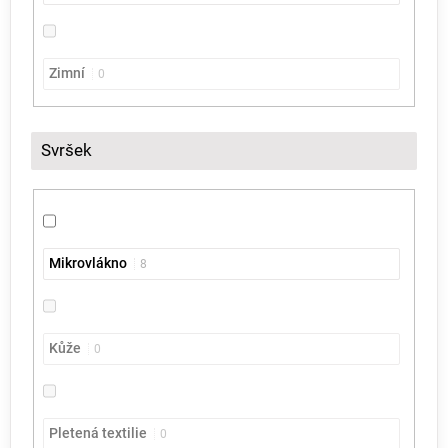
Zimní
0
Svršek
Mikrovlákno
8
Kůže
0
Pletená textilie
0