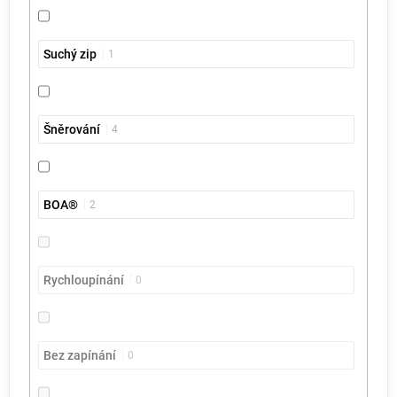
Suchý zip
1
Šněrování
4
BOA®
2
Rychloupínání
0
Bez zapínání
0