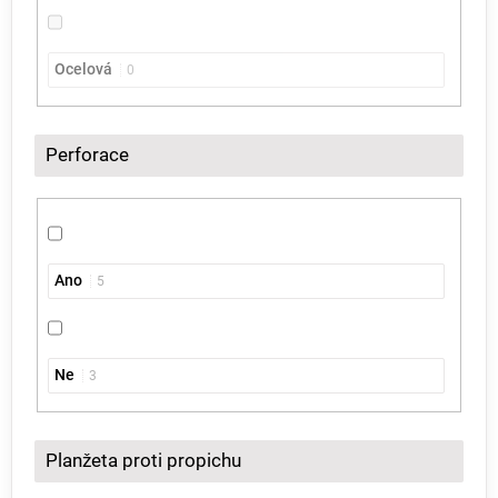
Ocelová
0
Perforace
Ano
5
Ne
3
Planžeta proti propichu