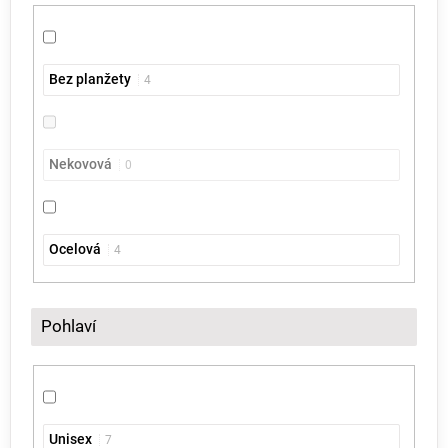
Bez planžety
4
Nekovová
0
Ocelová
4
Pohlaví
Unisex
7