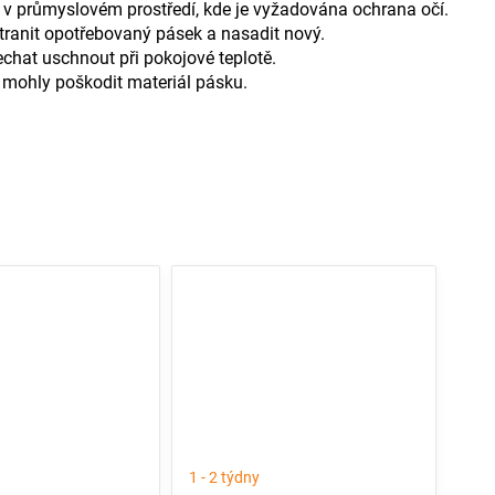
í v průmyslovém prostředí, kde je vyžadována ochrana očí.
tranit opotřebovaný pásek a nasadit nový.
chat uschnout při pokojové teplotě.
by mohly poškodit materiál pásku.
1 - 2 týdny