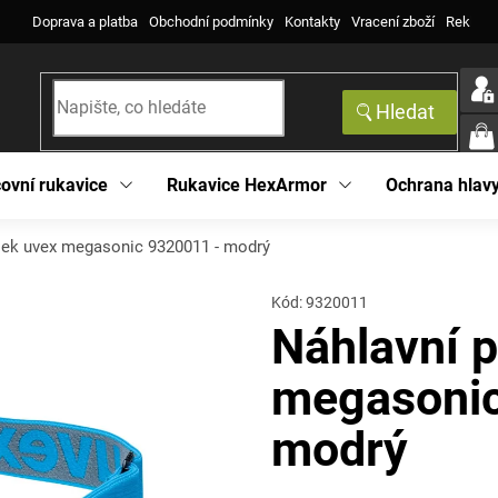
Doprava a platba
Obchodní podmínky
Kontakty
Vracení zboží
Reklama
Hledat
NÁK
KOŠ
ovní rukavice
Rukavice HexArmor
Ochrana hlav
sek uvex megasonic 9320011 - modrý
Kód:
9320011
Náhlavní 
megasonic
modrý