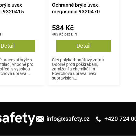
brýle uvex
Ochranné brýle uvex
c 9320415
megasonic 9320470
584 Kč
PH
483 Kč bez DPH
Detail
Detail
é pracovní brýle s
Čirý polykarbonátový zorník
tilací, vhodné pro
Odolné proti poškrábání,
středí s vysokou
zamlžení a chemikáliím
rchová úprava...
Povrchová úprava uvex
supravision...
info
@
xsafety.cz
+420 724 0