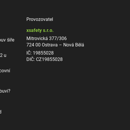
Provozovatel
xsafety s.r.o.
Mitrovická 377/306
uv šíře
724 00 Ostrava – Nová Bělá
IČ: 19855028
12 u
DIČ: CZ19855028
covní
buvi?
d