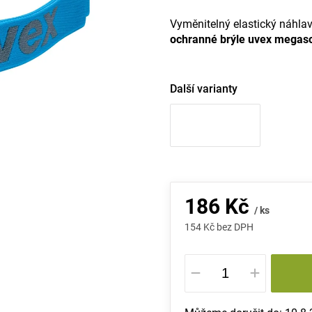
Vyměnitelný elastický náhlav
ochranné brýle uvex megas
Další varianty
186 Kč
/ ks
154 Kč bez DPH
Měrná
cena: