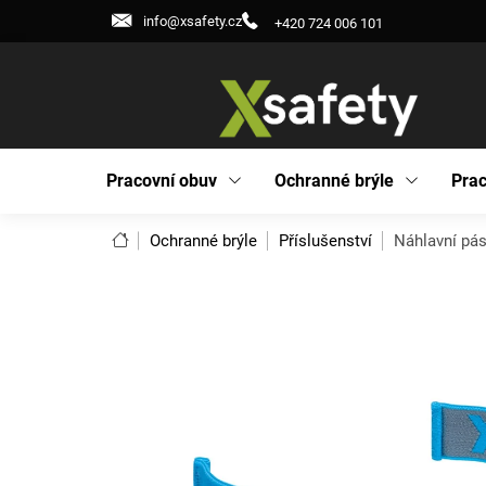
Přejít
info@xsafety.cz
+420 724 006 101
na
obsah
Pracovní obuv
Ochranné brýle
Prac
Domů
Ochranné brýle
Příslušenství
Náhlavní pá