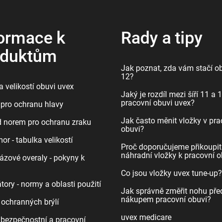
ormace k
Rady a tipy
oduktům
Jak poznat, zda vám stačí ob
12?
 velikostí obuvi uvex
Jaký je rozdíl mezi šíří 11 a 
pracovní obuvi uvex?
pro ochranu hlavy
Jak často měnit vložky v pra
d norem pro ochranu zraku
obuvi?
r - tabulka velikostí
Proč doporučujeme přikoupit
náhradní vložky k pracovní o
ázové overaly - pokyny k
Co jsou vložky uvex tune-up?
tory - normy a oblasti použití
Jak správně změřit nohu pře
nákupem pracovní obuvi?
 ochranných brýlí
uvex medicare
bezpečnostní a pracovní