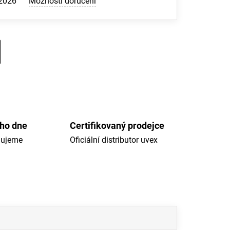
.2026
Možnosti doručení
ého dne
Certifikovaný prodejce
dujeme
Oficiální distributor uvex