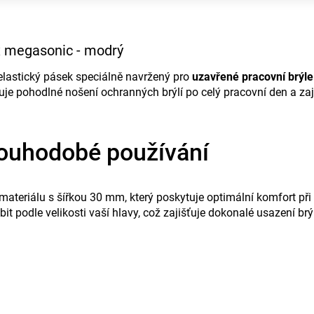
x megasonic - modrý
elastický pásek speciálně navržený pro
uzavřené pracovní brýl
e pohodlné nošení ochranných brýlí po celý pracovní den a zaji
dlouhodobé používání
 materiálu s šířkou 30 mm, který poskytuje optimální komfort při
bit podle velikosti vaší hlavy, což zajišťuje dokonalé usazení b