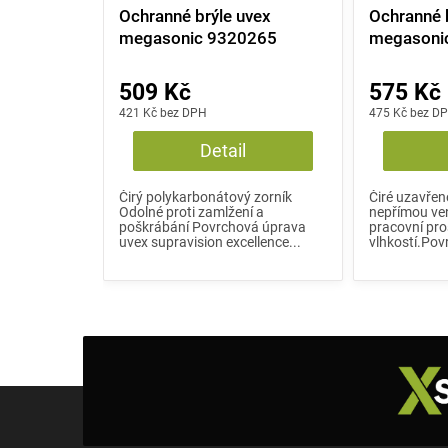
Ochranné brýle uvex
Ochranné 
megasonic 9320265
megasoni
509 Kč
575 Kč
421 Kč bez DPH
475 Kč bez D
Detail
Čirý polykarbonátový zorník
Čiré uzavřen
Odolné proti zamlžení a
nepřímou ven
poškrábání Povrchová úprava
pracovní pro
uvex supravision excellence...
vlhkostí.Pov
Z
á
p