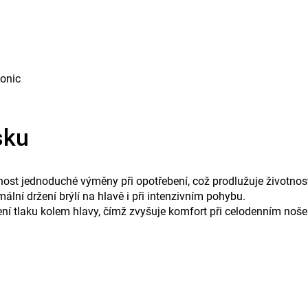
sonic
sku
ost jednoduché výměny při opotřebení, což prodlužuje životnos
lní držení brýlí na hlavě i při intenzivním pohybu.
ení tlaku kolem hlavy, čímž zvyšuje komfort při celodenním noše