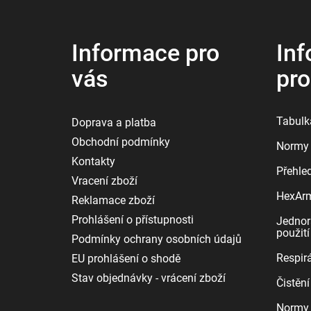
a
t
í
Informace pro
Inf
vás
pr
Tabulka
Doprava a platba
Obchodní podmínky
Normy 
Kontakty
Přehle
Vracení zboží
HexArmo
Reklamace zboží
Prohlášení o přístupnosti
Jednor
použití
Podmínky ochrany osobních údajů
Respirá
EU prohlášení o shodě
Stav objednávky - vrácení zboží
Čistění
Normy 