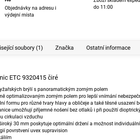
Zboží skladem expe
do 11:00
Objednávky na adresu i
výdejní místa
sející soubory (1)
Značka
Ostatní informace
nic ETC 9320415 čiré
 lyžařských brýlí s panoramatickým zorným polem
ně optimalizovaným zorným polem pro lepší vnímání nebezpeč
ní formu pro různé tvary hlavy a obličeje a také těsné usazení b
anice umožňují příjemné nošení bez otlaků i při použití dioptrický
u cirkulaci vzduchu
 široký 30 mm poskytuje optimální držení a možnost individuáln
gií povrstvení uvex supravision
káliím