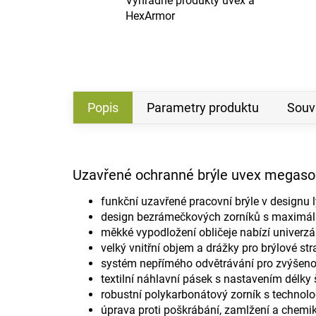
Výhradně produkty uvex a
HexArmor
Popis
Parametry produktu
Souvi
Uzavřené ochranné brýle uvex megaso
funkční uzavřené pracovní brýle v designu
design bezrámečkových zorníků s maximál
měkké vypodložení obličeje nabízí univerzál
velký vnitřní objem a drážky pro brýlové str
systém nepřímého odvětrávání pro zvýšeno
textilní náhlavní pásek s nastavením délky
robustní polykarbonátový zorník s technolo
úprava proti poškrábání, zamlžení a chemi