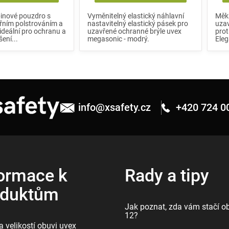
pinové pouzdro s
Vyměnitelný elastický náhlavní
Měkk
řním polstrováním a
nastavitelný elastický pásek pro
uzav
ideální pro ochranu a
uzavřené ochranné brýle uvex
prot
ení...
megasonic - modrý.
Eleg
info
@
xsafety.cz
+420 724 0
ormace k
Rady a tipy
oduktům
Jak poznat, zda vám stačí ob
12?
 velikostí obuvi uvex