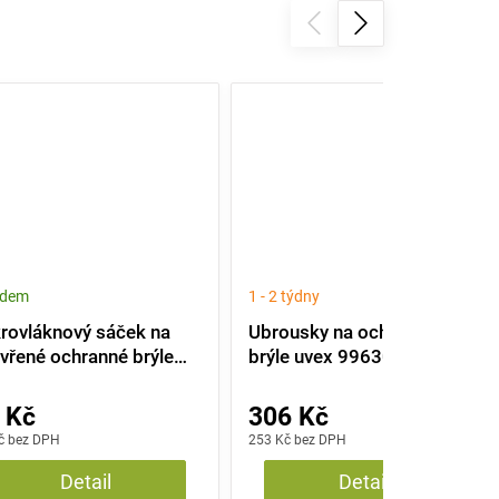
adem
1 - 2 týdny
rovláknový sáček na
Ubrousky na ochranné
vřené ochranné brýle
brýle uvex 9963005
x - černý
 Kč
306 Kč
č bez DPH
253 Kč bez DPH
Detail
Detail