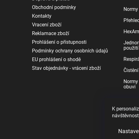
Obchodní podmínky
Normy 
Kontakty
Přehle
Vracení zboží
HexArmo
Reklamace zboží
Prohlášení o přístupnosti
Jednor
použití
Podmínky ochrany osobních údajů
Respirá
EU prohlášení o shodě
Stav objednávky - vrácení zboží
Čistění
Normy 
obuvi
K personaliz
návštěvnost
Nastave