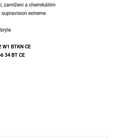
í, zamlžení a chemikáliím
 supravision extreme
brýle
2 W1 BTKN CE
6 34 BT CE