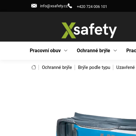
Přejít
info@xsafety.cz
+420 724 006 101
na
obsah
Pracovní obuv
Ochranné brýle
Prac
Domů
Ochranné brýle
Brýle podle typu
Uzavřené 