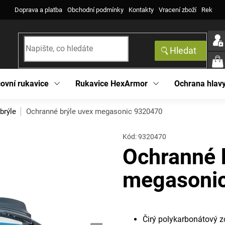
Doprava a platba
Obchodní podmínky
Kontakty
Vracení zboží
Reklama
Hledat
NÁK
KOŠ
ovní rukavice
Rukavice HexArmor
Ochrana hlav
brýle
Ochranné brýle uvex megasonic 9320470
Kód:
9320470
Ochranné 
megasoni
Čirý polykarbonátový z