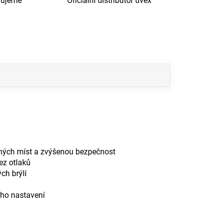
dujeme
Oficiální distributor uvex
ných míst a zvýšenou bezpečnost
ez otlaků
ch brýlí
ího nastavení