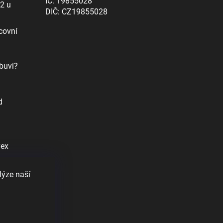
IČ: 19855028
12 u
DIČ: CZ19855028
covní
buvi?
d
vex
lýze naší