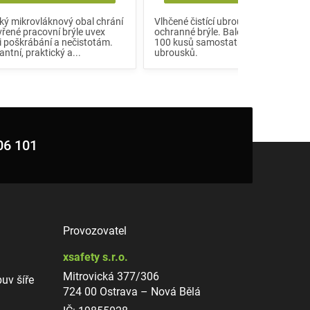
ý mikrovláknový obal chrání
Vlhčené čistící ubrousky na
řené pracovní brýle uvex
ochranné brýle. Balení obsahuje
i poškrábání a nečistotám.
100 kusů samostatně balených
antní, praktický a...
ubrousků.
06 101
Provozovatel
xsafety s.r.o.
Mitrovická 377/306
uv šíře
724 00 Ostrava – Nová Bělá