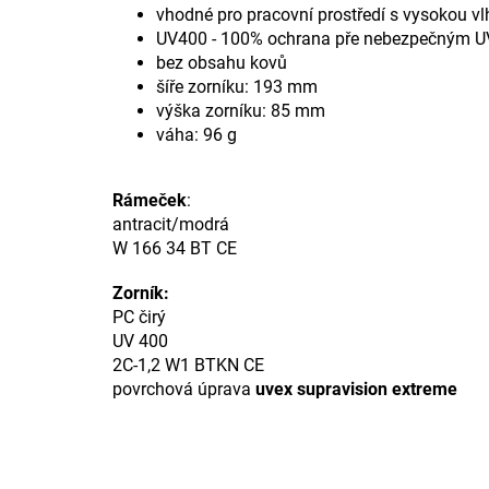
vhodné pro pracovní prostředí s vysokou vl
UV400 - 100% ochrana pře nebezpečným U
bez obsahu kovů
šíře zorníku: 193 mm
výška zorníku: 85 mm
váha: 96 g
Rámeček
:
antracit/modrá
W 166 34 BT CE
Zorník:
PC čirý
UV 400
2C-1,2 W1 BTKN CE
povrchová úprava
uvex supravision extreme