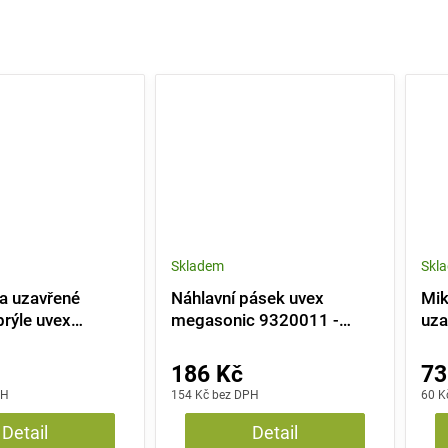
Skladem
Skl
a uzavřené
Náhlavní pásek uvex
Mik
rýle uvex
megasonic 9320011 -
uza
modrý
uve
186 Kč
73
PH
154 Kč bez DPH
60 K
Detail
Detail