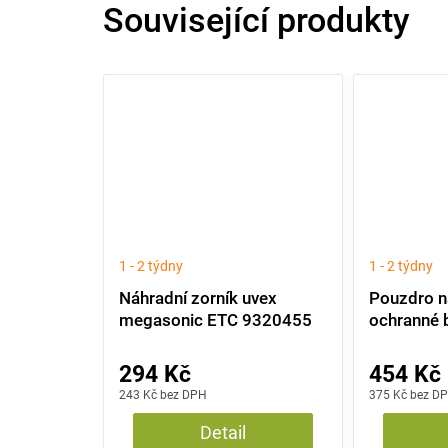
Související produkty
1 - 2 týdny
1 - 2 týdny
Náhradní zorník uvex
Pouzdro n
megasonic ETC 9320455
ochranné b
9954514
294 Kč
454 Kč
243 Kč bez DPH
375 Kč bez D
Detail