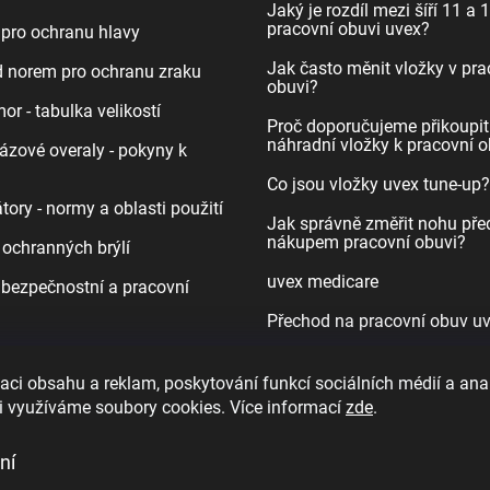
Jaký je rozdíl mezi šíří 11 a 
pracovní obuvi uvex?
pro ochranu hlavy
Jak často měnit vložky v pra
d norem pro ochranu zraku
obuvi?
r - tabulka velikostí
Proč doporučujeme přikoupit
náhradní vložky k pracovní o
ázové overaly - pokyny k
Co jsou vložky uvex tune-up?
tory - normy a oblasti použití
Jak správně změřit nohu pře
nákupem pracovní obuvi?
 ochranných brýlí
uvex medicare
bezpečnostní a pracovní
Přechod na pracovní obuv u
aci obsahu a reklam, poskytování funkcí sociálních médií a ana
i využíváme soubory cookies. Více informací
zde
.
Dioptrické ochranné brýle
ní