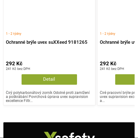
1 - 2 týdny
1 - 2 týdny
Ochranné brýle uvex suXXeed 9181265
Ochranné brýle u
292 Kč
292 Kč
241 Kč bez DPH
241 Kč bez DPH
Detail
Čirý polykarbonátový zorník Odolné proti zamlžení
Čiré pracovní brýle pro
a poškrábání Povrchová úprava uvex supravision
uvex supravision excell
excellence Filtr...
a...