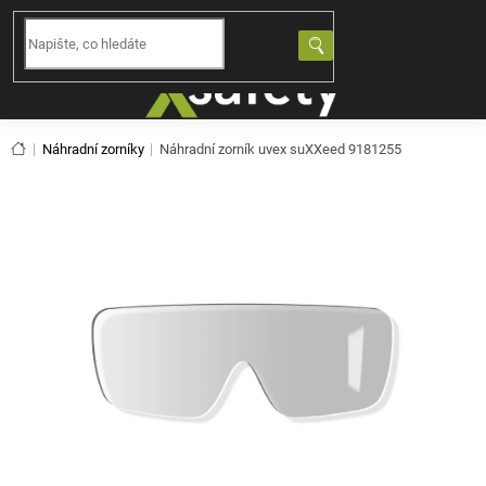
Přejít
na
NÁKUPNÍ
obsah
KOŠÍK
Domů
Náhradní zorníky
Náhradní zorník uvex suXXeed 9181255