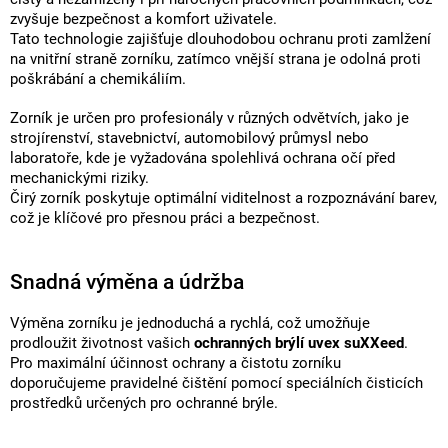
zvyšuje bezpečnost a komfort uživatele.
Tato technologie zajišťuje dlouhodobou ochranu proti zamlžení
na vnitřní straně zorníku, zatímco vnější strana je odolná proti
poškrábání a chemikáliím.
Zorník je určen pro profesionály v různých odvětvích, jako je
strojírenství, stavebnictví, automobilový průmysl nebo
laboratoře, kde je vyžadována spolehlivá ochrana očí před
mechanickými riziky.
Čirý zorník poskytuje optimální viditelnost a rozpoznávání barev,
což je klíčové pro přesnou práci a bezpečnost.
Snadná výměna a údržba
Výměna zorníku je jednoduchá a rychlá, což umožňuje
prodloužit životnost vašich
ochranných brýlí uvex suXXeed
.
Pro maximální účinnost ochrany a čistotu zorníku
doporučujeme pravidelné čištění pomocí speciálních čisticích
prostředků určených pro ochranné brýle.