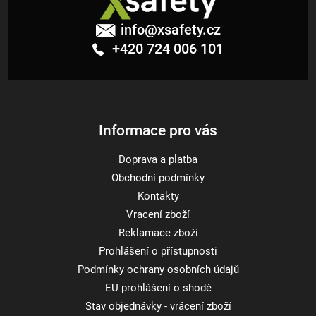
Z
á
info
@
xsafety.cz
p
+420 724 006 101
a
t
í
Informace pro vás
Doprava a platba
Obchodní podmínky
Kontakty
Vracení zboží
Reklamace zboží
Prohlášení o přístupnosti
Podmínky ochrany osobních údajů
EU prohlášení o shodě
Stav objednávky - vrácení zboží