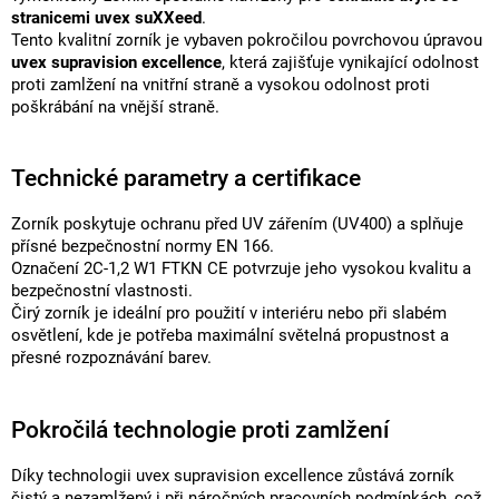
stranicemi uvex suXXeed
.
Tento kvalitní zorník je vybaven pokročilou povrchovou úpravou
uvex supravision excellence
, která zajišťuje vynikající odolnost
proti zamlžení na vnitřní straně a vysokou odolnost proti
poškrábání na vnější straně.
Technické parametry a certifikace
Zorník poskytuje ochranu před UV zářením (UV400) a splňuje
přísné bezpečnostní normy EN 166.
Označení 2C-1,2 W1 FTKN CE potvrzuje jeho vysokou kvalitu a
bezpečnostní vlastnosti.
Čirý zorník je ideální pro použití v interiéru nebo při slabém
osvětlení, kde je potřeba maximální světelná propustnost a
přesné rozpoznávání barev.
Pokročilá technologie proti zamlžení
Díky technologii uvex supravision excellence zůstává zorník
čistý a nezamlžený i při náročných pracovních podmínkách, což