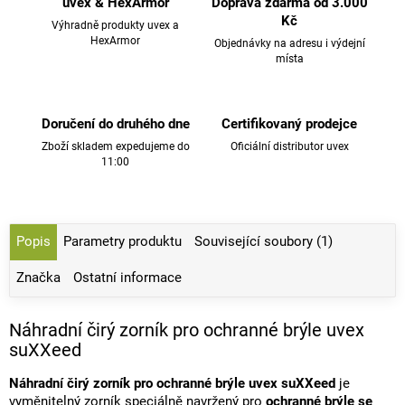
uvex & HexArmor
Doprava zdarma od 3.000
Kč
Výhradně produkty uvex a
HexArmor
Objednávky na adresu i výdejní
místa
Doručení do druhého dne
Certifikovaný prodejce
Zboží skladem expedujeme do
Oficiální distributor uvex
11:00
Popis
Parametry produktu
Související soubory (1)
Značka
Ostatní informace
Náhradní čirý zorník pro ochranné brýle uvex
suXXeed
Náhradní čirý zorník pro ochranné brýle uvex suXXeed
je
vyměnitelný zorník speciálně navržený pro
ochranné brýle se