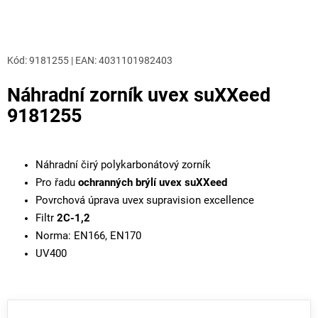
Kód:
9181255
|
EAN
:
4031101982403
Náhradní zorník uvex suXXeed
9181255
Náhradní čirý polykarbonátový zorník
Pro řadu
ochranných brýlí uvex suXXeed
Povrchová úprava uvex supravision excellence
Filtr
2C-1,2
Norma: EN166, EN170
UV400