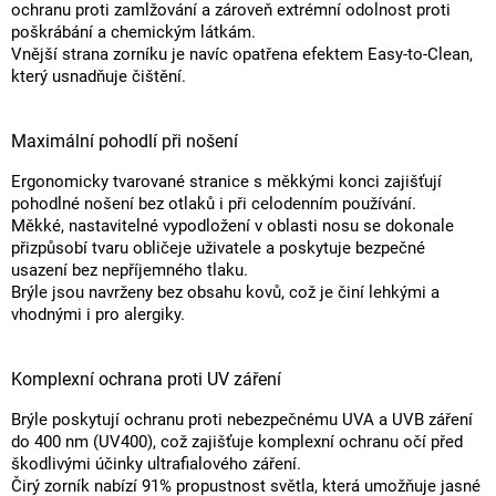
ochranu proti zamlžování a zároveň extrémní odolnost proti
poškrábání a chemickým látkám.
Vnější strana zorníku je navíc opatřena efektem Easy-to-Clean,
který usnadňuje čištění.
Maximální pohodlí při nošení
Ergonomicky tvarované stranice s měkkými konci zajišťují
pohodlné nošení bez otlaků i při celodenním používání.
Měkké, nastavitelné vypodložení v oblasti nosu se dokonale
přizpůsobí tvaru obličeje uživatele a poskytuje bezpečné
usazení bez nepříjemného tlaku.
Brýle jsou navrženy bez obsahu kovů, což je činí lehkými a
vhodnými i pro alergiky.
Komplexní ochrana proti UV záření
Brýle poskytují ochranu proti nebezpečnému UVA a UVB záření
do 400 nm (UV400), což zajišťuje komplexní ochranu očí před
škodlivými účinky ultrafialového záření.
Čirý zorník nabízí 91% propustnost světla, která umožňuje jasné