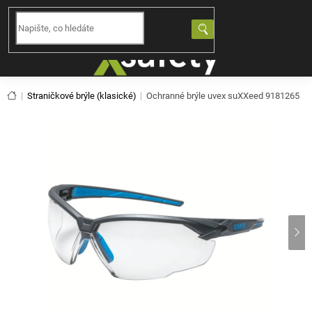
Přejít
na
NÁKUPNÍ
obsah
KOŠÍK
Domů
Straničkové brýle (klasické)
Ochranné brýle uvex suXXeed 9181265