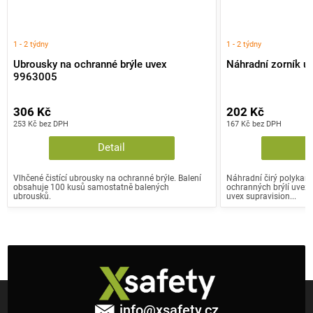
1 - 2 týdny
1 - 2 týdny
Ubrousky na ochranné brýle uvex
Náhradní zorník 
9963005
306 Kč
202 Kč
253 Kč bez DPH
167 Kč bez DPH
Detail
Vlhčené čistící ubrousky na ochranné brýle. Balení
Náhradní čirý polykarb
obsahuje 100 kusů samostatně balených
ochranných brýlí uvex
ubrousků.
uvex supravision...
Z
á
info
@
xsafety.cz