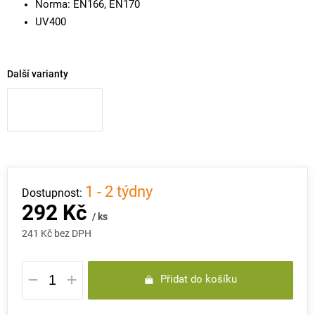
Norma: EN166, EN170
UV400
Další varianty
1 - 2 týdny
292 Kč
/ ks
241 Kč bez DPH
Měrná
Přidat do košíku
cena: