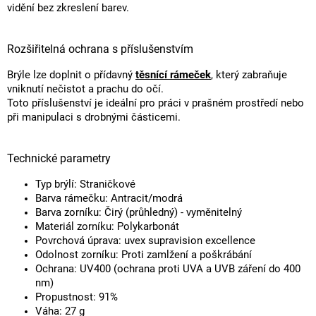
vidění bez zkreslení barev.
Rozšiřitelná ochrana s příslušenstvím
Brýle lze doplnit o přídavný
těsnící rámeček
, který zabraňuje
vniknutí nečistot a prachu do očí.
Toto příslušenství je ideální pro práci v prašném prostředí nebo
při manipulaci s drobnými částicemi.
Technické parametry
Typ brýlí: Straničkové
Barva rámečku: Antracit/modrá
Barva zorníku: Čirý (průhledný) - vyměnitelný
Materiál zorníku: Polykarbonát
Povrchová úprava: uvex supravision excellence
Odolnost zorníku: Proti zamlžení a poškrábání
Ochrana: UV400 (ochrana proti UVA a UVB záření do 400
nm)
Propustnost: 91%
Váha: 27 g