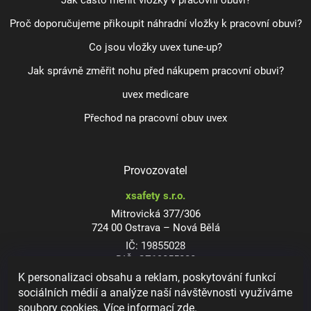
Jak často měnit vložky v pracovní obuvi?
Proč doporučujeme přikoupit náhradní vložky k pracovní obuvi?
Co jsou vložky uvex tune-up?
Jak správně změřit nohu před nákupem pracovní obuvi?
uvex medicare
Přechod na pracovní obuv uvex
Provozovatel
xsafety s.r.o.
Mitrovická 377/306
724 00 Ostrava – Nová Bělá
IČ: 19855028
DIČ: CZ19855028
K personalizaci obsahu a reklam, poskytování funkcí
sociálních médií a analýze naší návštěvnosti využíváme
soubory cookies. Více informací
zde
.