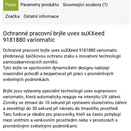
Popis
Parametry produktu
Související soubory (1)
Značka
Ostatní informace
Ochranné pracovní brýle uvex suXXeed
9181880 variomatic
Ochranné pracovní brýle uvex suXXeed 9181880 variomatic
představují špičkovou ochranu zraku s inovativní technologií
samozabarvovacích zorníků.
Tyto brýle ve sportovním dynamickém designu nabízejí
maximální pohodlí a bezpečnost při práci v proměnlivých
světelných podmínkách.
Brýle jsou vybaveny speciální technologií uvex supravision
variomatic, která automaticky reaguje na intenzitu UV záření.
Zorníky se ztmaví do 10 sekund při vystavení slunečnímu záření
a zesvětlají do 30 sekund při návratu do tmavšího prostředí.
Tato funkce je ideální pro pracovníky, kteří se často pohybují
mezi vnitřním a venkovním prostředím nebo v prostorách s
proměnlivými světelnými podmínkami.