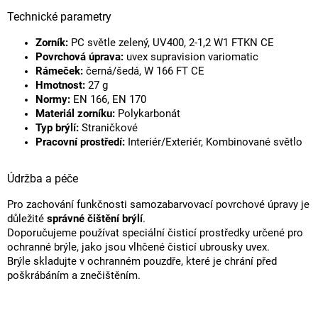
Technické parametry
Zorník:
PC světle zelený, UV400, 2-1,2 W1 FTKN CE
Povrchová úprava:
uvex supravision variomatic
Rámeček:
černá/šedá, W 166 FT CE
Hmotnost:
27 g
Normy:
EN 166, EN 170
Materiál zorníku:
Polykarbonát
Typ brýlí:
Straničkové
Pracovní prostředí:
Interiér/Exteriér, Kombinované světlo
Údržba a péče
Pro zachování funkčnosti samozabarvovací povrchové úpravy je
důležité
správné čištění brýlí
.
Doporučujeme používat speciální čisticí prostředky určené pro
ochranné brýle, jako jsou vlhčené čisticí ubrousky uvex.
Brýle skladujte v ochranném pouzdře, které je chrání před
poškrábáním a znečištěním.