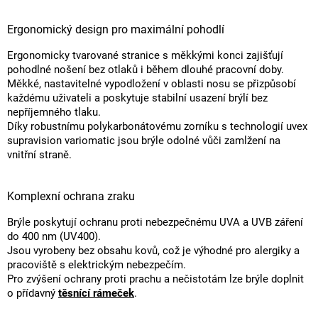
Ergonomický design pro maximální pohodlí
Ergonomicky tvarované stranice s měkkými konci zajišťují
pohodlné nošení bez otlaků i během dlouhé pracovní doby.
Měkké, nastavitelné vypodložení v oblasti nosu se přizpůsobí
každému uživateli a poskytuje stabilní usazení brýlí bez
nepříjemného tlaku.
Díky robustnímu polykarbonátovému zorníku s technologií uvex
supravision variomatic jsou brýle odolné vůči zamlžení na
vnitřní straně.
Komplexní ochrana zraku
Brýle poskytují ochranu proti nebezpečnému UVA a UVB záření
do 400 nm (UV400).
Jsou vyrobeny bez obsahu kovů, což je výhodné pro alergiky a
pracoviště s elektrickým nebezpečím.
Pro zvýšení ochrany proti prachu a nečistotám lze brýle doplnit
o přídavný
těsnící rámeček
.