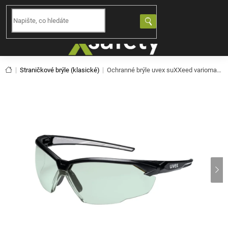
Přejít
na
NÁKUPNÍ
obsah
KOŠÍK
Domů
Straničkové brýle (klasické)
Ochranné brýle uvex suXXeed variomatic 9181880