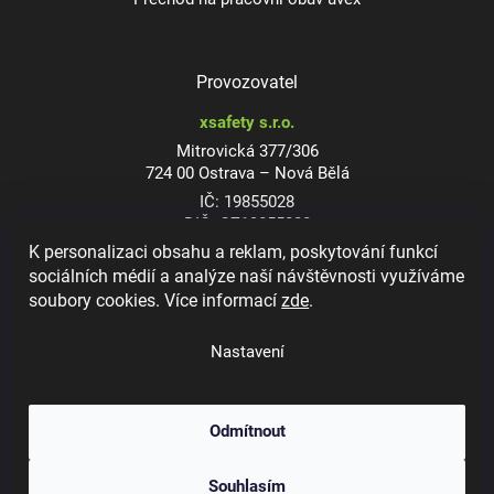
Provozovatel
xsafety s.r.o.
Mitrovická 377/306
724 00 Ostrava – Nová Bělá
IČ: 19855028
DIČ: CZ19855028
K personalizaci obsahu a reklam, poskytování funkcí
sociálních médií a analýze naší návštěvnosti využíváme
soubory cookies. Více informací
zde
.
Dioptrické ochranné brýle
Nastavení
Odmítnout
Copyright 2026
xsafety.cz
. Všechna práva vyhrazena.
Upravit nastavení
Souhlasím