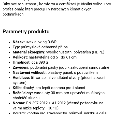
Díky své robustnosti, komfortu a certifikaci je ideální volbou pro
profesionály, kteří pracují i v náročných klimatických
podmínkách.
Parametry produktu
Název:
uvex airwing B-WR
Typ:
průmyslová ochranná přilba
Materiál skořepiny:
vysokohustotní polyetylen (HDPE)
Velikost:
nastavitelná od 51 do 61 cm
Hmotnost
: cca 390 g
Zavěšení:
podbradní pásky jsou k zakoupení samostatně
Nastavení velikosti:
plastový pásek s posuvníkem
Ventilace:
tři variabilní ventilační otvory (přední a zadní
systém)
Kšilt:
dlouhý, pro lepší ochranu proti slunci
Boční sloty:
eurosloty 30 mm pro upevnění mušlových
chráničů sluchu
Norma:
EN 397:2012 + A1:2012 (včetně požadavku na
velmi nízké teploty –30 °C)
Použití:
vhodná pro stavebnictví, průmysl, údržbu a další