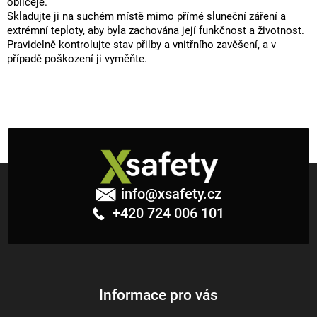
obličeje.
Skladujte ji na suchém místě mimo přímé sluneční záření a
extrémní teploty, aby byla zachována její funkčnost a životnost.
Pravidelně kontrolujte stav přilby a vnitřního zavěšení, a v
případě poškození ji vyměňte.
Z
á
info
@
xsafety.cz
p
+420 724 006 101
a
t
í
Informace pro vás