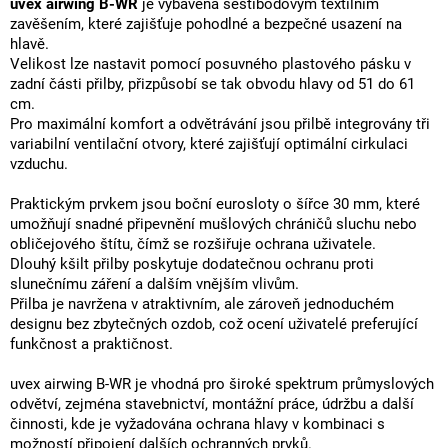
uvex airwing B-WR
je vybavena šestibodovým textilním
zavěšením, které zajišťuje pohodlné a bezpečné usazení na
hlavě.
Velikost lze nastavit pomocí posuvného plastového pásku v
zadní části přilby, přizpůsobí se tak obvodu hlavy od 51 do 61
cm.
Pro maximální komfort a odvětrávání jsou přilbě integrovány tři
variabilní ventilační otvory, které zajišťují optimální cirkulaci
vzduchu.
Praktickým prvkem jsou boční eurosloty o šířce 30 mm, které
umožňují snadné připevnění mušlových chráničů sluchu nebo
obličejového štítu, čímž se rozšiřuje ochrana uživatele.
Dlouhý kšilt přilby poskytuje dodatečnou ochranu proti
slunečnímu záření a dalším vnějším vlivům.
Přilba je navržena v atraktivním, ale zároveň jednoduchém
designu bez zbytečných ozdob, což ocení uživatelé preferující
funkčnost a praktičnost.
uvex airwing B-WR je vhodná pro široké spektrum průmyslových
odvětví, zejména stavebnictví, montážní práce, údržbu a další
činnosti, kde je vyžadována ochrana hlavy v kombinaci s
možností připojení dalších ochranných prvků.