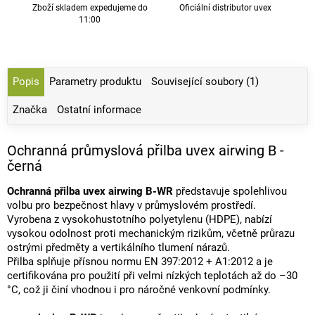
Zboží skladem expedujeme do
Oficiální distributor uvex
11:00
Popis
Parametry produktu
Související soubory (1)
Značka
Ostatní informace
Ochranná průmyslová přilba uvex airwing B -
černá
Ochranná přilba uvex airwing B-WR
představuje spolehlivou
volbu pro bezpečnost hlavy v průmyslovém prostředí.
Vyrobena z vysokohustotního polyetylenu (HDPE), nabízí
vysokou odolnost proti mechanickým rizikům, včetně průrazu
ostrými předměty a vertikálního tlumení nárazů.
Přilba splňuje přísnou normu EN 397:2012 + A1:2012 a je
certifikována pro použití při velmi nízkých teplotách až do –30
°C, což ji činí vhodnou i pro náročné venkovní podmínky.