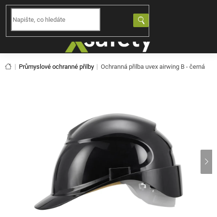
Přejít
na
NÁKUPNÍ
obsah
KOŠÍK
Domů
Průmyslové ochranné přilby
Ochranná přilba uvex airwing B - černá