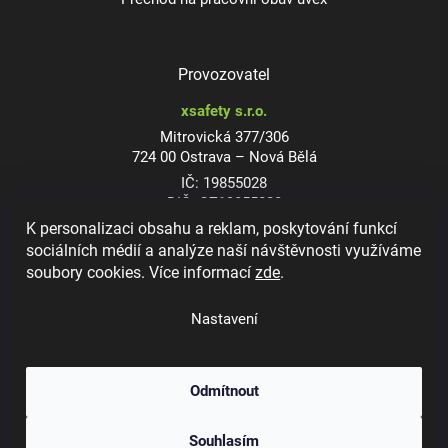
Provozovatel
xsafety s.r.o.
Mitrovická 377/306
724 00 Ostrava – Nová Bělá
IČ: 19855028
DIČ: CZ19855028
K personalizaci obsahu a reklam, poskytování funkcí
sociálních médií a analýze naší návštěvnosti využíváme
soubory cookies. Více informací
zde
.
Dioptrické ochranné brýle
Nastavení
Odmítnout
Copyright 2026
xsafety.cz
. Všechna práva vyhrazena.
Upravit nastavení
Souhlasím