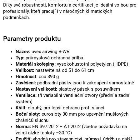
Díky své robustnosti, komfortu a certifikaci je ideální volbou pro
profesionály, kteří pracují i v náročných klimatických
podmínkách.
Parametry produktu
Název:
uvex airwing B-WR
Typ:
průmyslová ochranná přilba
Materiál skořepiny:
vysokohustotní polyetylen (HDPE)
Velikost:
nastavitelná od 51 do 61 cm
Hmotnost
: cca 390 g
Zavěšení:
podbradní pásky jsou k zakoupení samostatně
Nastavení velikosti:
plastový pásek s posuvníkem
Ventilace:
tři variabilní ventilační otvory (přední a zadní
systém)
Kšilt:
dlouhý, pro lepší ochranu proti slunci
Boční sloty:
eurosloty 30 mm pro upevnění mušlových
chráničů sluchu
Norma:
EN 397:2012 + A1:2012 (včetně požadavku na
velmi nízké teploty –30 °C)
Použití:
vhodná pro stavebnictví, průmysl, údržbu a další