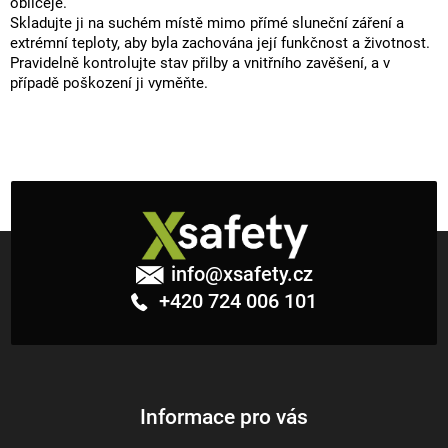
obličeje.
Skladujte ji na suchém místě mimo přímé sluneční záření a
extrémní teploty, aby byla zachována její funkčnost a životnost.
Pravidelně kontrolujte stav přilby a vnitřního zavěšení, a v
případě poškození ji vyměňte.
Z
á
info
@
xsafety.cz
p
+420 724 006 101
a
t
í
Informace pro vás