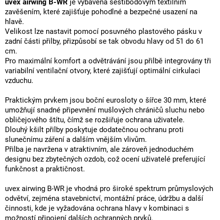
uvex airwing B-WR
je vybavena šestibodovým textilním
zavěšením, které zajišťuje pohodlné a bezpečné usazení na
hlavě.
Velikost lze nastavit pomocí posuvného plastového pásku v
zadní části přilby, přizpůsobí se tak obvodu hlavy od 51 do 61
cm.
Pro maximální komfort a odvětrávání jsou přilbě integrovány tři
variabilní ventilační otvory, které zajišťují optimální cirkulaci
vzduchu.
Praktickým prvkem jsou boční eurosloty o šířce 30 mm, které
umožňují snadné připevnění mušlových chráničů sluchu nebo
obličejového štítu, čímž se rozšiřuje ochrana uživatele.
Dlouhý kšilt přilby poskytuje dodatečnou ochranu proti
slunečnímu záření a dalším vnějším vlivům.
Přilba je navržena v atraktivním, ale zároveň jednoduchém
designu bez zbytečných ozdob, což ocení uživatelé preferující
funkčnost a praktičnost.
uvex airwing B-WR je vhodná pro široké spektrum průmyslových
odvětví, zejména stavebnictví, montážní práce, údržbu a další
činnosti, kde je vyžadována ochrana hlavy v kombinaci s
možností připojení dalších ochranných prvků.