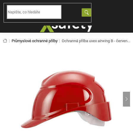
Přejít
na
NÁKUPNÍ
obsah
KOŠÍK
Domů
Průmyslové ochranné přilby
Ochranná přilba uvex airwing B - červená