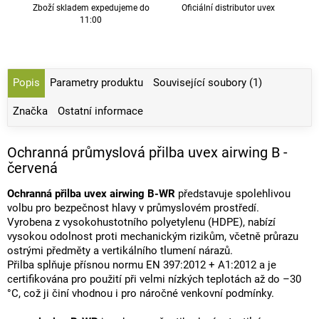
Zboží skladem expedujeme do
Oficiální distributor uvex
11:00
Popis
Parametry produktu
Související soubory (1)
Značka
Ostatní informace
Ochranná průmyslová přilba uvex airwing B -
červená
Ochranná přilba uvex airwing B-WR
představuje spolehlivou
volbu pro bezpečnost hlavy v průmyslovém prostředí.
Vyrobena z vysokohustotního polyetylenu (HDPE), nabízí
vysokou odolnost proti mechanickým rizikům, včetně průrazu
ostrými předměty a vertikálního tlumení nárazů.
Přilba splňuje přísnou normu EN 397:2012 + A1:2012 a je
certifikována pro použití při velmi nízkých teplotách až do –30
°C, což ji činí vhodnou i pro náročné venkovní podmínky.