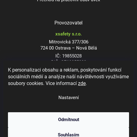
Provozovatel
xsafety s.r.o.
Mitrovická 377/306
724 00 Ostrava – Nová Bělá
IČ: 19855028
DIČ: CZ19855028
K personalizaci obsahu a reklam, poskytování funkcí
sociálních médií a analýze naší návštěvnosti využíváme
soubory cookies. Více informací
zde
.
Dioptrické ochranné brýle
Nastavení
Odmítnout
Copyright 2026
xsafety.cz
. Všechna práva vyhrazena.
Upravit nastavení
Souhlasím