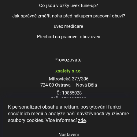
Co jsou vložky uvex tune-up?
Jak správně změřit nohu před nákupem pracovní obuvi?
uvex medicare
Přechod na pracovní obuv uvex
Provozovatel
xsafety s.r.o.
Mitrovická 377/306
724 00 Ostrava – Nová Bělá
IČ: 19855028
DIČ: CZ19855028
K personalizaci obsahu a reklam, poskytování funkcí
sociálních médií a analýze naší návštěvnosti využíváme
soubory cookies. Více informací
zde
.
Dioptrické ochranné brýle
Nastavení