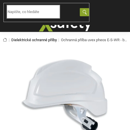
Přejít
na
NÁKUPNÍ
obsah
KOŠÍK
Domů
Dielektrické ochranné přilby
Ochranná přilba uvex pheos E-S-WR - bílá