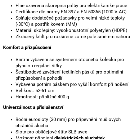
Plně uzavřená skořepina přilby pro elektrikářské práce
Certifikace dle normy EN 397 a EN 50365 (1000 V AC)
Splňuje dodatečné požadavky pro velmi nízké teploty
(-30°C) a postřik kovem (MM)
Materiál skořepiny: vysokohustotní polyetylen (HDPE)
Zkrácený kšilt pro rozšířené zorné pole směrem nahoru
Komfort a přizpůsobení
Vnitřní vybavení se systémem otočného kolečka pro
plynulou regulaci šířky
Šestibodové zavěšení textilních pásků pro optimální
přizpůsobení a pohodlí
Vybavena potním páskem pro vyšší komfort při nošení
Velikost: 52-61 cm
Hmotnost: přibližně 400 g
Univerzálnost a příslušenství
Boční eurosloty (30 mm) pro připevnění mušlových
chráničů sluchu
Sloty pro obličejové štíty SLB uvex
Možnost připojení
dielektrických sluchátek