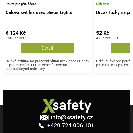
Pouze pro přihlášené
Skladem
Čelová svítilna uvex pheos Lights
Držák tužky na při
6 124 Kč
52 Kč
5 061 Kč bez DPH
43 Kč bez DPH
Detail
Čelová svítilna na pracovní přilbu uvex pheos Lights
Držák tužky pro použit
je profesionální LED osvětlení s dvěma
pheos a uvex pheos E.
samostatnými reflektory...
Z
á
info
@
xsafety.cz
p
+420 724 006 101
a