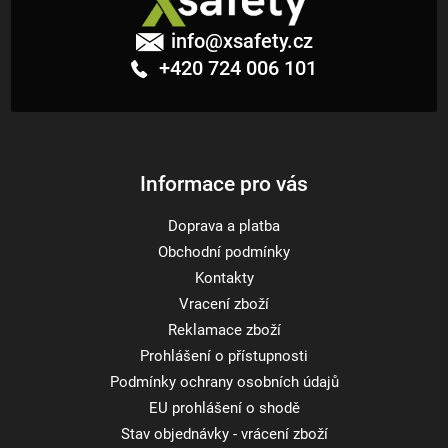
Z
á
info
@
xsafety.cz
p
+420 724 006 101
a
t
í
Informace pro vás
Doprava a platba
Obchodní podmínky
Kontakty
Vracení zboží
Reklamace zboží
Prohlášení o přístupnosti
Podmínky ochrany osobních údajů
EU prohlášení o shodě
Stav objednávky - vrácení zboží