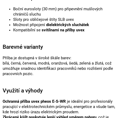
Boční eurosloty (30 mm) pro připevnění mušlových
chráničů sluchu
Sloty pro obličejové štíty SLB uvex
Možnost připojení
dielektrických sluchátek
Kompatibilní se
svítilnami na přilby uvex
Barevné varianty
Přilba je dostupná v široké škále barev:
bílá, černá, červená, modrá, oranžová, šedá, zelená a žlutá, což
umožňuje snadnou identifikaci pracovníků nebo rozlišení podle
pracovních pozic.
Využití a výhody
Ochranná přilba uvex pheos E-S-WR
je ideální pro profesionály
pracující v elektrotechnickém průmyslu, energetice a všude tam,
kde hrozí riziko úrazu elektrickým proudem.
Zkrácený kšilt poskytuje lepší výhled směrem nahoru
, což je