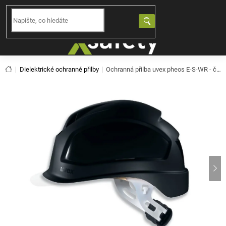
Přejít
na
NÁKUPNÍ
obsah
KOŠÍK
Domů
Dielektrické ochranné přilby
Ochranná přilba uvex pheos E-S-WR - černá