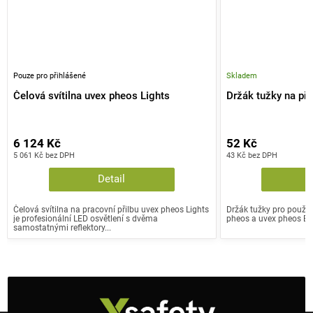
Pouze pro přihlášené
Skladem
Čelová svítilna uvex pheos Lights
Držák tužky na při
6 124 Kč
52 Kč
5 061 Kč bez DPH
43 Kč bez DPH
Detail
Čelová svítilna na pracovní přilbu uvex pheos Lights
Držák tužky pro použit
je profesionální LED osvětlení s dvěma
pheos a uvex pheos E.
samostatnými reflektory...