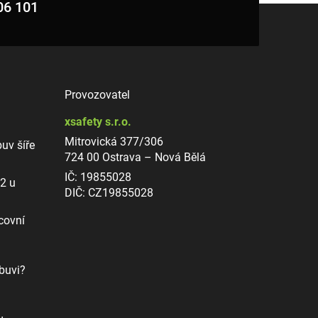
06 101
Provozovatel
xsafety s.r.o.
Mitrovická 377/306
uv šíře
724 00 Ostrava – Nová Bělá
IČ: 19855028
12 u
DIČ: CZ19855028
covní
buvi?