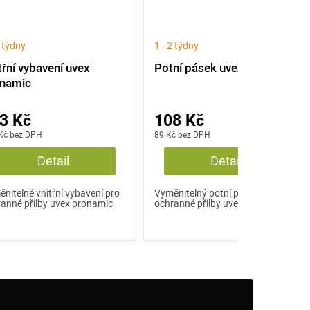
2 týdny
1 - 2 týdny
třní vybavení uvex
Potní pásek uvex pronamic
onamic
3 Kč
108 Kč
Kč bez DPH
89 Kč bez DPH
Detail
Detail
nitelné vnitřní vybavení pro
Vyměnitelný potní pásek pro
anné přilby uvex pronamic
ochranné přilby uvex pronamic