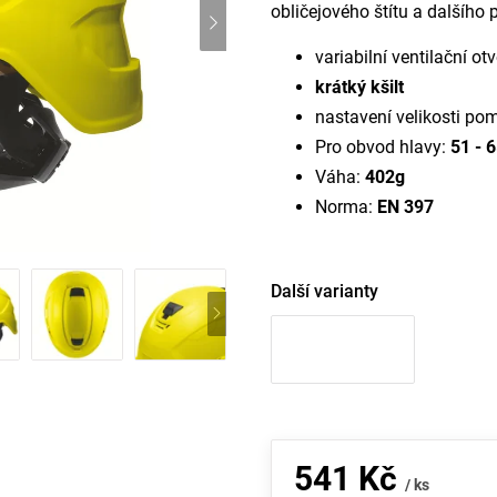
obličejového štítu a dalšího p
variabilní ventilační ot
krátký kšilt
nastavení velikosti po
Pro obvod hlavy:
51 - 
Váha:
402g
Norma:
EN 397
Další varianty
541 Kč
/ ks