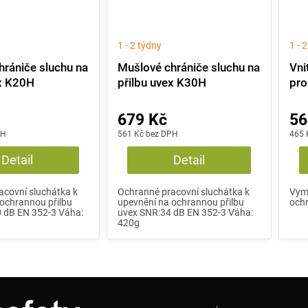
1 - 2 týdny
1 - 
hrániče sluchu na
Mušlové chrániče sluchu na
Vni
ex K20H
přilbu uvex K30H
pr
679 Kč
56
PH
561 Kč bez DPH
465 
Detail
Detail
acovní sluchátka k
Ochranné pracovní sluchátka k
Vymě
ochrannou přilbu
upevnění na ochrannou přilbu
ochr
0 dB EN 352-3 Váha:
uvex SNR:34 dB EN 352-3 Váha:
420g