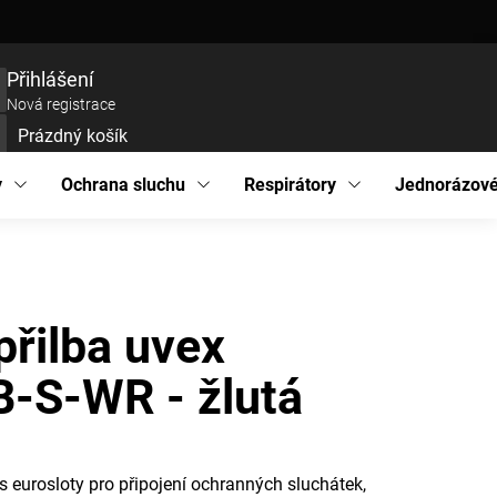
ce zboží
Prohlášení o přístupnosti
Podmínky ochrany osobních údajů
EU pro
Přihlášení
Nová registrace
Prázdný košík
UPNÍ
ÍK
y
Ochrana sluchu
Respirátory
Jednorázové
řilba uvex
B-S-WR - žlutá
 eurosloty pro připojení ochranných sluchátek,