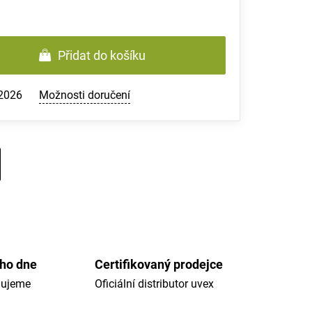
Přidat do košíku
.2026
Možnosti doručení
ého dne
Certifikovaný prodejce
dujeme
Oficiální distributor uvex