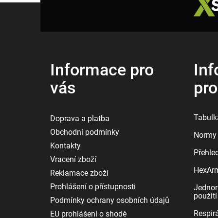
Z
á
p
a
t
í
Informace pro
Inf
vás
pr
Tabulka
Doprava a platba
Obchodní podmínky
Normy 
Kontakty
Přehle
Vracení zboží
HexArmo
Reklamace zboží
Prohlášení o přístupnosti
Jednor
použití
Podmínky ochrany osobních údajů
Respirá
EU prohlášení o shodě