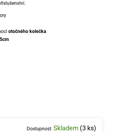
říslušenství.
vory
mocí
otočného kolečka
65cm
Skladem
(3 ks)