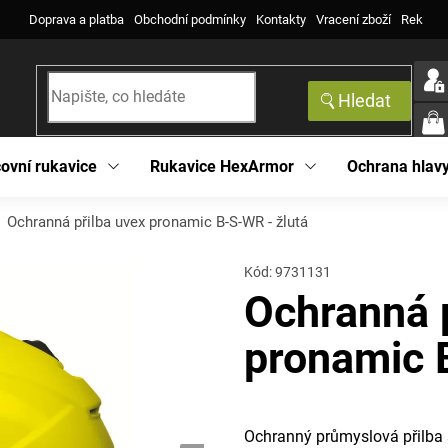
Doprava a platba
Obchodní podmínky
Kontakty
Vracení zboží
Reklama
Hledat
NÁK
KOŠ
ovní rukavice
Rukavice HexArmor
Ochrana hlav
Ochranná přilba uvex pronamic B-S-WR - žlutá
Kód:
9731131
Ochranná p
pronamic 
Ochranný průmyslová přilba s