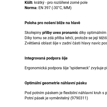
Kšilt:
krátký - pro rozšířené zorné pole
Norma:
EN 397 (-30°C, MM)
Poloha pro nošení blíže na hlavě
Skořepiny
přilby uvex pronamic
díky optimálním t
Díky tomu se zdá přilba lehčí, protože se její těži
Zvětšená oblast šíje v zadní části hlavy navíc po
Integrovaná podpora šíje
Ergonomická podpora šíje "spiderneck" zvyšuje pl
Optimální geometrie náhlavní pásku
Pod potním páskem je flexibilní náhlavní kruh s p
Potní pásek je vyměnitelný (9790311)