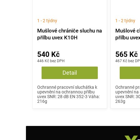
1 - 2 týdny
1 - 2 týdny
Mušlové chrániče sluchu na
Mušlové c
přilbu uvex K10H
přilbu uv
540 Kč
565 Kč
446 Kč bez DPH
467 Kč bez D
Detail
Ochranné pracovní sluchátka k
Ochranné pr
upevnění na ochrannou přilbu
upevnění na 
uvex SNR: 28 dB EN 352-3 Váha:
uvex SNR: 3
216g
263g