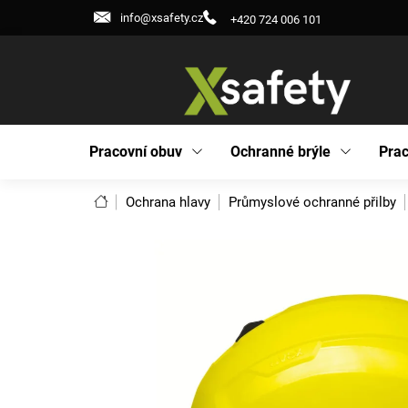
Přejít
info@xsafety.cz
+420 724 006 101
na
obsah
Pracovní obuv
Ochranné brýle
Prac
Domů
Ochrana hlavy
Průmyslové ochranné přilby