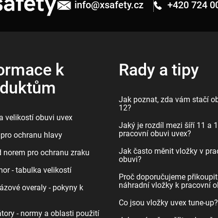
info
@
xsafety.cz
+420 724 0
ormace k
Rady a tipy
oduktům
Jak poznat, zda vám stačí ob
12?
 velikostí obuvi uvex
Jaký je rozdíl mezi šíří 11 a 
pracovní obuvi uvex?
pro ochranu hlavy
Jak často měnit vložky v pra
d norem pro ochranu zraku
obuvi?
r - tabulka velikostí
Proč doporučujeme přikoupit
náhradní vložky k pracovní o
ázové overaly - pokyny k
Co jsou vložky uvex tune-up?
tory - normy a oblasti použití