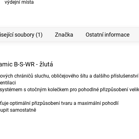
výdejní místa
sející soubory (1)
Značka
Ostatní informace
amic B-S-WR - žlutá
vých chráničů sluchu, obličejového šítu a dalšího příslušenství
entilaci
 systémem s otočným kolečkem pro pohodlné přizpůsobení velik
šťuje optimální přizpůsobení tvaru a maximální pohodlí
oupit samostatně