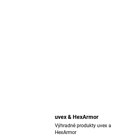
uvex & HexArmor
Výhradně produkty uvex a
HexArmor