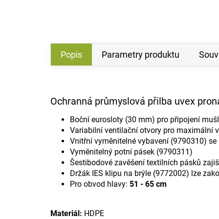
Popis
Parametry produktu
Souvi
Ochranná průmyslová přilba uvex pron
Boční eurosloty (30 mm) pro připojení mušlo
Variabilní ventilační otvory pro maximální v
Vnitřní vyměnitelné vybavení (9790310) se
Vyměnitelný potní pásek (9790311)
Šestibodové zavěšení textilních pásků zaji
Držák IES klipu na brýle (9772002) lze zak
Pro obvod hlavy:
51 - 65 cm
Materiál:
HDPE