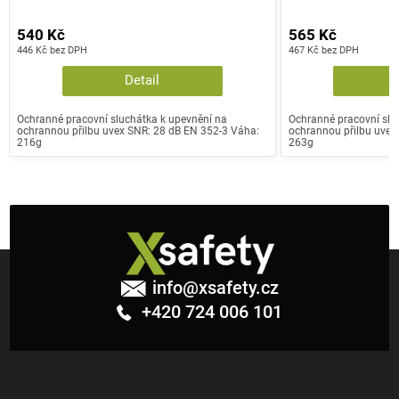
540 Kč
565 Kč
446 Kč bez DPH
467 Kč bez DPH
Detail
Ochranné pracovní sluchátka k upevnění na
Ochranné pracovní slu
ochrannou přilbu uvex SNR: 28 dB EN 352-3 Váha:
ochrannou přilbu uvex
216g
263g
Z
á
info
@
xsafety.cz
p
+420 724 006 101
a
t
í