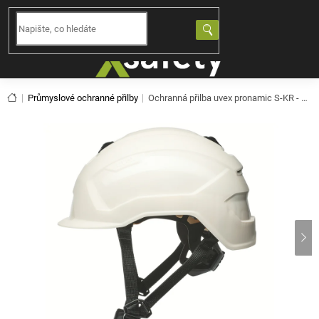
Přejít
na
NÁKUPNÍ
obsah
KOŠÍK
Domů
Průmyslové ochranné přilby
Ochranná přilba uvex pronamic S-KR - bílá