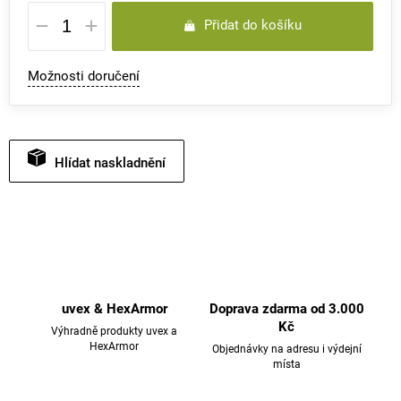
Měrná
Přidat do košíku
cena:
Možnosti doručení
Hlídat
uvex & HexArmor
Doprava zdarma od 3.000
Kč
Výhradně produkty uvex a
HexArmor
Objednávky na adresu i výdejní
místa