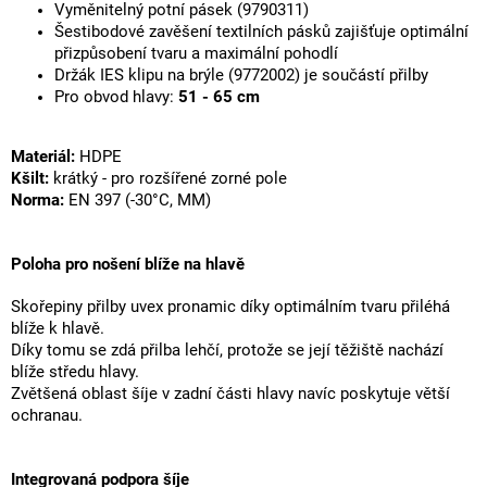
Vyměnitelný potní pásek (9790311)
Šestibodové zavěšení textilních pásků zajišťuje optimální
přizpůsobení tvaru a maximální pohodlí
Držák IES klipu na brýle (9772002) je součástí přilby
Pro obvod hlavy:
51 - 65 cm
Materiál:
HDPE
Kšilt:
krátký - pro rozšířené zorné pole
Norma:
EN 397 (-30°C, MM)
Poloha pro nošení blíže na hlavě
Skořepiny přilby uvex pronamic díky optimálním tvaru přiléhá
blíže k hlavě.
Díky tomu se zdá přilba lehčí, protože se její těžiště nachází
blíže středu hlavy.
Zvětšená oblast šíje v zadní části hlavy navíc poskytuje větší
ochranau.
Integrovaná podpora šíje