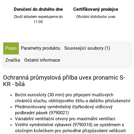
Doručení do druhého dne
Certifikovaný prodejce
Zboží skladem expedujeme do
Oficiální distributor uvex
11:00
Popis
Parametry produktu
Související soubory (1)
Značka
Ostatní informace
Ochranná průmyslová přilba uvex pronamic S-
KR - bílá
Boční eurosloty (30 mm) pro připojení mušlových
chráničů sluchu, obličejového štítu a dalšího příslušenství
Předmontovaný vyměnitelný čtyřbodový vidlicový
podbradní pásek (9790021)
Variabilní ventilační otvory pro maximální ventilaci
Vnitřní vyměnitelné vybavení (9790310) se systémem s
otočným kolečkem pro pohodlné přizpůsobení velikosti