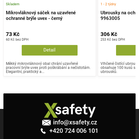
Skladem
1 - 2 týdny
Mikrovláknový sáček na uzavřené
Ubrousky na ochra
ochranné brýle uvex - černý
9963005
73 Kč
306 Kč
60 Kč bez DPH
253 Kč bez DPH
Detail
Měkký mikrovláknový obal chrání uzavřené
Vlhčené čistící ubrousk
pracovní brýle uvex proti poškrábání a nečistotám.
obsahuje 100 kusů sa
Elegantní, praktický a...
ubrousků.
Z
á
info
@
xsafety.cz
p
+420 724 006 101
a