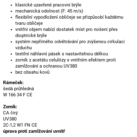
klasické uzavřené pracovní brýle
mechanická odolnost (F: 45 m/s)
flexibilní vypodložení obličeje se přizpůsobí každému
tvaru obličeje
vnitřní objem nabízí dostatek míst pro nošení přes
dioptrické brýle
systém nepřímého odvětrávání pro zvýšenou cirkulaci
vzduchu
textilní náhlavní pásek s nastavitelnou délkou
zorník z acetátu celulózy s vnitřním efektem proti
zamlžování a ochranou UV380
bez obsahu kovů
Rámeček:
šedá průhledná
W 166 34 F CE
Zorník:
CA čirý
UV380
2C-1,2 W1 FN CE
úprava proti zamlžování uvnitř