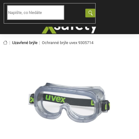
Přejít
na
NÁKUPNÍ
obsah
KOŠÍK
Domů
Uzavřené brýle
Ochranné brýle uvex 9305714