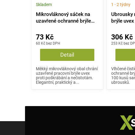
Skladem
1 - 2 týdny
Mikrovláknový sáček na
Ubrousky 
uzavřené ochranné brýle
brýle uve
uvex - černý
73 Kč
306 Kč
60 Kč bez DPH
253 Kč bez D
Detail
Měkký mikrovláknový obal chrání
Vlhčené čist
uzavřené pracovní brýle uvex
ochranné brý
proti poškrábání a nečistotám.
100 kusů sa
Elegantní, praktický a...
ubrousků.
Z
á