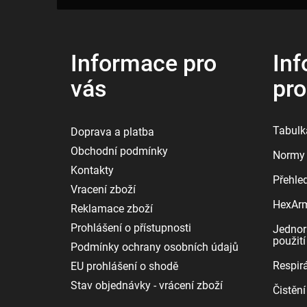
p
a
t
í
Informace pro
Inf
vás
pr
Tabulka
Doprava a platba
Obchodní podmínky
Normy 
Kontakty
Přehle
Vracení zboží
HexArmo
Reklamace zboží
Prohlášení o přístupnosti
Jednor
použití
Podmínky ochrany osobních údajů
Respirá
EU prohlášení o shodě
Stav objednávky - vrácení zboží
Čistění