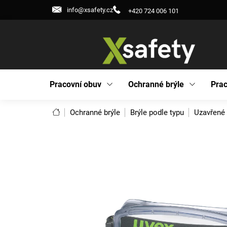
Přejít
info@xsafety.cz
+420 724 006 101
na
obsah
Pracovní obuv
Ochranné brýle
Prac
Domů
Ochranné brýle
Brýle podle typu
Uzavřené 