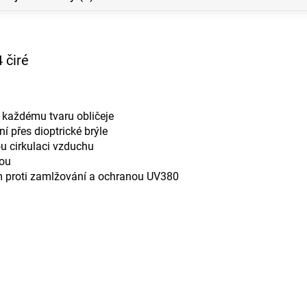
 čiré
í každému tvaru obličeje
í přes dioptrické brýle
u cirkulaci vzduchu
kou
em proti zamlžování a ochranou UV380