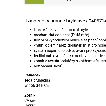
Uzavřené ochranné brýle uvex 9405714
klasické uzavřené pracovní brýle
mechanická odolnost (F: 45 m/s)
flexibilní vypodložení obličeje se přizpůsob
vnitřní objem nabízí dostatek míst pro nošen
systém nepřímého odvětrávání pro zvýšeno
textilní náhlavní pásek s nastavitelnou dél
zorník z acetátu celulózy s vnitřním efekt
bez obsahu kovů
Rámeček:
šedá průhledná
W 166 34 F CE
Zorník:
CA čirý
UV380