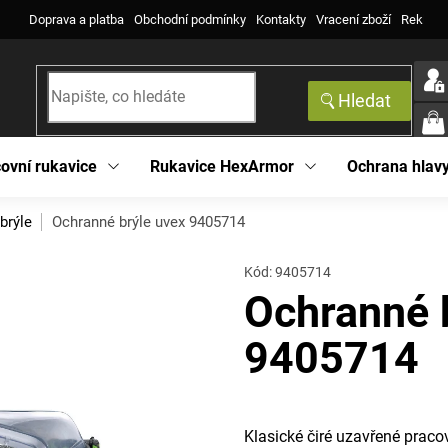
Doprava a platba
Obchodní podmínky
Kontakty
Vracení zboží
Reklama
Hledat
NÁK
KOŠ
ovní rukavice
Rukavice HexArmor
Ochrana hlav
brýle
Ochranné brýle uvex 9405714
Kód:
9405714
Ochranné 
9405714
Klasické čiré uzavřené praco