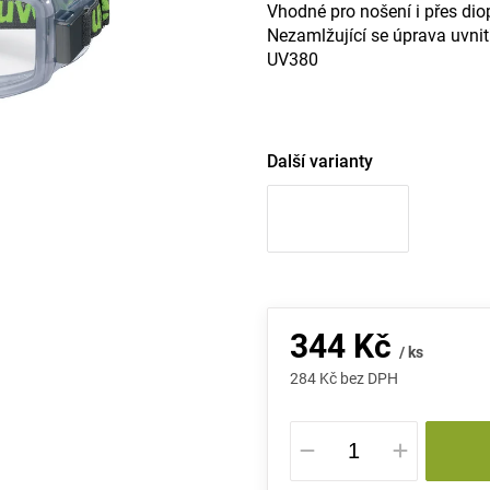
Vhodné pro nošení i přes diop
Nezamlžující se úprava uvnitř
UV380
Další varianty
344 Kč
/ ks
284 Kč bez DPH
Měrná
cena: