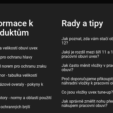
ormace k
Rady a tipy
oduktům
Jak poznat, zda vám stačí ob
12?
 velikostí obuvi uvex
Jaký je rozdíl mezi šíří 11 a 
pracovní obuvi uvex?
pro ochranu hlavy
Jak často měnit vložky v pra
d norem pro ochranu zraku
obuvi?
r - tabulka velikostí
Proč doporučujeme přikoupit
náhradní vložky k pracovní o
ázové overaly - pokyny k
Co jsou vložky uvex tune-up?
tory - normy a oblasti použití
Jak správně změřit nohu pře
nákupem pracovní obuvi?
 ochranných brýlí