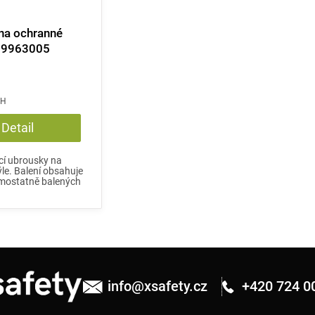
na ochranné
x 9963005
PH
Detail
ící ubrousky na
le. Balení obsahuje
mostatně balených
info
@
xsafety.cz
+420 724 0