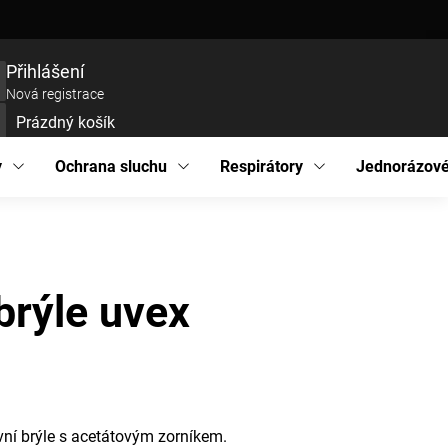
ce zboží
Prohlášení o přístupnosti
Podmínky ochrany osobních údajů
EU pro
Přihlášení
Nová registrace
Prázdný košík
UPNÍ
ÍK
y
Ochrana sluchu
Respirátory
Jednorázové
brýle uvex
vní brýle s acetátovým zorníkem.