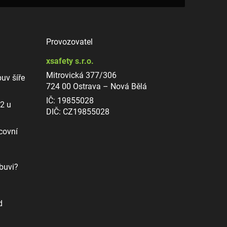
Provozovatel
xsafety s.r.o.
Mitrovická 377/306
uv šíře
724 00 Ostrava – Nová Bělá
IČ: 19855028
12 u
DIČ: CZ19855028
covní
buvi?
d