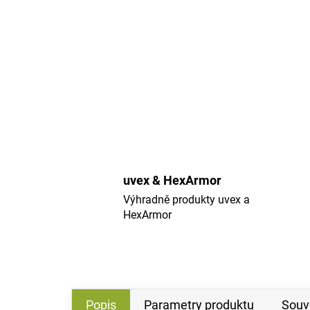
uvex & HexArmor
Výhradně produkty uvex a
HexArmor
Popis
Parametry produktu
Souvi