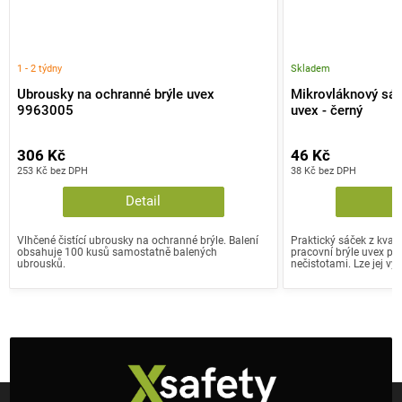
1 - 2 týdny
Skladem
Ubrousky na ochranné brýle uvex
Mikrovláknový sáč
9963005
uvex - černý
306 Kč
46 Kč
253 Kč bez DPH
38 Kč bez DPH
Detail
Vlhčené čistící ubrousky na ochranné brýle. Balení
Praktický sáček z kval
obsahuje 100 kusů samostatně balených
pracovní brýle uvex p
ubrousků.
nečistotami. Lze jej využí
Z