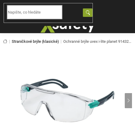
Přejít
na
NÁKUPNÍ
obsah
KOŠÍK
Domů
Straničkové brýle (klasické)
Ochranné brýle uvex i-lite planet 9143295