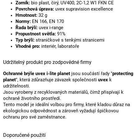
Zorník:
bio plast, čirý, UV400, 2C-1,2 W1 FKN CE
Povrchová úprava:
uvex supravision excellence
Hmotnost:
32 g
Normy:
EN 166, EN 170
Řada brýlí:
uvex i-range
Propustnost světla:
91%
Typ brýlí:
straničkové s tenkými stranicemi
Vhodné pro:
interiér, laboratoře
Udržitelný produkt pro zodpovědné firmy
Ochranné brýle uvex i-lite planet
jsou součástí řady "
protecting
planet
", která zdůrazňuje závazek společnosti
uvex
k
udržitelnosti.
Jsou vyrobeny z recyklovaných materiálů, čímž přispívají k
ochraně životního prostředí.
Tento model je ideální volbou pro firmy, které kladou důraz na
ekologickou odpovědnost a zároveň vyžadují špičkovou
ochranu pro své zaměstnance.
Doporučené použití