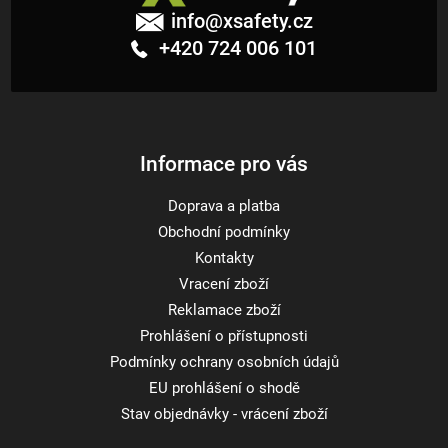
á
info
@
xsafety.cz
p
+420 724 006 101
a
t
í
Informace pro vás
Doprava a platba
Obchodní podmínky
Kontakty
Vracení zboží
Reklamace zboží
Prohlášení o přístupnosti
Podmínky ochrany osobních údajů
EU prohlášení o shodě
Stav objednávky - vrácení zboží