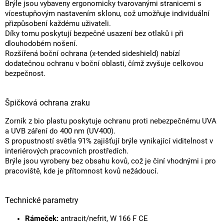
Brýle jsou vybaveny ergonomicky tvarovanými stranicemi s
vícestupňovým nastavením sklonu, což umožňuje individuální
přizpůsobení každému uživateli.
Díky tomu poskytují bezpečné usazení bez otlaků i při
dlouhodobém nošení.
Rozšířená boční ochrana (x-tended sideshield) nabízí
dodatečnou ochranu v boční oblasti, čímž zvyšuje celkovou
bezpečnost.
Špičková ochrana zraku
Zorník z bio plastu poskytuje ochranu proti nebezpečnému UVA
a UVB záření do 400 nm (UV400).
S propustností světla 91% zajišťují brýle vynikající viditelnost v
interiérových pracovních prostředích.
Brýle jsou vyrobeny bez obsahu kovů, což je činí vhodnými i pro
pracoviště, kde je přítomnost kovů nežádoucí.
Technické parametry
Rámeček:
antracit/nefrit, W 166 F CE