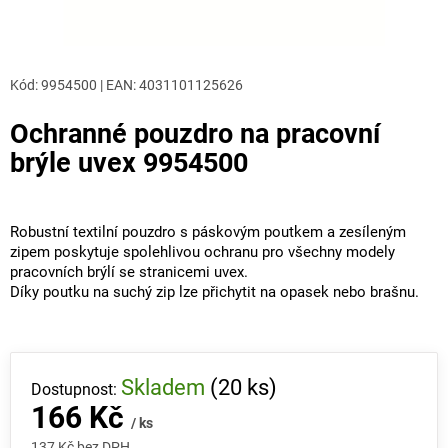
Kód:
9954500
|
EAN
:
4031101125626
Ochranné pouzdro na pracovní
brýle uvex 9954500
Robustní textilní pouzdro s páskovým poutkem a zesíleným
zipem poskytuje spolehlivou ochranu pro všechny modely
pracovních brýlí se stranicemi uvex.
Díky poutku na suchý zip lze přichytit na opasek nebo brašnu.
Skladem
(20 ks)
166 Kč
/ ks
137 Kč bez DPH