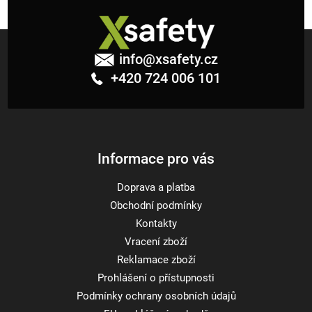
Z
á
info
@
xsafety.cz
p
+420 724 006 101
a
t
í
Informace pro vás
Doprava a platba
Obchodní podmínky
Kontakty
Vracení zboží
Reklamace zboží
Prohlášení o přístupnosti
Podmínky ochrany osobních údajů