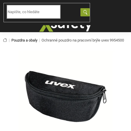
Přejít
na
NÁKUPNÍ
obsah
KOŠÍK
Domů
Pouzdra a obaly
Ochranné pouzdro na pracovní brýle uvex 9954500