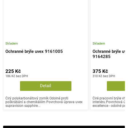
Skladem
Skladem
Ochranné brýle uvex 9161005
Ochranné brýle uv
9164285
225 Kč
375 Kč
186 Kč bez DPH
310 Kč bez DPH
Detail
Čirý polykarbonátový zorník Odolné proti
Čiré pracovní brýle vho
poškrábání a chemikáliím Povrchová úprava uvex
interiéru.Povrchová úp
supravision sapphire...
excellence - odolné proti