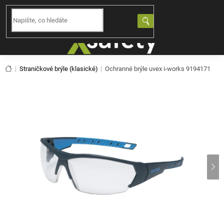
Přejít
na
NÁKUPNÍ
obsah
KOŠÍK
Domů
Straničkové brýle (klasické)
Ochranné brýle uvex i-works 9194171