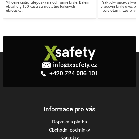
Vlhčené čistící ubrousky na ochranné brýle. Balení
Praktický sáček z kval
obsahuje 100 kusů samostatně balených
pracovní brýle uvex p
ubrousků.
nečistotami. Lze jej využí
Z
á
info
@
xsafety.cz
p
+420 724 006 101
a
t
í
Informace pro vás
Doprava a platba
Obchodní podmínky
Kontakty