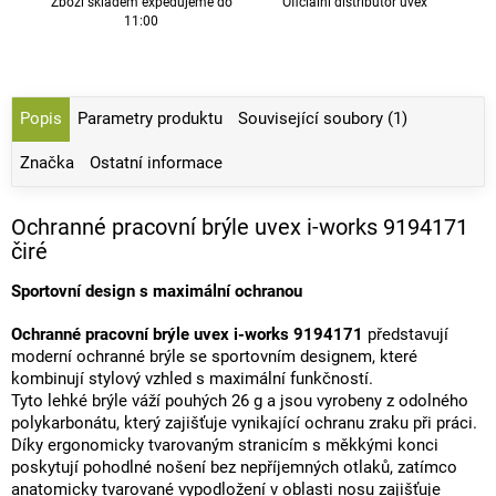
Zboží skladem expedujeme do
Oficiální distributor uvex
11:00
Popis
Parametry produktu
Související soubory (1)
Značka
Ostatní informace
Ochranné pracovní brýle uvex i-works 9194171
čiré
Sportovní design s maximální ochranou
Ochranné pracovní brýle uvex i-works 9194171
představují
moderní ochranné brýle se sportovním designem, které
kombinují stylový vzhled s maximální funkčností.
Tyto lehké brýle váží pouhých 26 g a jsou vyrobeny z odolného
polykarbonátu, který zajišťuje vynikající ochranu zraku při práci.
Díky ergonomicky tvarovaným stranicím s měkkými konci
poskytují pohodlné nošení bez nepříjemných otlaků, zatímco
anatomicky tvarované vypodložení v oblasti nosu zajišťuje