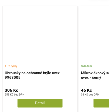
1 - 2 týdny
Skladem
Ubrousky na ochranné brýle uvex
Mikrovláknový sáč
9963005
uvex - černý
306 Kč
46 Kč
253 Kč bez DPH
38 Kč bez DPH
Detail