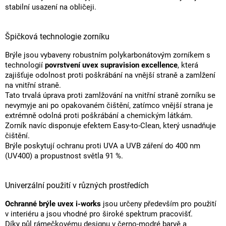
stabilní usazení na obličeji.
Špičková technologie zorníku
Brýle jsou vybaveny robustním polykarbonátovým zorníkem s
technologií
povrstvení uvex supravision excellence
, která
zajišťuje odolnost proti poškrábání na vnější straně a zamlžení
na vnitřní straně.
Tato trvalá úprava proti zamlžování na vnitřní straně zorníku se
nevymyje ani po opakovaném čištění, zatímco vnější strana je
extrémně odolná proti poškrábání a chemickým látkám.
Zorník navíc disponuje efektem Easy-to-Clean, který usnadňuje
čištění.
Brýle poskytují ochranu proti UVA a UVB záření do 400 nm
(UV400) a propustnost světla 91 %.
Univerzální použití v různých prostředích
Ochranné brýle uvex i-works
jsou určeny především pro použití
v interiéru a jsou vhodné pro široké spektrum pracovišť.
Díky půl rámečkovému designu v černo-modré barvě a