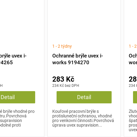
1 - 2 týdny
1 - 
rýle uvex i-
Ochranné brýle uvex i-
Och
94265
works 9194270
wo
283 Kč
28
PH
234 Kč bez DPH
234 
Detail
Detail
é brýle vhodné pro
Kouřové pracovní brýle s
Žlut
riéru.Povrchová
protisluneční ochranou, vhodné
vhod
supravision
pro venkovní činnosti.Povrchová
špat
odolné proti
úprava uvex supravision...
pro
uvex