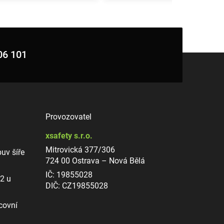
06 101
Provozovatel
xsafety s.r.o.
Mitrovická 377/306
uv šíře
724 00 Ostrava – Nová Bělá
IČ: 19855028
12 u
DIČ: CZ19855028
covní