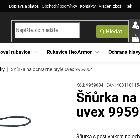
Doprava a platba
Obchodní podmínky
Kontakty
Vracení zboží
Reklama
Hledat
NÁK
KOŠ
ovní rukavice
Rukavice HexArmor
Ochrana hlav
rky
Šňůrka na ochranné brýle uvex 9959004
Kód:
9959004
|
EAN
:
403110115
Šňůrka na
uvex 995
Šňůrka s posuvníkem na ochr