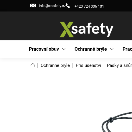
Přejít
info@xsafety.cz
+420 724 006 101
na
obsah
Pracovní obuv
Ochranné brýle
Prac
Domů
Ochranné brýle
Příslušenství
Pásky a šňů