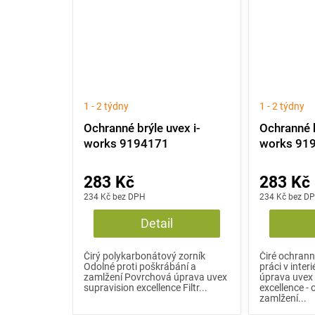
1 - 2 týdny
1 - 2 týdny
Ochranné brýle uvex i-
Ochranné b
works 9194171
works 91
283 Kč
283 Kč
234 Kč bez DPH
234 Kč bez D
Detail
Čirý polykarbonátový zorník
Čiré ochrann
Odolné proti poškrábání a
práci v inte
zamlžení Povrchová úprava uvex
úprava uvex 
supravision excellence Filtr...
excellence - 
zamlžení...