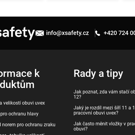
info
@
xsafety.cz
+420 724 0
ormace k
Rady a tipy
oduktům
Jak poznat, zda vám stačí ob
12?
 velikostí obuvi uvex
Jaký je rozdíl mezi šíří 11 a 
pracovní obuvi uvex?
pro ochranu hlavy
Jak často měnit vložky v pra
d norem pro ochranu zraku
obuvi?