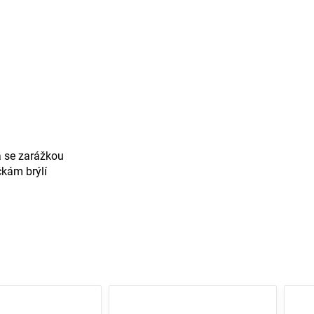
a se zarážkou
čkám brýlí