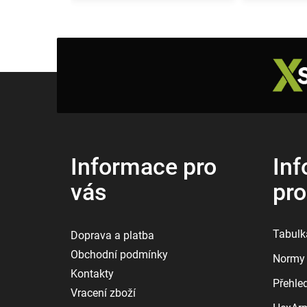
Z
á
p
a
t
í
Informace pro
Inf
vás
pr
Tabulka
Doprava a platba
Obchodní podmínky
Normy 
Kontakty
Přehle
Vracení zboží