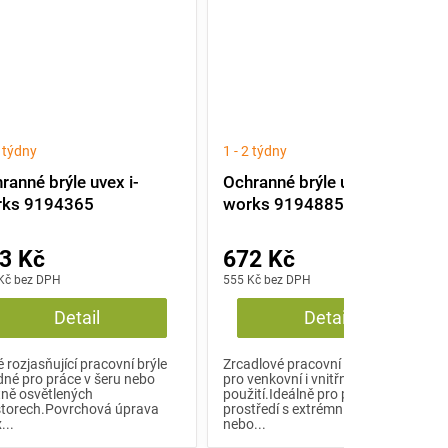
2 týdny
1 - 2 týdny
ranné brýle uvex i-
Ochranné brýle uvex i-
rks 9194365
works 9194885
3 Kč
672 Kč
Kč bez DPH
555 Kč bez DPH
Detail
Detail
é rozjasňující pracovní brýle
Zrcadlové pracovní brýle vhodné
né pro práce v šeru nebo
pro venkovní i vnitřní
ně osvětlených
použití.Ideálně pro pracovní
storech.Povrchová úprava
prostředí s extrémním umělým
...
nebo...