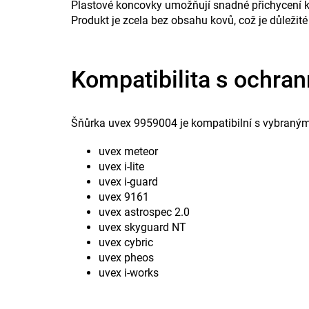
Plastové koncovky umožňují snadné přichycení ke
Produkt je zcela bez obsahu kovů, což je důležit
Kompatibilita s ochra
Šňůrka uvex 9959004 je kompatibilní s vybranými
uvex meteor
uvex i-lite
uvex i-guard
uvex 9161
uvex astrospec 2.0
uvex skyguard NT
uvex cybric
uvex pheos
uvex i-works