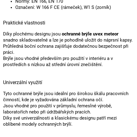
Normy: EN 166, EN 170
Označení: W 166 F CE (rámeček), W1 S (zorník)
Praktické vlastnosti
Díky plochému designu jsou
ochranné brýle uvex meteor
snadno skladovatelné a lze je pohodlně uložit do náprsní kapsy.
Průhledná boční ochrana zajišťuje dodatečnou bezpečnost při
práci.
Brýle jsou vhodné především pro použití v interiéru a v
prostředích s nízkou až střední úrovní znečištění.
Univerzální využití
Tyto ochranné brýle jsou ideální pro širokou škálu pracovních
činností, kde je vyžadována základní ochrana očí.
Jsou vhodné pro použití v průmyslu, řemeslné výrobě,
laboratořích nebo při údržbářských pracích.
Díky své univerzálnosti a klasickému designu patří mezi
oblíbené modely ochranných brýlí.