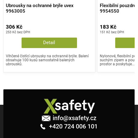
Ubrousky na ochranné brýle uvex
Flexibilní pouzdro
9963005
9954550
306 Kč
183 Kč
253 Kč bez DPH
151 Kč bez DPH
Detail
Vlhčené čistící ubrousky na ochranné brýle. Balení
Nylonové, flexibilní p
obsahuje 100 kusů samostatně balených
suchým zipem a poutke
ubrousků.
prostor a poskytuje...
Z
á
info
@
xsafety.cz
p
+420 724 006 101
a
t