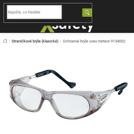
Přejít
na
NÁKUPNÍ
obsah
KOŠÍK
Domů
Straničkové brýle (klasické)
Ochranné brýle uvex meteor 9134002