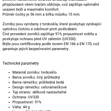
přizpůsobení všem tvarům obličeje, což zajišťuje optimální
usazení brýlí a maximální komfort.
Průměr čočky je 56 mm a šířka můstku 15 mm.
Zorníky jsou vyrobeny z tvrdoskla, které poskytuje vynikající
optickou čistotu a odolnost proti poškrábání.
Čiré provedení zorníků zajišťuje 91% propustnost světla a
poskytuje ochranu před UV zářením (UV330).
Brýle jsou certifikovány podle norem EN 166 a EN 170, což
garantuje jejich bezpečnostní parametry.
Technické parametry
Materiál zorníku: tvrdosklo
Barva zorníku: čirý, průhledný
Barva rámečku: průhledná šedá
Design rámečku: celorámečkové
Typ stranic: délkově nastavitelné
Ochrana: UV330
Propustnost: 91%
Váha: 44 g