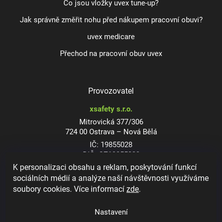
Co jsou vložky uvex tune-up?
Jak správně změřit nohu před nákupem pracovní obuvi?
uvex medicare
Přechod na pracovní obuv uvex
Provozovatel
xsafety s.r.o.
Mitrovická 377/306
724 00 Ostrava – Nová Bělá
IČ: 19855028
DIČ: CZ19855028
K personalizaci obsahu a reklam, poskytování funkcí
sociálních médií a analýze naší návštěvnosti využíváme
soubory cookies. Více informací
zde
.
Dioptrické ochranné brýle
Nastavení