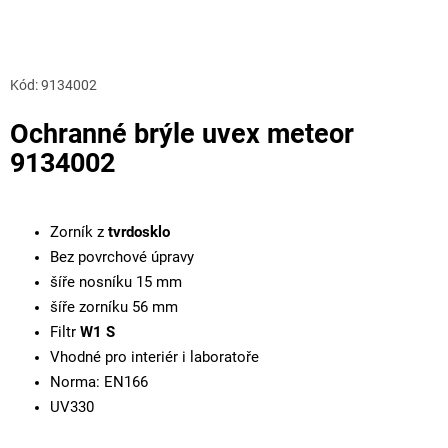
Kód:
9134002
Ochranné brýle uvex meteor
9134002
Zorník z
tvrdosklo
Bez povrchové úpravy
šíře nosníku 15 mm
šíře zorníku 56 mm
Filtr
W1 S
Vhodné pro interiér i laboratoře
Norma: EN166
UV330