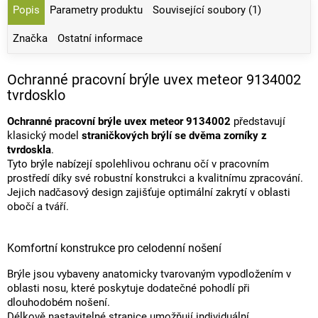
Popis
Parametry produktu
Související soubory (1)
Značka
Ostatní informace
Ochranné pracovní brýle uvex meteor 9134002
tvrdosklo
Ochranné pracovní brýle uvex meteor 9134002
představují
klasický model
straničkových brýlí se dvěma zorníky z
tvrdoskla
.
Tyto brýle nabízejí spolehlivou ochranu očí v pracovním
prostředí díky své robustní konstrukci a kvalitnímu zpracování.
Jejich nadčasový design zajišťuje optimální zakrytí v oblasti
obočí a tváří.
Komfortní konstrukce pro celodenní nošení
Brýle jsou vybaveny anatomicky tvarovaným vypodložením v
oblasti nosu, které poskytuje dodatečné pohodlí při
dlouhodobém nošení.
Délkově nastavitelné stranice umožňují individuální