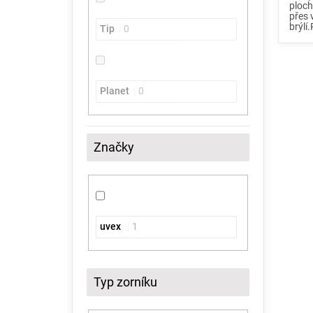
ploch
přes 
brýlí
Tip
0
Planet
0
Značky
uvex
1
Typ zorníku