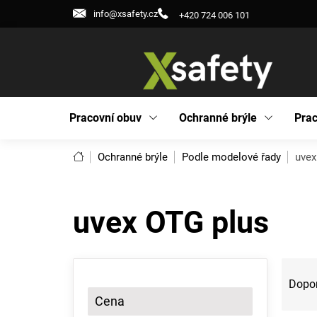
Přejít
info@xsafety.cz
+420 724 006 101
na
obsah
Pracovní obuv
Ochranné brýle
Prac
Domů
Ochranné brýle
Podle modelové řady
uvex
uvex OTG plus
P
Ř
o
a
Dopo
s
z
Cena
t
e