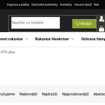
Doprava a platba
Obchodní podmínky
Kontakty
Vracení zboží
Reklama
Hledat
NÁK
KOŠ
ovní rukavice
Rukavice HexArmor
Ochrana hlav
 OTG plus
ručujeme
Nejlevnější
Nejdražší
Nejprodávanější
Abece