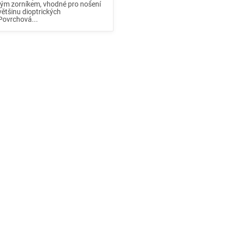
ým zorníkem, vhodné pro nošení
většinu dioptrických
.Povrchová...
O
v
l
á
d
a
c
í
p
r