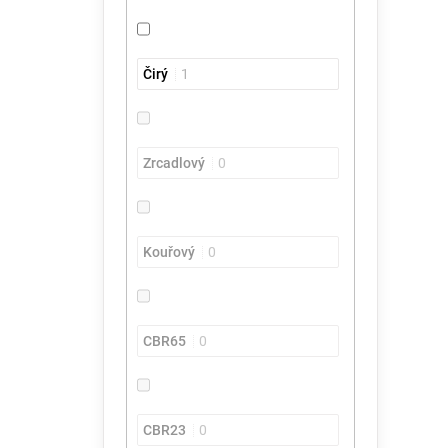
Čirý
1
Zrcadlový
0
Kouřový
0
CBR65
0
CBR23
0