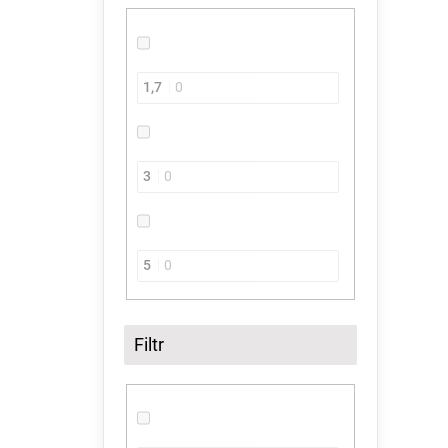
1,7
0
3
0
5
0
Filtr