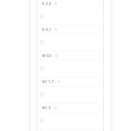
5-2,5
0
5-3,1
0
W G3
0
4C-1,7
0
4C-3
0