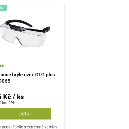
nka
dem
anné brýle uvex OTG plus
9065
 Kč / ks
č bez DPH
Detail
pracovní brýle s extrémně velkým