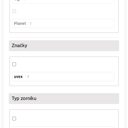
Planet
0
Značky
uvex
4
Typ zorníku