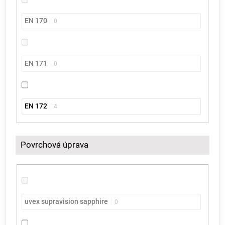
EN 170
0
EN 171
0
EN 172
4
Povrchová úprava
uvex supravision sapphire
0