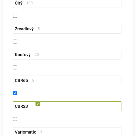
Čirý
109
Zrcadlový
5
Kouřový
20
CBR65
5
CBR23
Variomatic
3