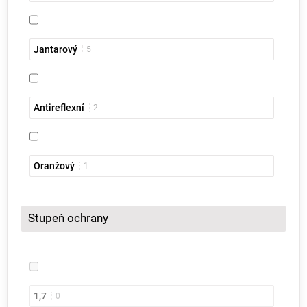
Jantarový
5
Antireflexní
2
Oranžový
1
Stupeň ochrany
1,7
0