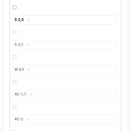
5-2,5
3
5-3,1
0
W G3
0
4C-1,7
0
4C-3
0