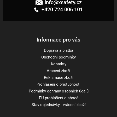
u
info
@
xsafety.cz
p
+420 724 006 101
a
t
í
Informace pro vás
Doprava a platba
Obchodní podmínky
Kontakty
Vracení zboží
Reklamace zboží
Prohlášení o přístupnosti
Podmínky ochrany osobních údajů
EU prohlášení o shodě
Stav objednávky - vrácení zboží