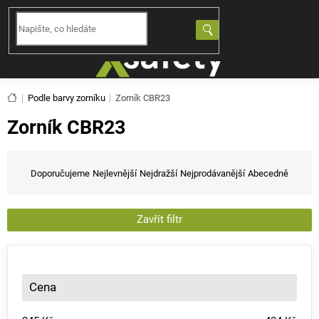
Přejít
na
NÁKUPNÍ
obsah
KOŠÍK
Domů
Podle barvy zorníku
Zorník CBR23
Zorník CBR23
Ř
a
Doporučujeme
Nejlevnější
Nejdražší
Nejprodávanější
Abecedně
z
e
n
Zavřít filtr
í
p
r
o
Cena
d
u