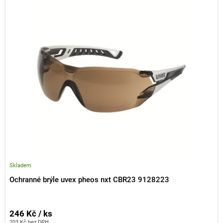
V
ý
p
i
s
p
r
o
d
u
k
t
ů
Skladem
Ochranné brýle uvex pheos nxt CBR23 9128223
246 Kč / ks
203 Kč bez DPH