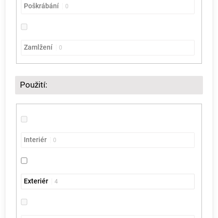
Poškrábání
0
Zamlžení
0
Použití:
Interiér
0
Exteriér
4