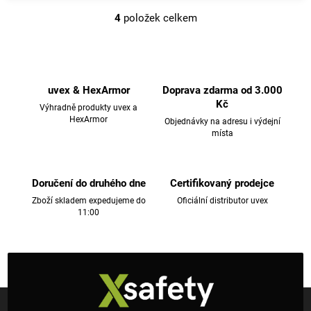
4
položek celkem
O
v
l
á
d
uvex & HexArmor
Doprava zdarma od 3.000
a
Kč
Výhradně produkty uvex a
c
HexArmor
Objednávky na adresu i výdejní
místa
í
p
r
v
Doručení do druhého dne
Certifikovaný prodejce
k
Zboží skladem expedujeme do
Oficiální distributor uvex
11:00
y
v
ý
p
i
Z
s
á