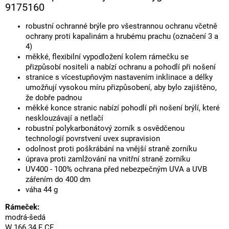
9175160
robustní ochranné brýle pro všestrannou ochranu včetně
ochrany proti kapalinám a hrubému prachu (označení 3 a
4)
měkké, flexibilní vypodložení kolem rámečku se
přizpůsobí nositeli a nabízí ochranu a pohodlí při nošení
stranice s vícestupňovým nastavením inklinace a délky
umožňují vysokou míru přizpůsobení, aby bylo zajištěno,
že dobře padnou
měkké konce stranic nabízí pohodlí při nošení brýlí, které
nesklouzávají a netlačí
robustní polykarbonátový zorník s osvědčenou
technologií povrstvení uvex supravision
odolnost proti poškrábání na vnější straně zorníku
úprava proti zamlžování na vnitřní straně zorníku
UV400 - 100% ochrana před nebezpečným UVA a UVB
zářením do 400 dm
váha 44 g
Rámeček:
modrá-šedá
W 166 34 F CE