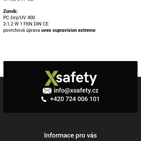
Zorník:
PC čirý/UV 400
2-1.2 W 1 FKN DIN CE
povrchová úprava
uvex supravision extreme
Z
á
info
@
xsafety.cz
p
+420 724 006 101
a
t
í
Informace pro vás