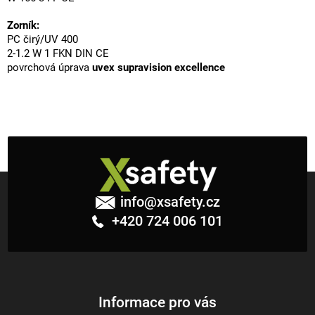
Zorník:
PC čirý/UV 400
2-1.2 W 1 FKN DIN CE
povrchová úprava
uvex supravision excellence
Z
á
info
@
xsafety.cz
p
+420 724 006 101
a
t
í
Informace pro vás