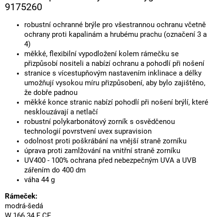
9175260
robustní ochranné brýle pro všestrannou ochranu včetně
ochrany proti kapalinám a hrubému prachu (označení 3 a
4)
měkké, flexibilní vypodložení kolem rámečku se
přizpůsobí nositeli a nabízí ochranu a pohodlí při nošení
stranice s vícestupňovým nastavením inklinace a délky
umožňují vysokou míru přizpůsobení, aby bylo zajištěno,
že dobře padnou
měkké konce stranic nabízí pohodlí při nošení brýlí, které
nesklouzávají a netlačí
robustní polykarbonátový zorník s osvědčenou
technologií povrstvení uvex supravision
odolnost proti poškrábání na vnější straně zorníku
úprava proti zamlžování na vnitřní straně zorníku
UV400 - 100% ochrana před nebezpečným UVA a UVB
zářením do 400 dm
váha 44 g
Rámeček:
modrá-šedá
W 166 34 F CE