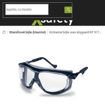
Přejít
na
NÁKUPNÍ
obsah
KOŠÍK
Domů
Straničkové brýle (klasické)
Ochranné brýle uvex skyguard NT 9175260