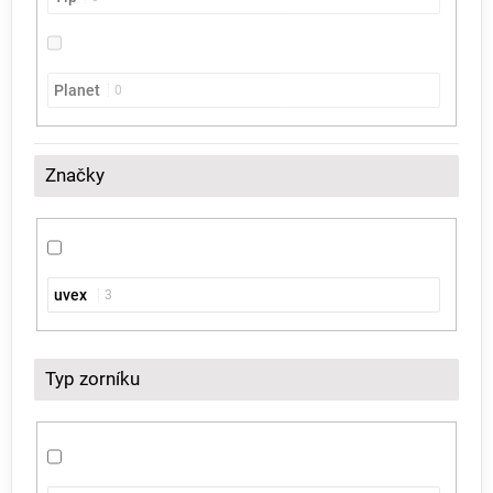
Planet
0
Značky
uvex
3
Typ zorníku