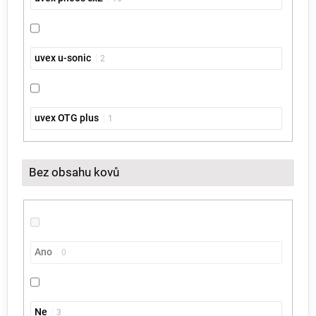
uvex u-sonic
2
uvex OTG plus
1
Bez obsahu kovů
Ano
0
Ne
3