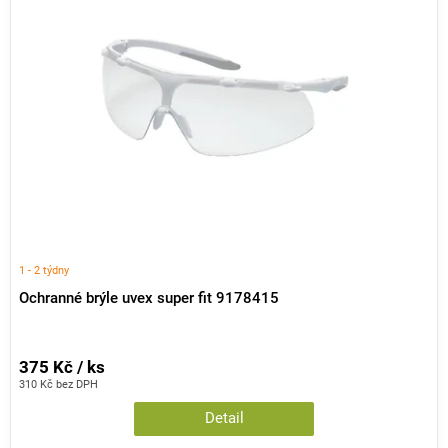
1 - 2 týdny
Ochranné brýle uvex super fit 9178415
375 Kč / ks
310 Kč bez DPH
Detail