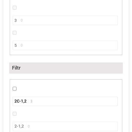
3
0
5
0
Filtr
2C-1,2
3
2-1,2
0