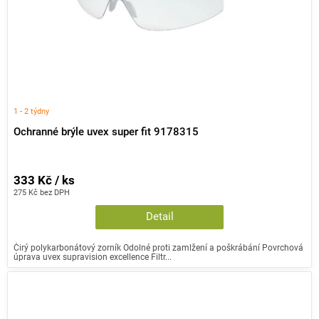
1 - 2 týdny
Ochranné brýle uvex super fit 9178315
333 Kč / ks
275 Kč bez DPH
Detail
Čirý polykarbonátový zorník Odolné proti zamlžení a poškrábání Povrchová
úprava uvex supravision excellence Filtr...