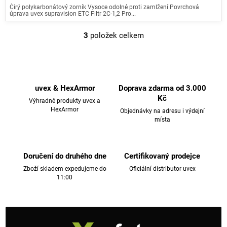
Čirý polykarbonátový zorník Vysoce odolné proti zamlžení Povrchová
úprava uvex supravision ETC Filtr 2C-1,2 Pro...
3
položek celkem
O
v
l
á
d
uvex & HexArmor
Doprava zdarma od 3.000
a
Kč
Výhradně produkty uvex a
c
HexArmor
Objednávky na adresu i výdejní
místa
í
p
r
v
Doručení do druhého dne
Certifikovaný prodejce
k
Zboží skladem expedujeme do
Oficiální distributor uvex
11:00
y
v
ý
p