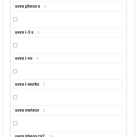
uvex pheos s
3
uvex i-3 s
3
uvex i-vo
4
uvex i-works
5
uvex meteor
2
uvex pheos cx2
16