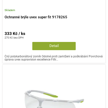
Skladem
Ochranné brýle uvex super fit 9178265
333 Kč / ks
275 Kč bez DPH
Detail
Čirý polykarbonátový zorník Odolné proti zamlžení a poškrábání Povrchová
úprava uvex supravision excellence Filtr...