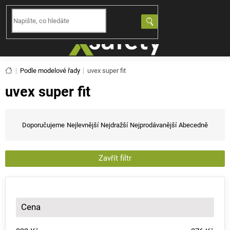
Přejít
na
NÁKUPNÍ
obsah
KOŠÍK
Domů
Podle modelové řady
uvex super fit
uvex super fit
Ř
a
Doporučujeme
Nejlevnější
Nejdražší
Nejprodávanější
Abecedně
z
e
n
Zavřít filtr
í
p
r
o
Cena
d
u