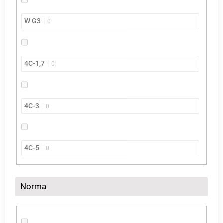
W G3
0
4C-1,7
0
4C-3
0
4C-5
0
Norma