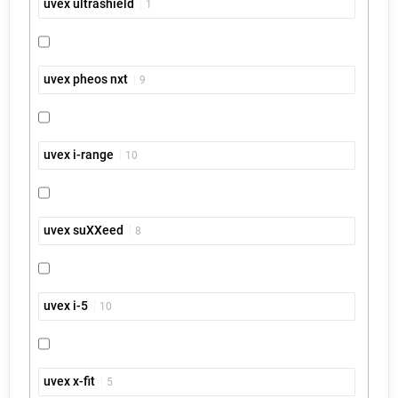
uvex ultrashield
1
uvex pheos nxt
9
uvex i-range
10
uvex suXXeed
8
uvex i-5
10
uvex x-fit
5