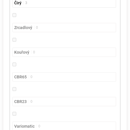
Čirý
3
Zrcadlový
0
Kouřový
0
CBR65
0
CBR23
0
Variomatic
0