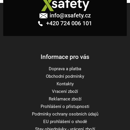
i
Z
s
á
u
info
@
xsafety.cz
p
+420 724 006 101
a
t
í
Informace pro vás
Doprava a platba
Obchodní podmínky
Kontakty
Vracení zboží
Reklamace zboží
Prohlášení o přístupnosti
Podmínky ochrany osobních údajů
EU prohlášení o shodě
Stav objednávky - vrácení zboží