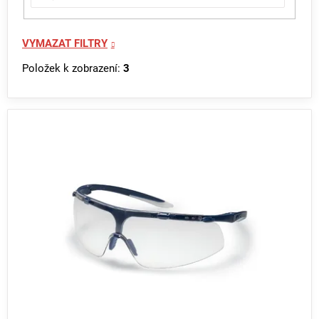
VYMAZAT FILTRY
Položek k zobrazení:
3
V
ý
p
i
s
p
r
o
d
u
k
t
ů