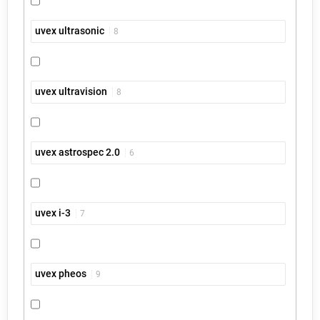
uvex ultrasonic
8
uvex ultravision
8
uvex astrospec 2.0
6
uvex i-3
7
uvex pheos
9