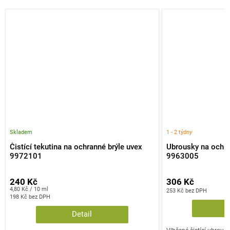
Skladem
1 - 2 týdny
Čistící tekutina na ochranné brýle uvex
Ubrousky na ochra
9972101
9963005
240 Kč
306 Kč
Měrná
4,80 Kč / 10 ml
253 Kč bez DPH
cena:
198 Kč bez DPH
Detail