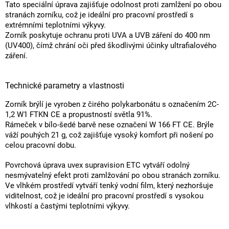
Tato speciální úprava zajišťuje odolnost proti zamlžení po obou
stranách zorníku, což je ideální pro pracovní prostředí s
extrémními teplotními výkyvy.
Zorník poskytuje ochranu proti UVA a UVB záření do 400 nm
(UV400), čímž chrání oči před škodlivými účinky ultrafialového
záření.
Technické parametry a vlastnosti
Zorník brýlí je vyroben z čirého polykarbonátu s označením 2C-
1,2 W1 FTKN CE a propustností světla 91%.
Rámeček v bílo-šedé barvě nese označení W 166 FT CE. Brýle
váží pouhých 21 g, což zajišťuje vysoký komfort při nošení po
celou pracovní dobu.
Povrchová úprava uvex supravision ETC vytváří odolný
nesmývatelný efekt proti zamlžování po obou stranách zorníku.
Ve vlhkém prostředí vytváří tenký vodní film, který nezhoršuje
viditelnost, což je ideální pro pracovní prostředí s vysokou
vlhkostí a častými teplotními výkyvy.