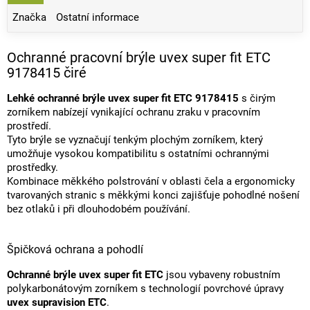
Značka
Ostatní informace
Ochranné pracovní brýle uvex super fit ETC
9178415 čiré
Lehké ochranné brýle uvex super fit ETC 9178415
s čirým
zorníkem nabízejí vynikající ochranu zraku v pracovním
prostředí.
Tyto brýle se vyznačují tenkým plochým zorníkem, který
umožňuje vysokou kompatibilitu s ostatními ochrannými
prostředky.
Kombinace měkkého polstrování v oblasti čela a ergonomicky
tvarovaných stranic s měkkými konci zajišťuje pohodlné nošení
bez otlaků i při dlouhodobém používání.
Špičková ochrana a pohodlí
Ochranné brýle uvex super fit ETC
jsou vybaveny robustním
polykarbonátovým zorníkem s technologií povrchové úpravy
uvex supravision ETC
.