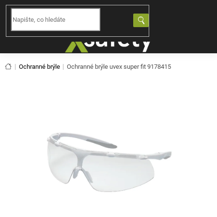
Přejít
na
NÁKUPNÍ
obsah
KOŠÍK
Domů
Ochranné brýle
Ochranné brýle uvex super fit 9178415