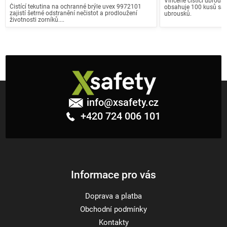
Vlhčené čistící ubrousk
Čistící tekutina na ochranné brýle uvex 9972101
obsahuje 100 kusů sa
zajistí šetrné odstranění nečistot a prodloužení
ubrousků.
životnosti zorníků....
Z
á
info
@
xsafety.cz
p
+420 724 006 101
a
t
í
Informace pro vás
Doprava a platba
Obchodní podmínky
Kontakty