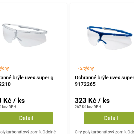
 týdny
1 - 2 týdny
anné brýle uvex super g
Ochranné brýle uvex super
2210
9172265
 Kč / ks
323 Kč / ks
č bez DPH
267 Kč bez DPH
Detail
Detail
polykarbonátový zorník Odolné
Čirý polykarbonátový zorník Od