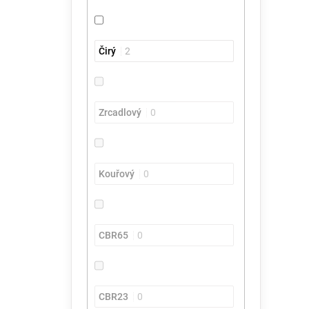
Čirý
2
Zrcadlový
0
Kouřový
0
CBR65
0
CBR23
0