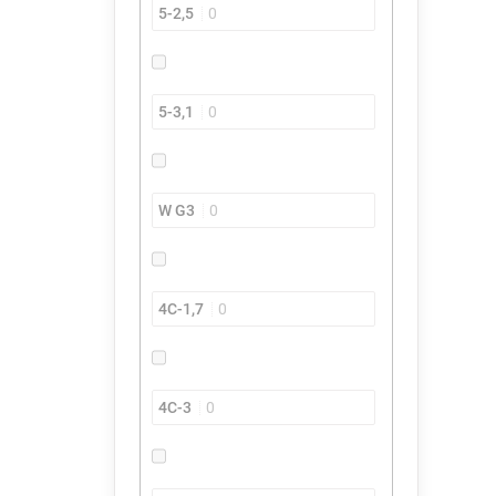
5-2,5
0
5-3,1
0
W G3
0
4C-1,7
0
4C-3
0