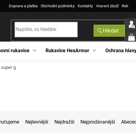
Doprava a platba
Obchodní podmínky
Kontakty
Vracení zboží
Reklama
Hledat
NÁK
KOŠ
ovní rukavice
Rukavice HexArmor
Ochrana hlav
 super g
ručujeme
Nejlevnější
Nejdražší
Nejprodávanější
Abece