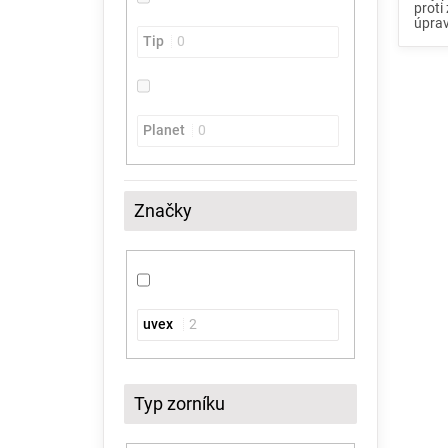
proti
úprav
Tip
0
Planet
0
Značky
uvex
2
Typ zorníku