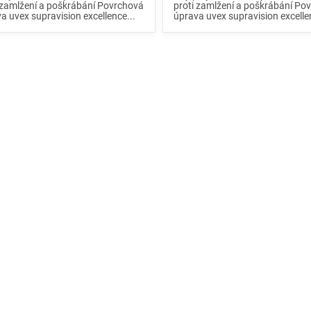
 zamlžení a poškrábání Povrchová
proti zamlžení a poškrábání Po
a uvex supravision excellence...
úprava uvex supravision excelle
O
v
l
á
d
a
c
í
p
r