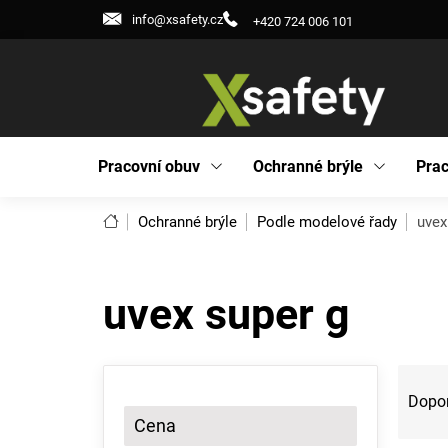
Přejít
info@xsafety.cz
+420 724 006 101
na
obsah
Pracovní obuv
Ochranné brýle
Prac
Domů
Ochranné brýle
Podle modelové řady
uvex
uvex super g
P
Ř
o
a
Dopo
s
z
Cena
t
e