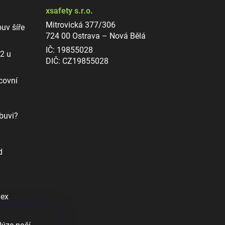
xsafety s.r.o.
Mitrovická 377/306
uv šíře
724 00 Ostrava – Nová Bělá
IČ: 19855028
12 u
DIČ: CZ19855028
covní
buvi?
d
vex