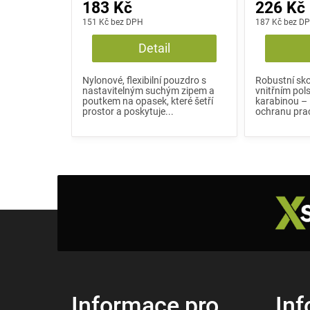
183 Kč
226 Kč
151 Kč bez DPH
187 Kč bez D
Detail
Nylonové, flexibilní pouzdro s
Robustní sk
nastavitelným suchým zipem a
vnitřním pol
poutkem na opasek, které šetří
karabinou – 
prostor a poskytuje...
ochranu prac
Z
á
p
a
t
í
Informace pro
Inf