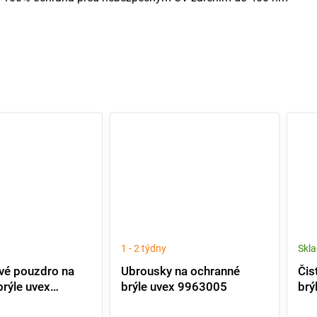
1 - 2 týdny
Skl
vé pouzdro na
Ubrousky na ochranné
Čis
rýle uvex
brýle uvex 9963005
brý