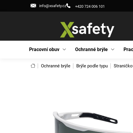
Přejít
info@xsafety.cz
+420 724 006 101
na
obsah
Pracovní obuv
Ochranné brýle
Prac
Domů
Ochranné brýle
Brýle podle typu
Straničko