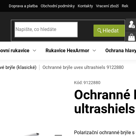
Doprava a platba
Obchodní podmínky
Kontakty
Vracení zboží
Reklama
Hledat
NÁK
KOŠ
ovní rukavice
Rukavice HexArmor
Ochrana hlav
vé brýle (klasické)
Ochranné brýle uvex ultrashiels 9122880
Kód:
9122880
Ochranné 
ultrashiel
Polarizační ochranné brýle s 