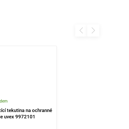
adem
tící tekutina na ochranné
le uvex 9972101