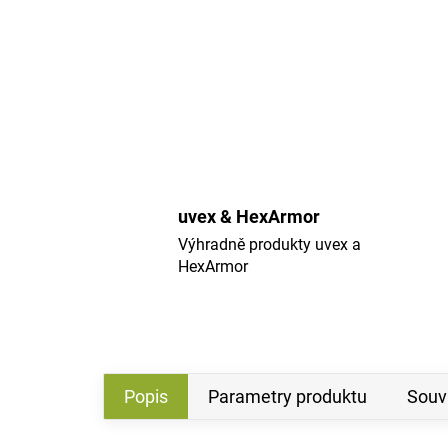
uvex & HexArmor
Výhradně produkty uvex a
HexArmor
Popis
Parametry produktu
Souvi