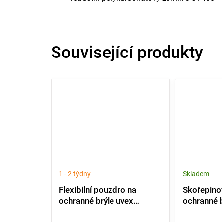
Související produkty
1 - 2 týdny
Skladem
Flexibilní pouzdro na
Skořepino
ochranné brýle uvex
ochranné b
9954550
9954600