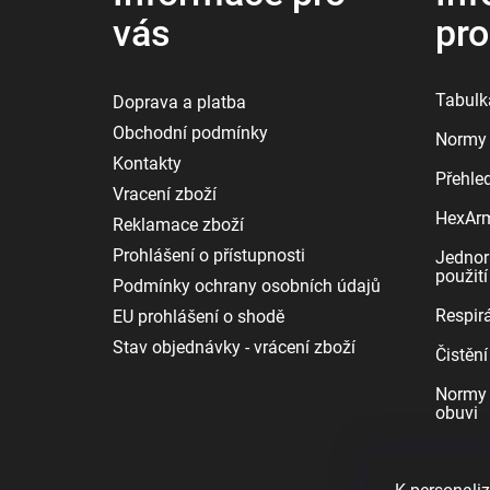
vás
pr
Tabulka
Doprava a platba
Obchodní podmínky
Normy 
Kontakty
Přehle
Vracení zboží
HexArmo
Reklamace zboží
Prohlášení o přístupnosti
Jednor
použití
Podmínky ochrany osobních údajů
Respirá
EU prohlášení o shodě
Stav objednávky - vrácení zboží
Čistění
Normy 
obuvi