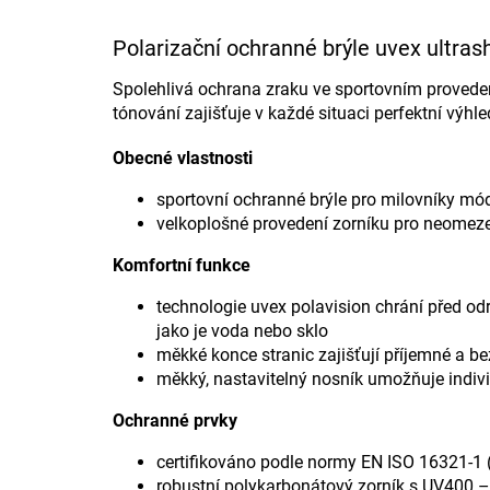
Polarizační ochranné brýle uvex ultras
Spolehlivá ochrana zraku ve sportovním provedení
tónování zajišťuje v každé situaci perfektní výhl
Obecné vlastnosti
sportovní ochranné brýle pro milovníky mó
velkoplošné provedení zorníku pro neomeze
Komfortní funkce
technologie uvex polavision chrání před od
jako je voda nebo sklo
měkké konce stranic zajišťují příjemné a b
měkký, nastavitelný nosník umožňuje indivi
Ochranné prvky
certifikováno podle normy EN ISO 16321-1 (p
robustní polykarbonátový zorník s UV400