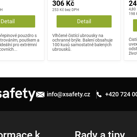
306 Kč
24
Měrn
4,80
PH
253 Kč bez DPH
cena
198 
Detail
Detail
ořepinové pouzdro s
Vlhčené čistící ubrousky na
Čist
strováním, poutkem a
ochranné brýle. Balení obsahuje
uvex
ideální pro extrémní
100 kusů samostatně balených
odst
ovních...
ubrousků.
živo
info
@
xsafety.cz
+420 724 0
ormace k
Rady a tipy