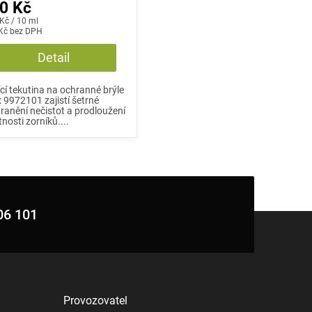
0 Kč
á
 Kč / 10 ml
:
Kč bez DPH
Detail
ící tekutina na ochranné brýle
 9972101 zajistí šetrné
ranění nečistot a prodloužení
tnosti zorníků....
06 101
Provozovatel