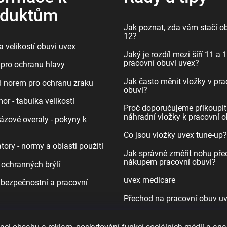
oduktům
Jak poznat, zda vám stačí ob
12?
 velikostí obuvi uvex
Jaký je rozdíl mezi šíří 11 a 
pracovní obuvi uvex?
pro ochranu hlavy
Jak často měnit vložky v pra
d norem pro ochranu zraku
obuvi?
r - tabulka velikostí
Proč doporučujeme přikoupit
náhradní vložky k pracovní o
ázové overaly - pokyny k
Co jsou vložky uvex tune-up?
tory - normy a oblasti použití
Jak správně změřit nohu pře
nákupem pracovní obuvi?
 ochranných brýlí
uvex medicare
bezpečnostní a pracovní
Přechod na pracovní obuv u