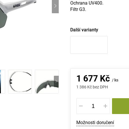
Ochrana UV400.
Filtr G3.
Další varianty
1 677 Kč
/ ks
1 386 Kč bez DPH
Měrná
cena:
Možnosti doručení