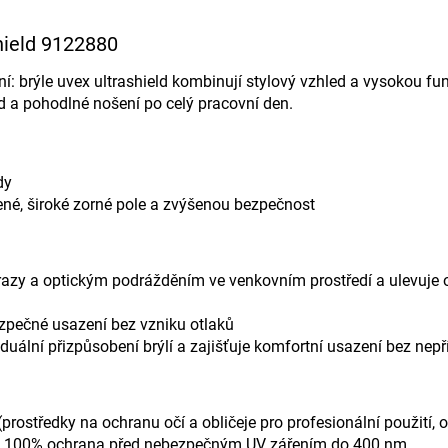
hield 9122880
: brýle uvex ultrashield kombinují stylový vzhled a vysokou fu
ed a pohodlné nošení po celý pracovní den.
dy
né, široké zorné pole a zvýšenou bezpečnost
razy a optickým podrážděním ve venkovním prostředí a ulevuje o
ezpečné usazení bez vzniku otlaků
duální přizpůsobení brýlí a zajišťuje komfortní usazení bez nep
rostředky na ochranu očí a obličeje pro profesionální použití, o
 – 100% ochrana před nebezpečným UV zářením do 400 nm