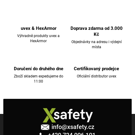
O
v
l
á
d
uvex & HexArmor
Doprava zdarma od 3.000
a
Kč
Výhradně produkty uvex a
c
HexArmor
Objednávky na adresu i výdejní
místa
í
p
r
v
Doručení do druhého dne
Certifikovaný prodejce
k
Zboží skladem expedujeme do
Oficiální distributor uvex
11:00
y
v
ý
p
i
Z
s
á
u
info
@
xsafety.cz
p
+420 724 006 101