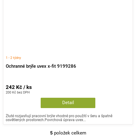
1 - 2 týdny
Ochranné brýle uvex x-fit 9199286
242 Kč / ks
200 Kč bez DPH
Detail
Žluté rozjasňují pracovní brýle vhodné pro použití v šeru a špatně
osvětlených prostorech.Povrchová úprava uvex...
5
položek celkem