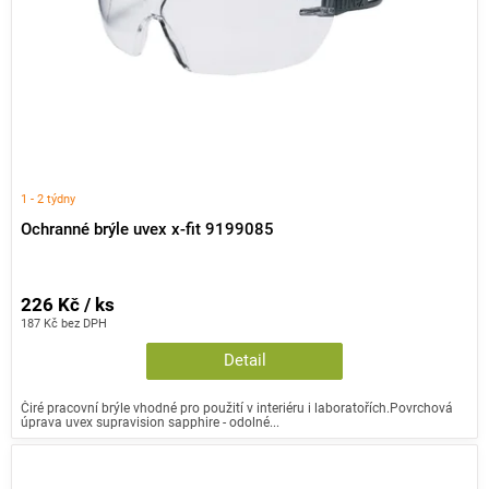
o
n
k
d
e
t
u
l
ů
k
t
ů
1 - 2 týdny
Ochranné brýle uvex x-fit 9199085
226 Kč / ks
187 Kč bez DPH
Detail
Čiré pracovní brýle vhodné pro použití v interiéru i laboratořích.Povrchová
úprava uvex supravision sapphire - odolné...