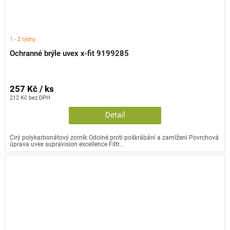
1 - 2 týdny
Ochranné brýle uvex x-fit 9199285
257 Kč / ks
212 Kč bez DPH
Detail
Čirý polykarbonátový zorník Odolné proti poškrábání a zamlžení Povrchová
úprava uvex supravision excellence Filtr...