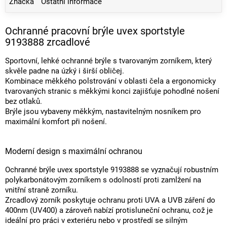
Značka
Ostatní informace
Ochranné pracovní brýle uvex sportstyle
9193888 zrcadlové
Sportovní, lehké ochranné brýle s tvarovaným zorníkem, který
skvěle padne na úzký i širší obličej.
Kombinace měkkého polstrování v oblasti čela a ergonomicky
tvarovaných stranic s měkkými konci zajišťuje pohodlné nošení
bez otlaků.
Brýle jsou vybaveny měkkým, nastavitelným nosníkem pro
maximální komfort při nošení.
Moderní design s maximální ochranou
Ochranné brýle uvex sportstyle 9193888 se vyznačují robustním
polykarbonátovým zorníkem s odolností proti zamlžení na
vnitřní straně zorníku.
Zrcadlový zorník poskytuje ochranu proti UVA a UVB záření do
400nm (UV400) a zároveň nabízí protisluneční ochranu, což je
ideální pro práci v exteriéru nebo v prostředí se silným