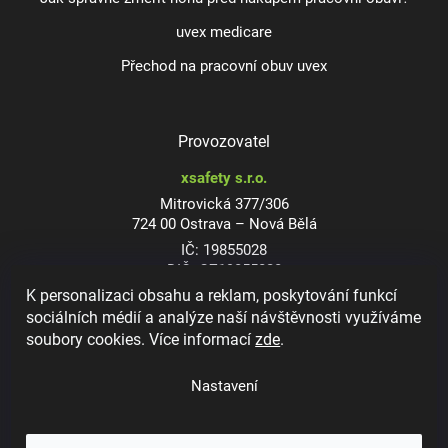
uvex medicare
Přechod na pracovní obuv uvex
Provozovatel
xsafety s.r.o.
Mitrovická 377/306
724 00 Ostrava – Nová Bělá
IČ: 19855028
DIČ: CZ19855028
K personalizaci obsahu a reklam, poskytování funkcí
sociálních médií a analýze naší návštěvnosti využíváme
soubory cookies. Více informací
zde
.
Dioptrické ochranné brýle
Nastavení