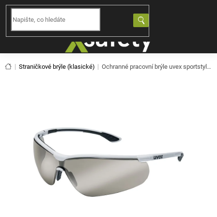
Přejít
na
NÁKUPNÍ
obsah
KOŠÍK
Domů
Straničkové brýle (klasické)
Ochranné pracovní brýle uvex sportstyle 9193888