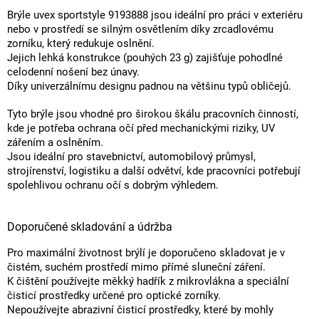
Brýle uvex sportstyle 9193888 jsou ideální pro práci v exteriéru
nebo v prostředí se silným osvětlením díky zrcadlovému
zorníku, který redukuje oslnění.
Jejich lehká konstrukce (pouhých 23 g) zajišťuje pohodlné
celodenní nošení bez únavy.
Díky univerzálnímu designu padnou na většinu typů obličejů.
Tyto brýle jsou vhodné pro širokou škálu pracovních činností,
kde je potřeba ochrana očí před mechanickými riziky, UV
zářením a oslněním.
Jsou ideální pro stavebnictví, automobilový průmysl,
strojírenství, logistiku a další odvětví, kde pracovníci potřebují
spolehlivou ochranu očí s dobrým výhledem.
Doporučené skladování a údržba
Pro maximální životnost brýlí je doporučeno skladovat je v
čistém, suchém prostředí mimo přímé sluneční záření.
K čištění používejte měkký hadřík z mikrovlákna a speciální
čisticí prostředky určené pro optické zorníky.
Nepoužívejte abrazivní čisticí prostředky, které by mohly