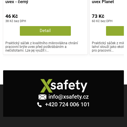
uvex - černý
uvex Planet
46 Kč
73 Kč
38 Kč bez DPH
60 Kč bez DPH
Detail
Praktický sáček z kvalitního mikrovlákna chrání
Praktický sáček z mikr
pracovní brýle uvex před poškrábáním a
lahví slouží jako ekolog
nečistotami. Lze jej využít i...
pro pracovní...
Z
á
info
@
xsafety.cz
p
+420 724 006 101
a
t
í