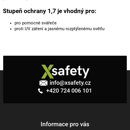
Stupeň ochrany 1,7 je vhodný pro:
pro pomocné svářeče
proti UV záření a jasnému rozptýlenému světlu
Z
á
info
@
xsafety.cz
p
+420 724 006 101
a
t
í
Informace pro vás