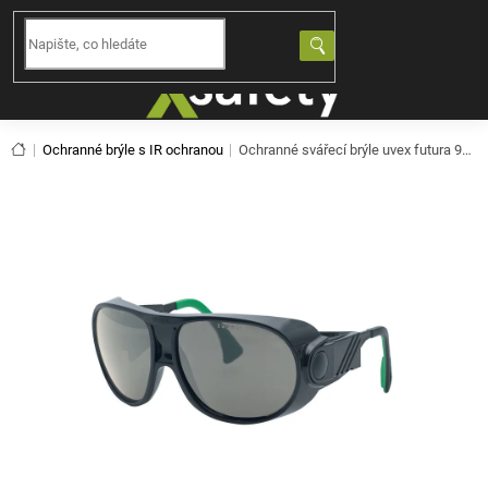
Přejít
na
NÁKUPNÍ
obsah
KOŠÍK
Domů
Ochranné brýle s IR ochranou
Ochranné svářecí brýle uvex futura 9180141