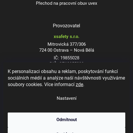
Přechod na pracovní obuv uvex
Provozovatel
xsafety s.r.o.
Mitrovická 377/306
724 00 Ostrava – Nová Bělá
IČ: 19855028
DIČ: CZ19855028
K personalizaci obsahu a reklam, poskytování funkcí
sociálních médií a analýze naší návštěvnosti využíváme
soubory cookies. Více informací
zde
.
Dioptrické ochranné brýle
Nastavení
Odmítnout