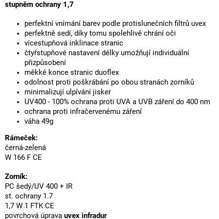
stupněm ochrany 1,7
perfektní vnímání barev podle protislunečních filtrů uvex
perfektně sedí, díky tomu spolehlivě chrání oči
vícestupňová inklinace stranic
čtyřstupňové nastavení délky umožňují individuální
přizpůsobení
měkké konce stranic duoflex
odolnost proti poškrábání po obou stranách zorníků
minimalizují ulpívání jisker
UV400 - 100% ochrana proti UVA a UVB záření do 400 nm
ochrana proti infračervenému záření
váha 49g
Rámeček:
černá-zelená
W 166 F CE
Zorník:
PC šedý/UV 400 + IR
st. ochrany 1.7
1,7 W 1 FTK CE
povrchová úprava
uvex infradur