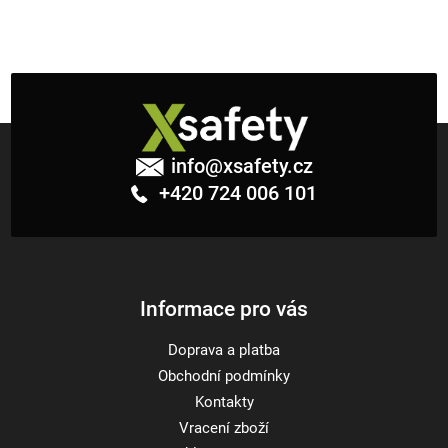
Z
á
info
@
xsafety.cz
p
+420 724 006 101
a
t
í
Informace pro vás
Doprava a platba
Obchodní podmínky
Kontakty
Vracení zboží