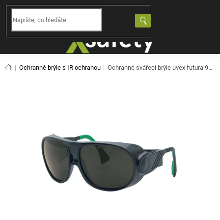
Přejít
na
NÁKUPNÍ
obsah
KOŠÍK
Domů
Ochranné brýle s IR ochranou
Ochranné svářecí brýle uvex futura 9180144