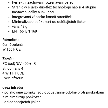
Perfektní zachování rozeznávání barev
Straničky s uvex duo-flex technologií nabízí 4 stupně
nastavení délky a inklinaci
Integrovaná západka konců straniček
Minimalizace poškození od odlétajících jisker
váha 49 g
EN 166, EN 169
Rámeček:
černá-zelená
W 166 F CE
Zorník:
PC šedý/UV 400 + IR
st. ochrany 4
4 W 1 FTK CE
uvex infradur
uvex infradur
- polakované zorníky jsou oboustranně odolné proti poškrábání
a minimalizují poškození
od dopadajících jisker.