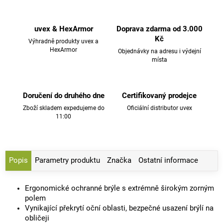
uvex & HexArmor
Doprava zdarma od 3.000
Kč
Výhradně produkty uvex a
HexArmor
Objednávky na adresu i výdejní
místa
Doručení do druhého dne
Certifikovaný prodejce
Zboží skladem expedujeme do
Oficiální distributor uvex
11:00
Popis
Parametry produktu
Značka
Ostatní informace
Ergonomické ochranné brýle s extrémně širokým zorným
polem
Vynikající překrytí oční oblasti, bezpečné usazení brýlí na
obličeji