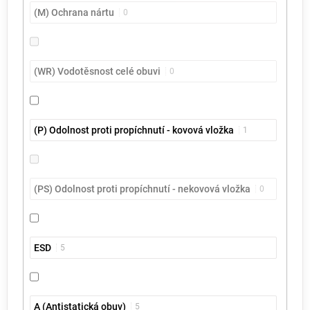
(M) Ochrana nártu
0
(WR) Vodotěsnost celé obuvi
0
(P) Odolnost proti propíchnutí - kovová vložka
1
(PS) Odolnost proti propíchnutí - nekovová vložka
0
ESD
5
A (Antistatická obuv)
5