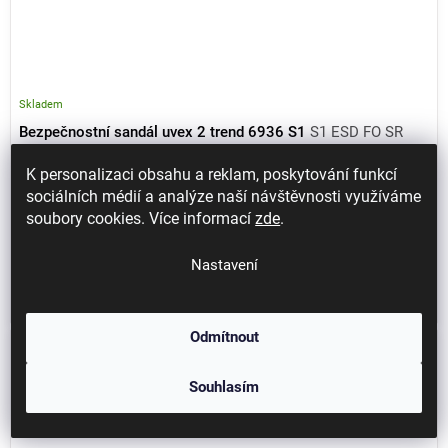
Skladem
Bezpečnostní sandál uvex 2 trend 6936 S1
S1 ESD FO SR
K personalizaci obsahu a reklam, poskytování funkcí
sociálních médií a analýze naší návštěvnosti využíváme
2 092 Kč / pár
soubory cookies. Více informací
zde
.
1 729 Kč bez DPH
Detail
Nastavení
Bezpečnostní sandál uvex 2 trend pro středně náročné provozy. Nabízí
kombinaci vysokého komfortu a...
Odmítnout
Novinka
Souhlasím