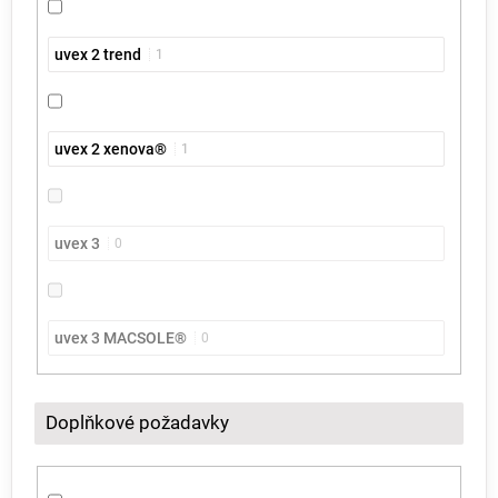
uvex 2 trend
1
uvex 2 xenova®
1
uvex 3
0
uvex 3 MACSOLE®
0
Doplňkové požadavky