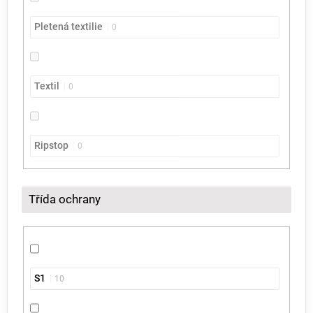
Pletená textilie
0
Textil
0
Ripstop
0
Třída ochrany
S1
10