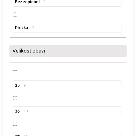
Bez zapínání
1
Přezka
1
Velikost obuvi
35
9
36
13