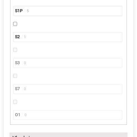
S1P
5
S2
1
S3
0
S7
0
O1
0