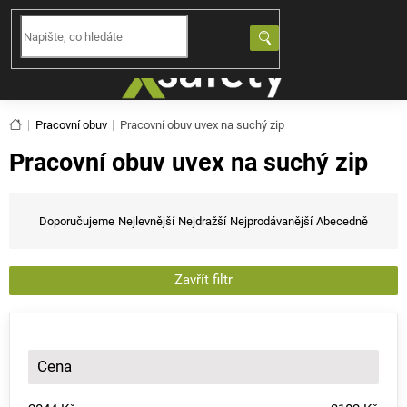
Přejít
na
NÁKUPNÍ
obsah
KOŠÍK
Domů
Pracovní obuv
Pracovní obuv uvex na suchý zip
Pracovní obuv uvex na suchý zip
Ř
a
Doporučujeme
Nejlevnější
Nejdražší
Nejprodávanější
Abecedně
z
e
n
Zavřít filtr
í
p
r
o
Cena
d
u