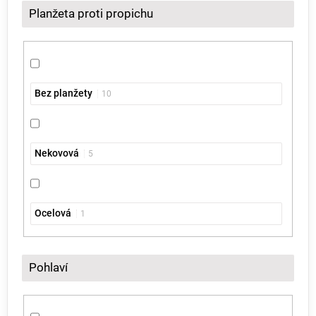
Planžeta proti propichu
Bez planžety
10
Nekovová
5
Ocelová
1
Pohlaví