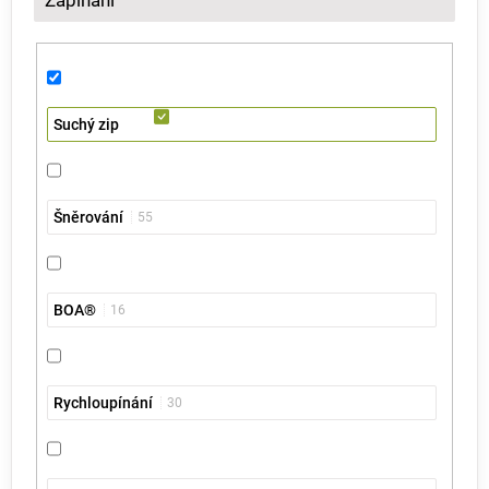
Zapínání
Suchý zip
Šněrování
55
BOA®
16
Rychloupínání
30