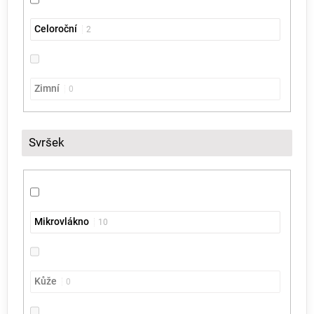
Celoroční
2
Zimní
0
Svršek
Mikrovlákno
10
Kůže
0