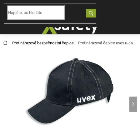
Přejít
na
NÁKUPNÍ
obsah
KOŠÍK
Domů
Protinárazové bezpečnostní čepice
Protinárazová čepice uvex u-cap sport vent 9794425 černá (60-63)