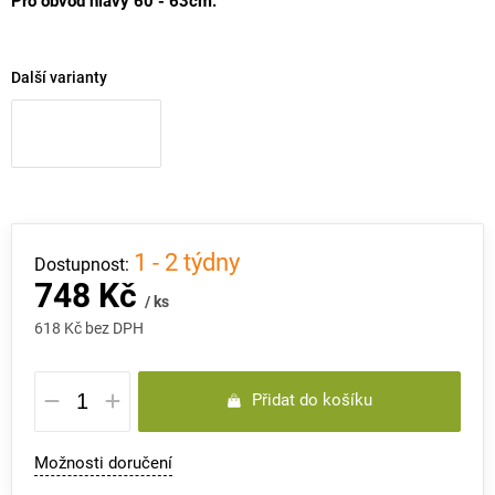
Pro obvod hlavy 60 - 63cm.
Další varianty
1 - 2 týdny
748 Kč
/ ks
618 Kč bez DPH
Měrná
Přidat do košíku
cena:
Možnosti doručení