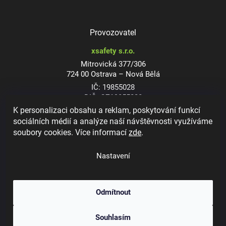
Provozovatel
xsafety s.r.o.
Mitrovická 377/306
724 00 Ostrava – Nová Bělá
IČ: 19855028
DIČ: CZ19855028
K personalizaci obsahu a reklam, poskytování funkcí
sociálních médií a analýze naší návštěvnosti využíváme
soubory cookies. Více informací
zde
.
Dioptrické ochranné brýle
Nastavení
Odmítnout
Copyright 2026
xsafety.cz
. Všechna práva vyhrazena.
Upravit nastavení
Souhlasím
cookies