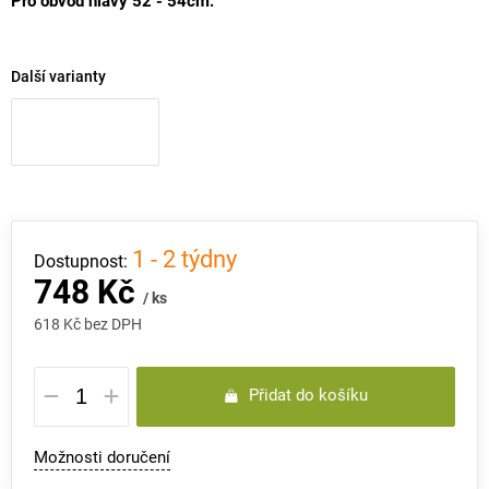
Pro obvod hlavy 52 - 54cm.
Další varianty
1 - 2 týdny
748 Kč
/ ks
618 Kč bez DPH
Měrná
Přidat do košíku
cena:
Možnosti doručení