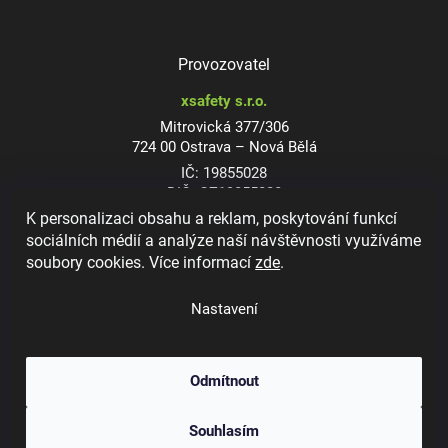
Provozovatel
xsafety s.r.o.
Mitrovická 377/306
724 00 Ostrava – Nová Bělá
IČ: 19855028
DIČ: CZ19855028
K personalizaci obsahu a reklam, poskytování funkcí
sociálních médií a analýze naší návštěvnosti využíváme
soubory cookies. Více informací
zde
.
Dioptrické ochranné brýle
Nastavení
Odmítnout
Copyright 2026
xsafety.cz
. Všechna práva vyhrazena.
Upravit nastavení
Souhlasím
cookies