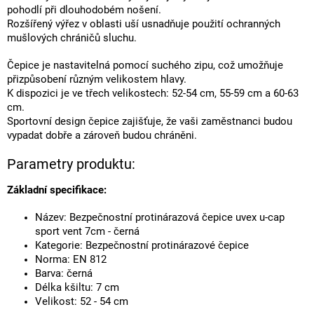
pohodlí při dlouhodobém nošení.
Rozšířený výřez v oblasti uší usnadňuje použití ochranných
mušlových chráničů sluchu.
Čepice je nastavitelná pomocí suchého zipu, což umožňuje
přizpůsobení různým velikostem hlavy.
K dispozici je ve třech velikostech: 52-54 cm, 55-59 cm a 60-63
cm.
Sportovní design čepice zajišťuje, že vaši zaměstnanci budou
vypadat dobře a zároveň budou chráněni.
Parametry produktu:
Základní specifikace:
Název: Bezpečnostní protinárazová čepice uvex u-cap
sport vent 7cm - černá
Kategorie: Bezpečnostní protinárazové čepice
Norma: EN 812
Barva: černá
Délka kšiltu: 7 cm
Velikost: 52 - 54 cm