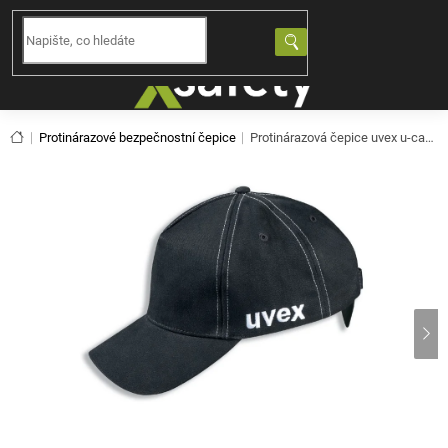
Přejít
na
NÁKUPNÍ
obsah
KOŠÍK
Domů
Protinárazové bezpečnostní čepice
Protinárazová čepice uvex u-cap sport vent 9794443 černá (52-54)