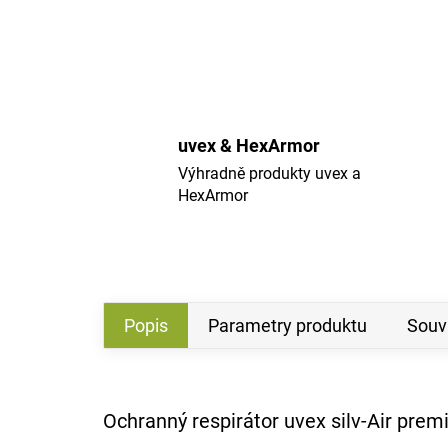
uvex & HexArmor
Výhradně produkty uvex a
HexArmor
Popis
Parametry produktu
Souvi
Ochranný respirátor uvex silv-Air pre