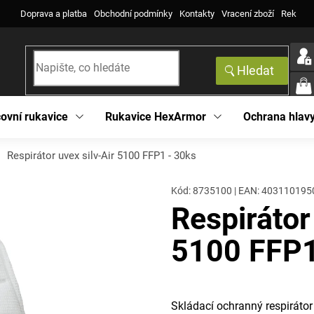
Doprava a platba
Obchodní podmínky
Kontakty
Vracení zboží
Reklama
Hledat
NÁK
KOŠ
ovní rukavice
Rukavice HexArmor
Ochrana hlav
Respirátor uvex silv-Air 5100 FFP1 - 30ks
Kód:
8735100
|
EAN
:
403110195
Respirátor
5100 FFP1
Skládací ochranný respirátor