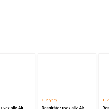
1 - 2 týdny
1 - 
 uvex silv-Air
Respirátor uvex silv-Air
Res