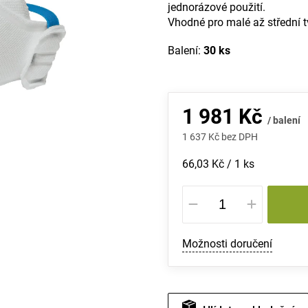
jednorázové použití.
Vhodné pro malé až střední tv
Balení:
30 ks
1 981 Kč
/ balení
1 637 Kč bez DPH
Měrná
66,03 Kč / 1 ks
cena:
Možnosti doručení