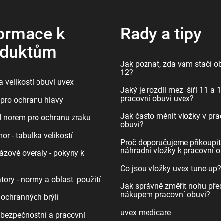
ormace k
Rady a tipy
oduktům
Jak poznat, zda vám stačí ob
12?
 velikostí obuvi uvex
Jaký je rozdíl mezi šíří 11 a 
pracovní obuvi uvex?
pro ochranu hlavy
Jak často měnit vložky v pra
d norem pro ochranu zraku
obuvi?
r - tabulka velikostí
Proč doporučujeme přikoupit
náhradní vložky k pracovní o
ázové overaly - pokyny k
Co jsou vložky uvex tune-up?
tory - normy a oblasti použití
Jak správně změřit nohu pře
nákupem pracovní obuvi?
 ochranných brýlí
uvex medicare
bezpečnostní a pracovní