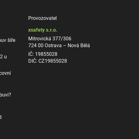
Provozovatel
xsafety s.r.o.
Mitrovická 377/306
uv šíře
724 00 Ostrava – Nová Bělá
IČ: 19855028
12 u
DIČ: CZ19855028
covní
buvi?
d