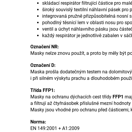
skládací respirátor filtrující částice pro mal
široký souvislý textilní náhlavní pásek pr
integrovaná pružně přizpůsobitelná nosní 
pohodlný těsnící lem v oblasti nosu pro sp
ventil a úchyt náhlavního pásku jsou část
každý respirátor je jednotlivě zabalen v sá
Označení NR:
Masky nelze znovu použít, a proto by měly být p
Označení D:
Maska prošla dodatečným testem na dolomitový p
i při silném výskytu prachu a dlouhodobém použí
Třída FFP1:
Masky na ochranu dýchacích cest třídy
FFP1
maj
a filtrují až čtyřnásobek příslušné mezní hodnoty
Masky jsou vhodné pro ochranu před částicemi, kt
Norma:
EN 149:2001 + A1:2009