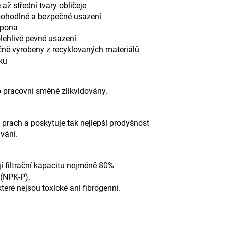
é až střední tvary obličeje
o pohodlné a bezpečné usazení
spona
olehlivé pevné usazení
ečně vyrobeny z recyklovaných materiálů
čku
o pracovní směně zlikvidovány.
rach a poskytuje tak nejlepší prodyšnost
vání.
í filtrační kapacitu nejméně 80%
 (NPK-P).
eré nejsou toxické ani fibrogenní.