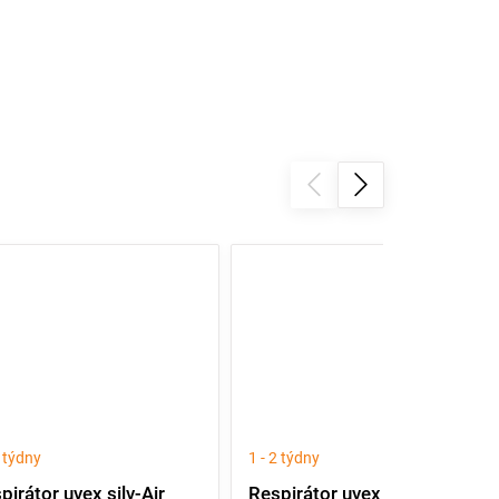
2 týdny
1 - 2 týdny
pirátor uvex silv-Air
Respirátor uvex silv-Air