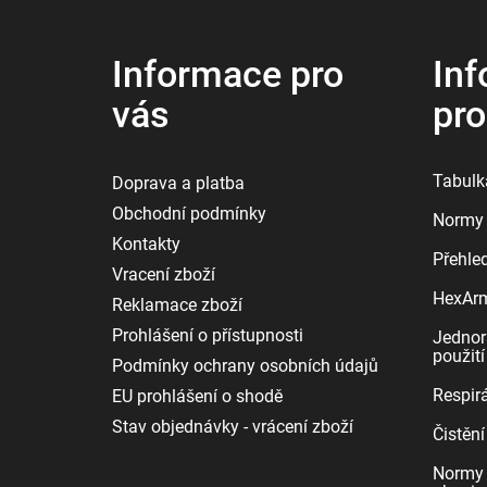
a
t
í
Informace pro
Inf
vás
pr
Tabulka
Doprava a platba
Obchodní podmínky
Normy 
Kontakty
Přehle
Vracení zboží
HexArmo
Reklamace zboží
Prohlášení o přístupnosti
Jednor
použití
Podmínky ochrany osobních údajů
Respirá
EU prohlášení o shodě
Stav objednávky - vrácení zboží
Čistění
Normy 