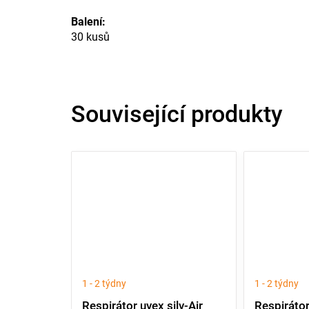
Balení:
30 kusů
Související produkty
1 - 2 týdny
1 - 2 týdny
Respirátor uvex silv-Air
Respirátor