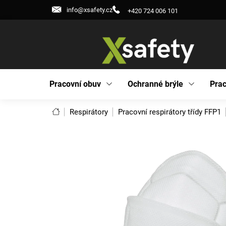
Přejít
info@xsafety.cz
+420 724 006 101
na
obsah
Pracovní obuv
Ochranné brýle
Prac
Domů
Respirátory
Pracovní respirátory třídy FFP1