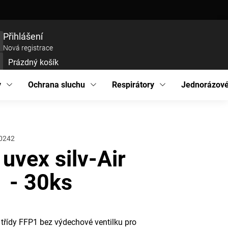
ce zboží
Prohlášení o přístupnosti
Podmínky ochrany osobních údajů
EU pro
Přihlášení
Nová registrace
Prázdný košík
UPNÍ
ÍK
y
Ochrana sluchu
Respirátory
Jednorázové
0242
 uvex silv-Air
 - 30ks
 třídy FFP1 bez výdechové ventilku pro