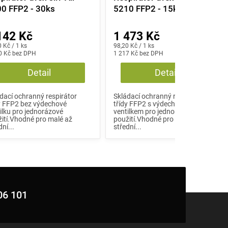
0 FFP2 - 30ks
5210 FFP2 - 15ks
142 Kč
1 473 Kč
á
Měrná
 Kč / 1 ks
98,20 Kč / 1 ks
:
0 Kč bez DPH
cena:
1 217 Kč bez DPH
Detail
Detail
dací ochranný respirátor
Skládací ochranný respirátor
y FFP2 bez výdechové
třídy FFP2 s výdechovým
ilku pro jednorázové
ventilkem pro jednorázové
ití.Vhodné pro malé až
použití.Vhodné pro menší až
dní...
střední...
06 101