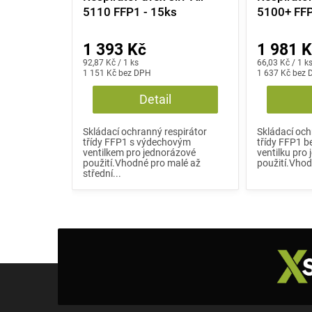
5110 FFP1 - 15ks
5100+ FFP
1 393 Kč
1 981 
Měrná
Měrná
92,87 Kč / 1 ks
66,03 Kč / 1 k
cena:
1 151 Kč bez DPH
cena:
1 637 Kč bez
Detail
Skládací ochranný respirátor
Skládací och
třídy FFP1 s výdechovým
třídy FFP1 
ventilkem pro jednorázové
ventilku pro
použití.Vhodné pro malé až
použití.Vhodn
střední...
Z
á
p