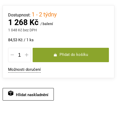
1 - 2 týdny
1 268 Kč
/ balení
1 048 Kč bez DPH
Měrná
84,53 Kč / 1 ks
cena:
Přidat do košíku
Možnosti doručení
Hlídat