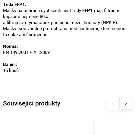
Třída FFP1:
Masky na ochranu dýchacích cest třídy
FFP1
mají filtrační
kapacitu nejméně 80%
a filtrují až čtyřnásobek příslušné mezní hodnoty (NPK-P).
Masky jsou vhodné pro ochranu před částicemi, které nejsou
toxické ani fibrogenní.
Norma:
EN 149:2001 + A1:2009
Balení:
15 kusů
Související produkty