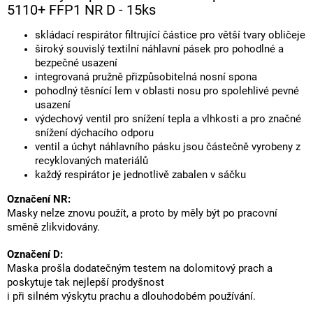
5110+ FFP1 NR D - 15ks
skládací respirátor filtrující částice pro větší tvary obličeje
široký souvislý textilní náhlavní pásek pro pohodlné a
bezpečné usazení
integrovaná pružně přizpůsobitelná nosní spona
pohodlný těsnící lem v oblasti nosu pro spolehlivé pevné
usazení
výdechový ventil pro snížení tepla a vlhkosti a pro značné
snížení dýchacího odporu
ventil a úchyt náhlavního pásku jsou částečně vyrobeny z
recyklovaných materiálů
každý respirátor je jednotlivě zabalen v sáčku
Označení NR:
Masky nelze znovu použít, a proto by měly být po pracovní
směně zlikvidovány.
Označení D:
Maska prošla dodatečným testem na dolomitový prach a
poskytuje tak nejlepší prodyšnost
i při silném výskytu prachu a dlouhodobém používání.