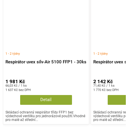
1 - 2 týdny
1 - 2 týdny
Respirátor uvex silv-Air 5100 FFP1 - 30ks
Respirátor uvex si
1 981 Kč
2 142 Kč
Měrná
Měrná
66,03 Kč / 1 ks
71,40 Kč / 1 ks
cena:
cena:
1 637 Kč bez DPH
1 770 Kč bez DPH
Detail
Skládací ochranný respirátor třídy FFP1 bez
Skládací ochranný resp
výdechové ventilku pro jednorázové použití.Vhodné
výdechové ventilku pro
pro malé až střední...
pro malé až střední...