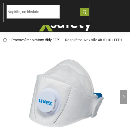
Přejít
na
NÁKUPNÍ
obsah
KOŠÍK
Domů
Pracovní respirátory třídy FFP1
Respirátor uvex silv-Air 5110+ FFP1 - 15ks