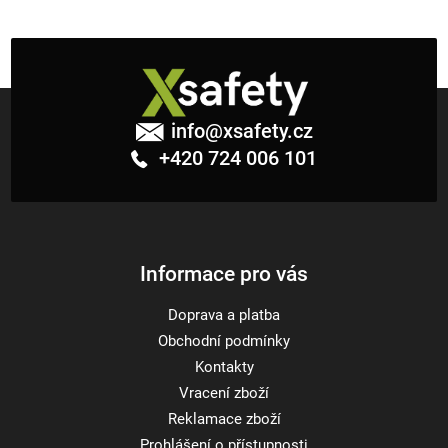
Z
á
info
@
xsafety.cz
p
+420 724 006 101
a
t
í
Informace pro vás
Doprava a platba
Obchodní podmínky
Kontakty
Vracení zboží
Reklamace zboží
Prohlášení o přístupnosti