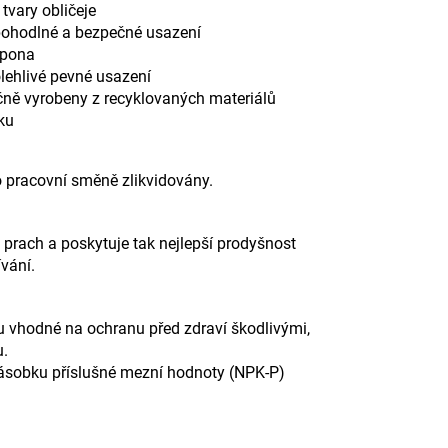
í tvary obličeje
o pohodlné a bezpečné usazení
spona
olehlivé pevné usazení
ečně vyrobeny z recyklovaných materiálů
čku
o pracovní směně zlikvidovány.
rach a poskytuje tak nejlepší prodyšnost
vání.
u vhodné na ochranu před zdraví škodlivými,
u.
inásobku příslušné mezní hodnoty (NPK-P)