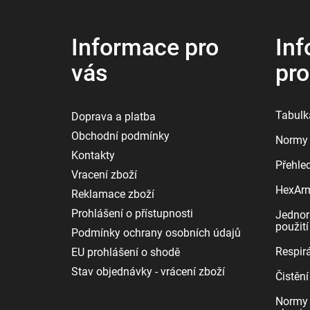
a
t
í
Informace pro
Inf
vás
pr
Tabulka
Doprava a platba
Obchodní podmínky
Normy 
Kontakty
Přehle
Vracení zboží
HexArmo
Reklamace zboží
Prohlášení o přístupnosti
Jednor
použití
Podmínky ochrany osobních údajů
Respirá
EU prohlášení o shodě
Stav objednávky - vrácení zboží
Čistění
Normy 