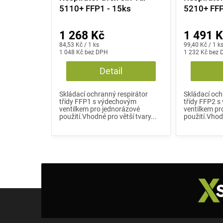
5110+ FFP1 - 15ks
5210+ FFP
1 268 Kč
1 491 
Měrná
Měrná
84,53 Kč / 1 ks
99,40 Kč / 1 k
cena:
1 048 Kč bez DPH
cena:
1 232 Kč bez
Detail
Skládací ochranný respirátor
Skládací och
třídy FFP1 s výdechovým
třídy FFP2 
ventilkem pro jednorázové
ventilkem pr
použití.Vhodné pro větší tvary...
použití.Vhodn
Z
á
p