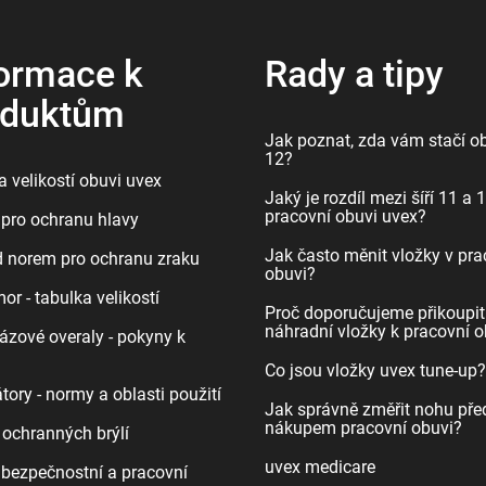
ormace k
Rady a tipy
oduktům
Jak poznat, zda vám stačí ob
12?
 velikostí obuvi uvex
Jaký je rozdíl mezi šíří 11 a 
pracovní obuvi uvex?
pro ochranu hlavy
Jak často měnit vložky v pra
d norem pro ochranu zraku
obuvi?
r - tabulka velikostí
Proč doporučujeme přikoupit
náhradní vložky k pracovní o
ázové overaly - pokyny k
Co jsou vložky uvex tune-up?
tory - normy a oblasti použití
Jak správně změřit nohu pře
nákupem pracovní obuvi?
 ochranných brýlí
uvex medicare
bezpečnostní a pracovní