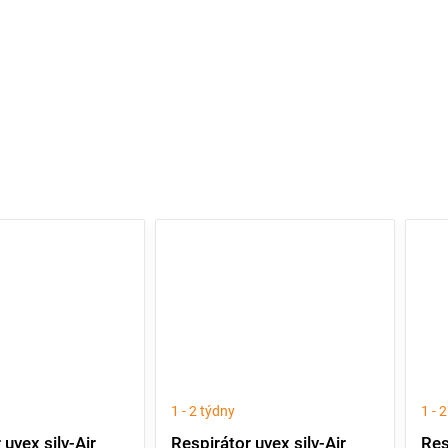
1 - 2 týdny
1 - 
 uvex silv-Air
Respirátor uvex silv-Air
Res