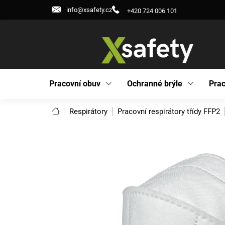
Přejít
info@xsafety.cz
+420 724 006 101
na
obsah
Pracovní obuv
Ochranné brýle
Prac
Domů
Respirátory
Pracovní respirátory třídy FFP2