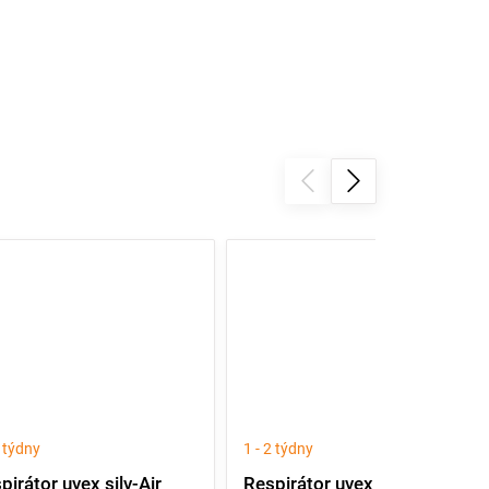
2 týdny
1 - 2 týdny
pirátor uvex silv-Air
Respirátor uvex silv-Air