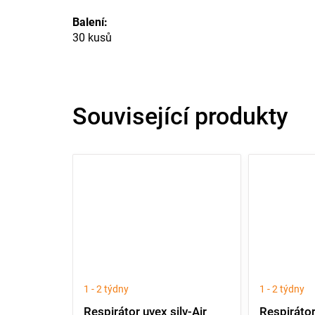
Balení:
30 kusů
Související produkty
1 - 2 týdny
1 - 2 týdny
Respirátor uvex silv-Air
Respirátor