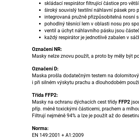
skládací respirátor filtrující částice pro větš
široký souvislý textilní náhlavní pásek pr
integrovaná pružně přizpůsobitelná nosní 
pohodlný těsnící lem v oblasti nosu pro sp
ventil a úchyt náhlavního pásku jsou část
každý respirátor je jednotlivě zabalen v sá
Označení NR:
Masky nelze znovu použít, a proto by měly být p
Označení D:
Maska prošla dodatečným testem na dolomitový p
i při silném výskytu prachu a dlouhodobém použí
Třída FFP2:
Masky na ochranu dýchacích cest třídy
FFP2
jso
příp. méně toxickými částicemi, prachem a mlho
Filtrují nejméně 94% a lze je použít až do deset
Norma:
EN 149:2001 + A1:2009