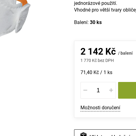
jednorázové použití.
Vhodné pro větší tvary obliče
Balení:
30 ks
2 142 Kč
/ balení
1 770 Kč bez DPH
Měrná
71,40 Kč / 1 ks
cena:
Možnosti doručení