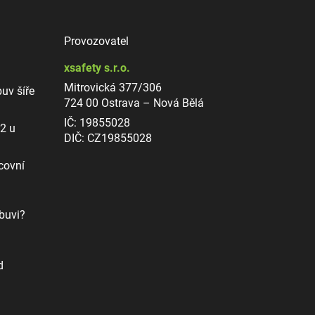
Provozovatel
xsafety s.r.o.
Mitrovická 377/306
uv šíře
724 00 Ostrava – Nová Bělá
IČ: 19855028
12 u
DIČ: CZ19855028
covní
buvi?
d