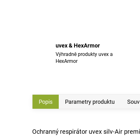
uvex & HexArmor
Výhradně produkty uvex a
HexArmor
Popis
Parametry produktu
Souvi
Ochranný respirátor uvex silv-Air pre