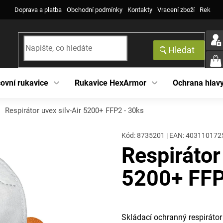
Doprava a platba
Obchodní podmínky
Kontakty
Vracení zboží
Reklama
Hledat
NÁK
KOŠ
ovní rukavice
Rukavice HexArmor
Ochrana hlav
Respirátor uvex silv-Air 5200+ FFP2 - 30ks
Kód:
8735201
|
EAN
:
403110172
Respirátor
5200+ FFP
Skládací ochranný respirátor