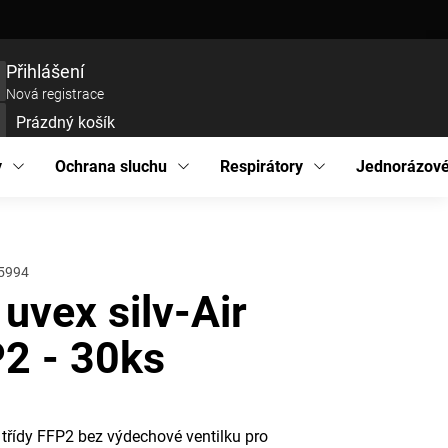
ce zboží
Prohlášení o přístupnosti
Podmínky ochrany osobních údajů
EU pro
Přihlášení
Nová registrace
Prázdný košík
UPNÍ
ÍK
y
Ochrana sluchu
Respirátory
Jednorázové
5994
 uvex silv-Air
2 - 30ks
 třídy FFP2 bez výdechové ventilku pro