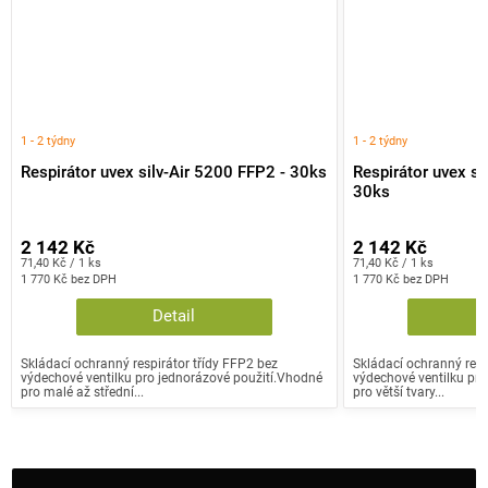
1 - 2 týdny
1 - 2 týdny
Respirátor uvex silv-Air 5200 FFP2 - 30ks
Respirátor uvex si
30ks
2 142 Kč
2 142 Kč
Měrná
Měrná
71,40 Kč / 1 ks
71,40 Kč / 1 ks
cena:
cena:
1 770 Kč bez DPH
1 770 Kč bez DPH
Detail
Skládací ochranný respirátor třídy FFP2 bez
Skládací ochranný resp
výdechové ventilku pro jednorázové použití.Vhodné
výdechové ventilku pro
pro malé až střední...
pro větší tvary...