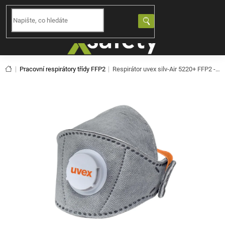
Přejít
na
NÁKUPNÍ
obsah
KOŠÍK
Domů
Pracovní respirátory třídy FFP2
Respirátor uvex silv-Air 5220+ FFP2 - 15ks