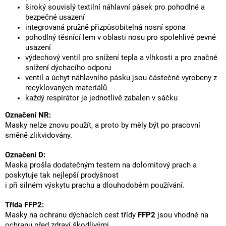
široký souvislý textilní náhlavní pásek pro pohodlné a
bezpečné usazení
integrovaná pružně přizpůsobitelná nosní spona
pohodlný těsnící lem v oblasti nosu pro spolehlivé pevné
usazení
výdechový ventil pro snížení tepla a vlhkosti a pro značné
snížení dýchacího odporu
ventil a úchyt náhlavního pásku jsou částečně vyrobeny z
recyklovaných materiálů
každý respirátor je jednotlivě zabalen v sáčku
Označení NR:
Masky nelze znovu použít, a proto by měly být po pracovní
směně zlikvidovány.
Označení D:
Maska prošla dodatečným testem na dolomitový prach a
poskytuje tak nejlepší prodyšnost
i při silném výskytu prachu a dlouhodobém používání.
Třída FFP2:
Masky na ochranu dýchacích cest třídy
FFP2
jsou vhodné na
ochranu před zdraví škodlivými,