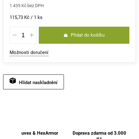
1 435 Kč bez DPH
Měrná
115,73 Kč / 1 ks
cena:
Přidat do košíku
Možnosti doručení
Hlídat
uvex & HexArmor
Doprava zdarma od 3.000