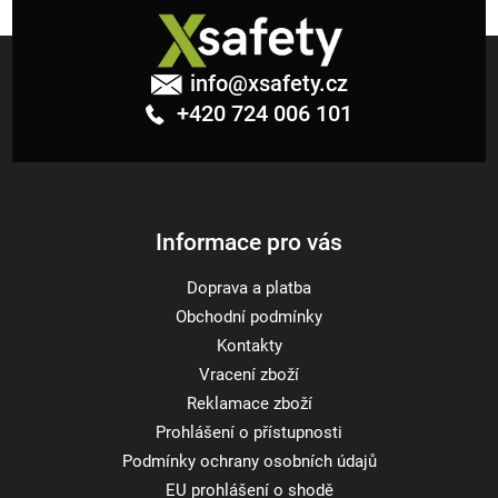
Z
á
info
@
xsafety.cz
p
+420 724 006 101
a
t
í
Informace pro vás
Doprava a platba
Obchodní podmínky
Kontakty
Vracení zboží
Reklamace zboží
Prohlášení o přístupnosti
Podmínky ochrany osobních údajů
EU prohlášení o shodě