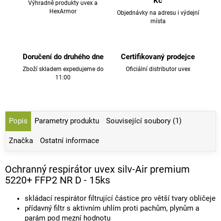
Kč
Výhradně produkty uvex a
HexArmor
Objednávky na adresu i výdejní
místa
Doručení do druhého dne
Certifikovaný prodejce
Zboží skladem expedujeme do
Oficiální distributor uvex
11:00
Popis
Parametry produktu
Související soubory (1)
Značka
Ostatní informace
Ochranný respirátor uvex silv-Air premium
5220+ FFP2 NR D - 15ks
skládací respirátor filtrující částice pro větší tvary obličeje
přídavný filtr s aktivním uhlím proti pachům, plynům a
parám pod mezní hodnotu