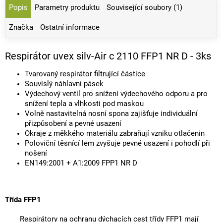
Popis
Parametry produktu
Související soubory (1)
Značka
Ostatní informace
Respirátor uvex silv-Air c 2110 FFP1 NR D - 3ks
Tvarovaný respirátor filtrující částice
Souvislý náhlavní pásek
Výdechový ventil pro snížení výdechového odporu a pro
snížení tepla a vlhkosti pod maskou
Volně nastavitelná nosní spona zajišťuje individuální
přizpůsobení a pevné usazení
Okraje z měkkého materiálu zabraňují vzniku otlačenin
Poloviční těsnící lem zvyšuje pevné usazení i pohodlí při
nošení
EN149:2001 + A1:2009 FPP1 NR D
Třída FFP1
Respirátory na ochranu dýchacích cest třídy FFP1 mají