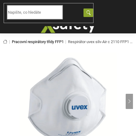
Přejít
na
NÁKUPNÍ
obsah
KOŠÍK
Domů
Pracovní respirátory třídy FFP1
Respirátor uvex silv-Air c 2110 FFP1 NR D - 3ks