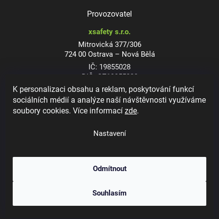
Provozovatel
xsafety s.r.o.
Mitrovická 377/306
724 00 Ostrava – Nová Bělá
IČ: 19855028
DIČ: CZ19855028
K personalizaci obsahu a reklam, poskytování funkcí
sociálních médií a analýze naší návštěvnosti využíváme
soubory cookies. Více informací
zde
.
Dioptrické ochranné brýle
Nastavení
Odmítnout
Copyright 2026
xsafety.cz
. Všechna práva vyhrazena.
Upravit nastavení
Souhlasím
cookies
Vytvořil Shoptet
&
Jakub Grác