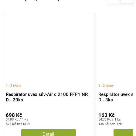
1 - 2 týdny
1 - 2 týdny
Respirátor uvex silv-Air c 2100 FFP1 NR
Respirátor uvex s
D - 20ks
D - 3ks
698 Kč
163 Kč
Měrná
Měrná
34,90 Kč / 1 ks
54,33 Kč / 1 ks
cena:
cena:
577 Kč bez DPH
135 Kč bez DPH
Detail