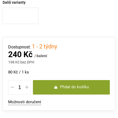
Další varianty
1 - 2 týdny
240 Kč
/ balení
198 Kč bez DPH
Měrná
80 Kč / 1 ks
cena:
Přidat do košíku
Možnosti doručení