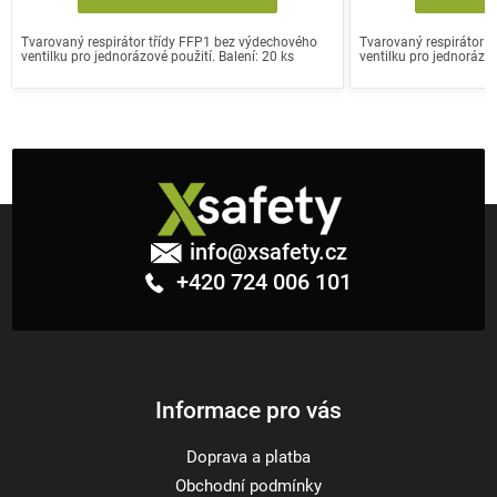
Tvarovaný respirátor třídy FFP1 bez výdechového
Tvarovaný respirátor 
ventilku pro jednorázové použití. Balení: 20 ks
ventilku pro jednorázov
Z
á
info
@
xsafety.cz
p
+420 724 006 101
a
t
í
Informace pro vás
Doprava a platba
Obchodní podmínky