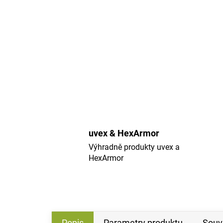
uvex & HexArmor
Výhradně produkty uvex a
HexArmor
Popis
Parametry produktu
Souvi