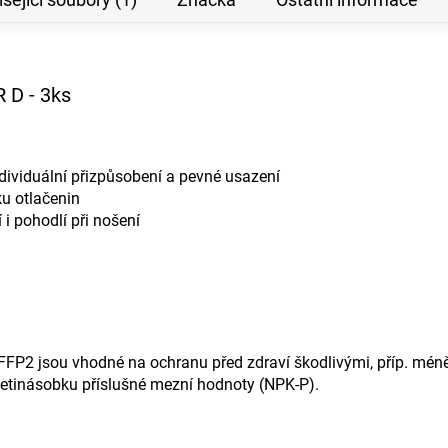
R D - 3ks
ndividuální přizpůsobení a pevné usazení
ku otlačenin
 i pohodlí při nošení
 FFP2 jsou vhodné na ochranu před zdraví škodlivými, příp. mén
esetinásobku příslušné mezní hodnoty (NPK-P).