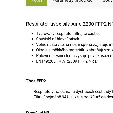
Respirátor uvex silv-Air c 2200 FFP2 N
Tvarovaný respirátor filtrující částice
Souvislý náhlavní pásek
Volně nastavitelná nosní spona zajišťuje i
Okraje z měkkého materiálu zabraňují vzni
Poloviční těsnící lem zvyšuje pevné usazení
EN149:2001 + A1:2009 FFP2 NR D
Třída FFP2
Respirátory na ochranu dýchacích cest třídy
Filtrují nejméně 94% a lze je použít až do d
Označení NR