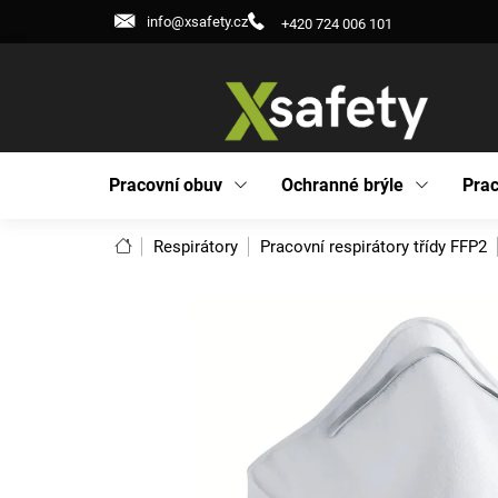
Přejít
info@xsafety.cz
+420 724 006 101
na
obsah
Pracovní obuv
Ochranné brýle
Prac
Domů
Respirátory
Pracovní respirátory třídy FFP2