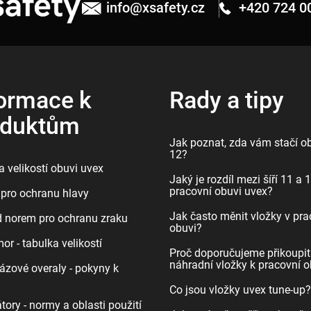
info
@
xsafety.cz
+420 724 0
ormace k
Rady a tipy
oduktům
Jak poznat, zda vám stačí ob
12?
 velikostí obuvi uvex
Jaký je rozdíl mezi šíří 11 a 
pracovní obuvi uvex?
pro ochranu hlavy
Jak často měnit vložky v pra
d norem pro ochranu zraku
obuvi?
r - tabulka velikostí
Proč doporučujeme přikoupit
náhradní vložky k pracovní o
ázové overaly - pokyny k
Co jsou vložky uvex tune-up?
tory - normy a oblasti použití