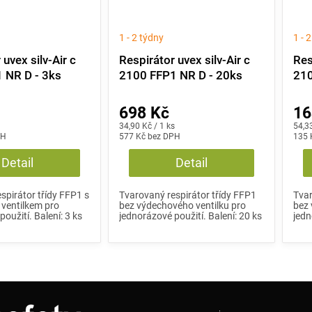
1 - 2 týdny
1 - 
 uvex silv-Air c
Respirátor uvex silv-Air c
Res
 NR D - 3ks
2100 FFP1 NR D - 20ks
210
698 Kč
16
Měrná
Měrn
34,90 Kč / 1 ks
54,33
PH
cena:
577 Kč bez DPH
cena
135 
Detail
Detail
spirátor třídy FFP1 s
Tvarovaný respirátor třídy FFP1
Tvar
ventilkem pro
bez výdechového ventilku pro
bez 
oužití. Balení: 3 ks
jednorázové použití. Balení: 20 ks
jedn