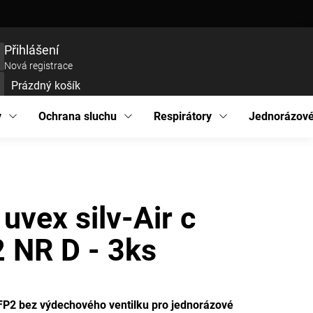
ce zboží
Prohlášení o přístupnosti
Podmínky ochrany osobních údajů
EU pro
Přihlášení
Nová registrace
Prázdný košík
UPNÍ
ÍK
y
Ochrana sluchu
Respirátory
Jednorázové
 uvex silv-Air c
 NR D - 3ks
FFP2 bez výdechového ventilku pro jednorázové