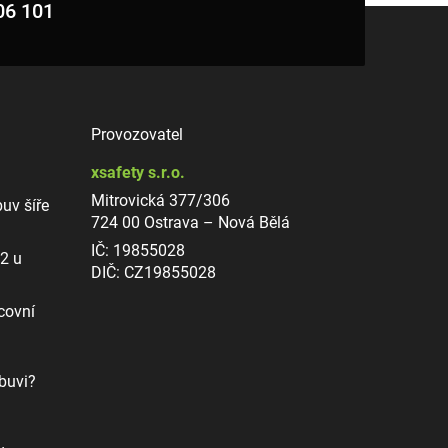
06 101
Provozovatel
xsafety s.r.o.
Mitrovická 377/306
uv šíře
724 00 Ostrava – Nová Bělá
IČ: 19855028
12 u
DIČ: CZ19855028
covní
buvi?