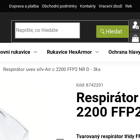
Doprava a platba
Obchodní podmínky
Kontakty
Vracení zboží
Reklama
Hledat
NÁK
KOŠ
ovní rukavice
Rukavice HexArmor
Ochrana hlav
Respirátor uvex silv-Air c 2200 FFP2 NR D - 3ks
Kód:
8742201
Respirátor
2200 FFP2
Tvarovaný respirátor třídy 