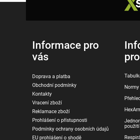
Z
á
p
a
t
í
Informace pro
Inf
vás
pr
Tabulka
Doprava a platba
Obchodní podmínky
Normy 
Kontakty
Přehle
Vracení zboží
HexArmo
Reklamace zboží
Prohlášení o přístupnosti
Jednor
použití
Podmínky ochrany osobních údajů
Respirá
EU prohlášení o shodě