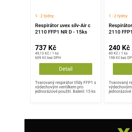
1 - 2 týdny
1 - 2 týdny
Respirátor uvex silv-Air c
Respirátor
2110 FFP1 NR D - 15ks
2110 FFP1
737 Kč
240 Kč
Měrná
Měrná
49,13 Kč / 1 ks
80 Kč / 1 ks
cena:
609 Kč bez DPH
cena:
198 Kč bez D
Detail
Tvarovaný respirátor třídy FFP1 s
Tvarovaný re
výdechovým ventilkem pro
výdechovým 
jednorázové použití. Balení: 15 ks
jednorázové p