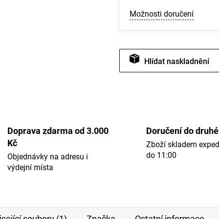
Možnosti doručení
Hlídat
Doprava zdarma od 3.000
Doručení do druh
Kč
Zboží skladem expe
do 11:00
Objednávky na adresu i
výdejní místa
sející soubory (1)
Značka
Ostatní informace