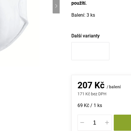
použití.
Balení: 3 ks
Další varianty
207 Kč
/ balení
171 Kč bez DPH
Měrná
69 Kč / 1 ks
cena: