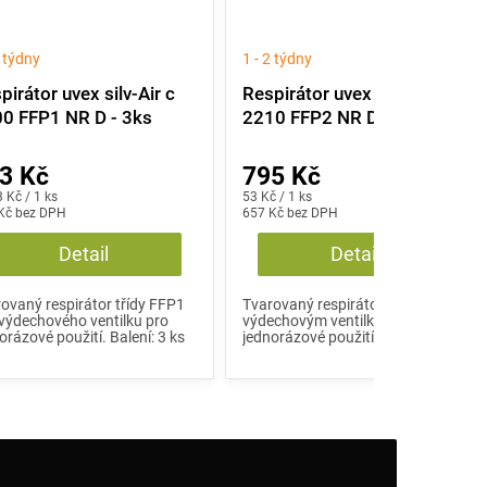
2 týdny
1 - 2 týdny
pirátor uvex silv-Air c
Respirátor uvex silv-Air c
0 FFP1 NR D - 3ks
2210 FFP2 NR D - 15ks
3 Kč
795 Kč
á
Měrná
 Kč / 1 ks
53 Kč / 1 ks
:
Kč bez DPH
cena:
657 Kč bez DPH
Detail
Detail
ovaný respirátor třídy FFP1
Tvarovaný respirátor třídy FFP2 s
výdechového ventilku pro
výdechovým ventilkem pro
orázové použití. Balení: 3 ks
jednorázové použití. Balení: 15 ks